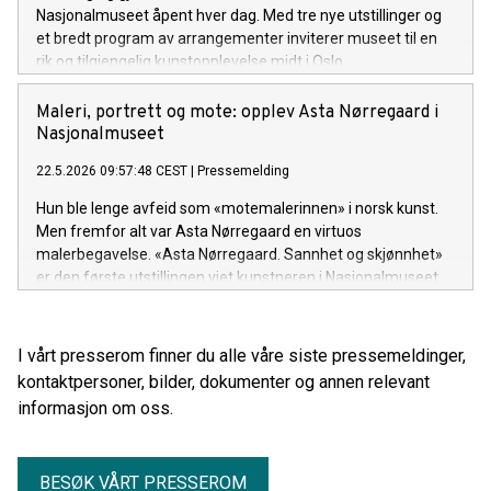
Nasjonalmuseet åpent hver dag. Med tre nye utstillinger og
et bredt program av arrangementer inviterer museet til en
rik og tilgjengelig kunstopplevelse midt i Oslo.
Maleri, portrett og mote: opplev Asta Nørregaard i
Nasjonalmuseet
22.5.2026 09:57:48 CEST
|
Pressemelding
Hun ble lenge avfeid som «motemalerinnen» i norsk kunst.
Men fremfor alt var Asta Nørregaard en virtuos
malerbegavelse. «Asta Nørregaard. Sannhet og skjønnhet»
er den første utstillingen viet kunstneren i Nasjonalmuseet.
I vårt presserom finner du alle våre siste pressemeldinger,
kontaktpersoner, bilder, dokumenter og annen relevant
informasjon om oss.
BESØK VÅRT PRESSEROM