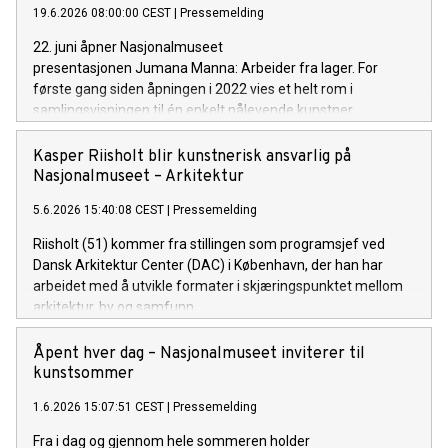
19.6.2026 08:00:00 CEST
|
Pressemelding
22. juni åpner Nasjonalmuseet
presentasjonen Jumana Manna: Arbeider fra lager. For
første gang siden åpningen i 2022 vies et helt rom i
samlingsvisningen til én enkelt nålevende kunstner.
Kasper Riisholt blir kunstnerisk ansvarlig på
Nasjonalmuseet – Arkitektur
5.6.2026 15:40:08 CEST
|
Pressemelding
Riisholt (51) kommer fra stillingen som programsjef ved
Dansk Arkitektur Center (DAC) i København, der han har
arbeidet med å utvikle formater i skjæringspunktet mellom
arkitektur, by og samfunn.
Åpent hver dag – Nasjonalmuseet inviterer til
kunstsommer
1.6.2026 15:07:51 CEST
|
Pressemelding
Fra i dag og gjennom hele sommeren holder