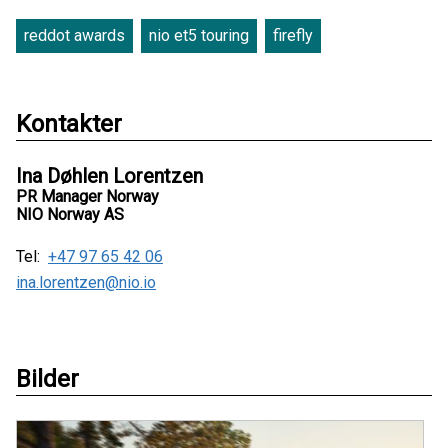
reddot awards
nio et5 touring
firefly
Kontakter
Ina Døhlen Lorentzen
PR Manager Norway
NIO Norway AS
Tel:
+47 97 65 42 06
ina.lorentzen@nio.io
Bilder