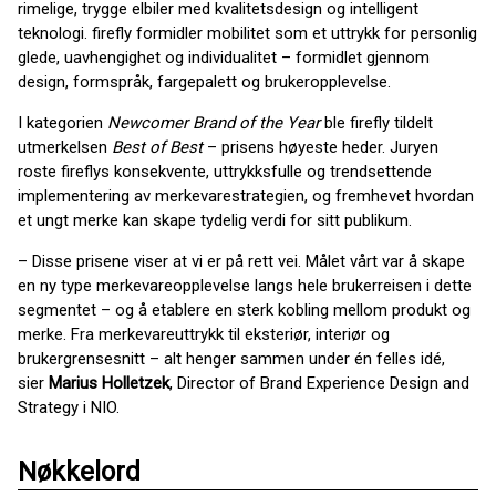
rimelige, trygge elbiler med kvalitetsdesign og intelligent
teknologi. firefly formidler mobilitet som et uttrykk for personlig
glede, uavhengighet og individualitet – formidlet gjennom
design, formspråk, fargepalett og brukeropplevelse.
I kategorien
Newcomer Brand of the Year
ble firefly tildelt
utmerkelsen
Best of Best
– prisens høyeste heder. Juryen
roste fireflys konsekvente, uttrykksfulle og trendsettende
implementering av merkevarestrategien, og fremhevet hvordan
et ungt merke kan skape tydelig verdi for sitt publikum.
– Disse prisene viser at vi er på rett vei. Målet vårt var å skape
en ny type merkevareopplevelse langs hele brukerreisen i dette
segmentet – og å etablere en sterk kobling mellom produkt og
merke. Fra merkevareuttrykk til eksteriør, interiør og
brukergrensesnitt – alt henger sammen under én felles idé,
sier
Marius Holletzek
, Director of Brand Experience Design and
Strategy i NIO.
Nøkkelord