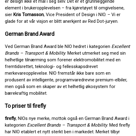
er design ikke et mål i seg selv. Det er et grunnleggende
element i brukeropplevelsen – fra kjøretøyet til omgivelsene,
sier
Kris Tomasson
, Vice President of Design i NIO. – Vi er
glade for at vår visjon er blitt anerkjent av Red Dot-juryen.
German Brand Award
Ved German Brand Award ble NIO hedret i kategorien
Excellent
Brands – Transport & Mobility
. Merket utmerket seg med sin
helhetlige tilnærming som forener elektromobilitet med en
fremtidsrettet, teknologi- og fellesskapsdrevet
merkevareopplevelse. NIO fremstår ikke bare som en
produsent av intelligente, programvaredrevne premium-elbiler,
men også som en skaper av et helhetlig økosystem for
bærekraftig mobilitet.
To priser til firefly
firefly
, NIOs nye merke, mottok også en German Brand Award i
kategorien
Excellent Brands – Transport & Mobility
. Med firefly
har NIO etablert et nytt sterkt ben i markedet. Merket tilbyr