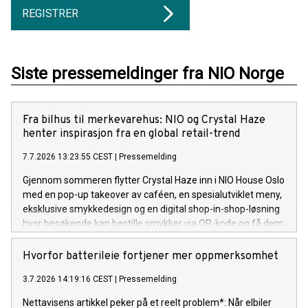
REGISTRER
Siste pressemeldinger fra NIO Norge
Fra bilhus til merkevarehus: NIO og Crystal Haze
henter inspirasjon fra en global retail-trend
7.7.2026 13:23:55 CEST
|
Pressemelding
Gjennom sommeren flytter Crystal Haze inn i NIO House Oslo
med en pop-up takeover av caféen, en spesialutviklet meny,
eksklusive smykkedesign og en digital shop-in-shop-løsning
hvor besøkende kan bestille smykker via QR-kode og få dem
levert til NIO House Oslo innen én time. Crystal Hazes
ikoniske bjørn vil være et gjennomgående element i
Hvorfor batterileie fortjener mer oppmerksomhet
opplevelsen og knytte de to merkevarenes universer
3.7.2026 14:19:16 CEST
|
Pressemelding
sammen.
Nettavisens artikkel peker på et reelt problem*: Når elbiler