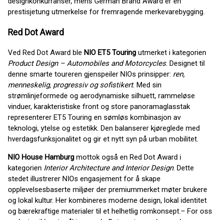
designkonkurranser, mens German Brand Award er en
prestisjetung utmerkelse for fremragende merkevarebygging.
Red Dot Award
Ved Red Dot Award ble
NIO
ET5
Touring
utmerket i kategorien
Product Design
– Automobiles and Motorcycles
. Designet til
denne smarte toureren gjenspeiler NIOs prinsipper:
ren,
menneskelig, progressiv og sofistikert
. Med sin
strømlinjeformede og aerodynamiske silhuett, rammeløse
vinduer, karakteristiske front og store panoramaglasstak
representerer ET5 Touring en sømløs kombinasjon av
teknologi, ytelse og estetikk. Den balanserer kjøreglede med
hverdagsfunksjonalitet og gir et nytt syn på urban mobilitet.
NIO House
Hamburg
mottok også en Red Dot Award i
kategorien
Interior
Architecture and Interior Design
. Dette
stedet illustrerer NIOs engasjement for å skape
opplevelsesbaserte miljøer der premiummerket møter brukere
og lokal kultur. Her kombineres moderne design, lokal identitet
og bærekraftige materialer til et helhetlig romkonsept.– For oss