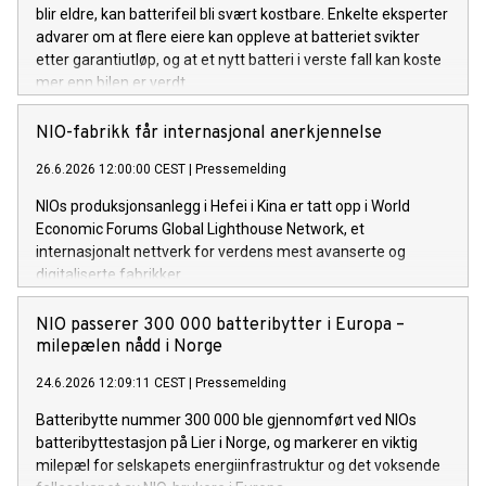
blir eldre, kan batterifeil bli svært kostbare. Enkelte eksperter
advarer om at flere eiere kan oppleve at batteriet svikter
etter garantiutløp, og at et nytt batteri i verste fall kan koste
mer enn bilen er verdt.
NIO-fabrikk får internasjonal anerkjennelse
26.6.2026 12:00:00 CEST
|
Pressemelding
NIOs produksjonsanlegg i Hefei i Kina er tatt opp i World
Economic Forums Global Lighthouse Network, et
internasjonalt nettverk for verdens mest avanserte og
digitaliserte fabrikker.
NIO passerer 300 000 batteribytter i Europa –
milepælen nådd i Norge
24.6.2026 12:09:11 CEST
|
Pressemelding
Batteribytte nummer 300 000 ble gjennomført ved NIOs
batteribyttestasjon på Lier i Norge, og markerer en viktig
milepæl for selskapets energiinfrastruktur og det voksende