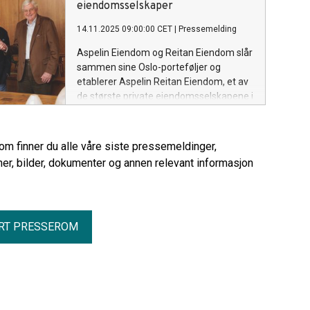
eiendomsselskaper
14.11.2025 09:00:00 CET
|
Pressemelding
Aspelin Eiendom og Reitan Eiendom slår
sammen sine Oslo-porteføljer og
etablerer Aspelin Reitan Eiendom, et av
de største private eiendomsselskapene i
hovedstaden, med en samlet
eiendomsverdi på rundt 19 milliarder
kroner.
rom finner du alle våre siste pressemeldinger,
er, bilder, dokumenter og annen relevant informasjon
RT PRESSEROM