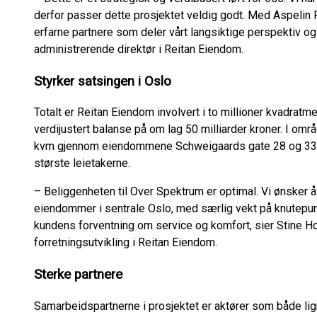
derfor passer dette prosjektet veldig godt. Med Aspeli
erfarne partnere som deler vårt langsiktige perspektiv og
administrerende direktør i Reitan Eiendom.
Styrker satsingen i Oslo
Totalt er Reitan Eiendom involvert i to millioner kvadrat
verdijustert balanse på om lag 50 milliarder kroner. I omr
kvm gjennom eiendommene Schweigaards gate 28 og 33, 
største leietakerne.
– Beliggenheten til Over Spektrum er optimal. Vi ønsker å 
eiendommer i sentrale Oslo, med særlig vekt på knutepun
kundens forventning om service og komfort, sier Stine Ho
forretningsutvikling i Reitan Eiendom.
Sterke partnere
Samarbeidspartnerne i prosjektet er aktører som både li