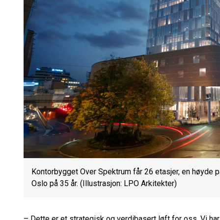
Kontorbygget Over Spektrum får 26 etasjer, en høyde p
Oslo på 35 år. (Illustrasjon: LPO Arkitekter)
– Dette er et strategisk og verdibasert løft for oss. Vi ha