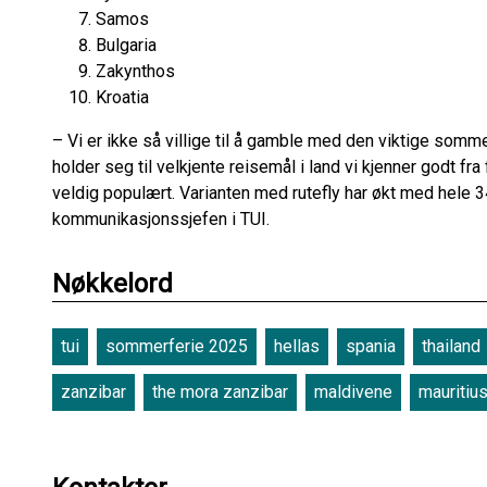
Samos
Bulgaria
Zakynthos
Kroatia
– Vi er ikke så villige til å gamble med den viktige sommerf
holder seg til velkjente reisemål i land vi kjenner godt fr
veldig populært. Varianten med rutefly har økt med hele 
kommunikasjonssjefen i TUI.
Nøkkelord
tui
sommerferie 2025
hellas
spania
thailand
zanzibar
the mora zanzibar
maldivene
mauritiu