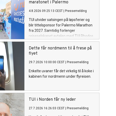
maratonet i Palermo
4.8.2026 09:25:13 CEST
|
Pressemelding
TUI utvider satsingen på løpsferier og
blir tittelsponsor for Palermo Marathon
fra 2027. Samtidig forlenger
reiseselskapet avtalen med TUI Rhodos
Maraton til 2030.
Dette får nordmenn til å frese på
flyet
29.7.2026 10:00:00 CEST
|
Pressemelding
Enkelte uvaner får det virkelig til å koke i
kabinen for nordmenn under flyreisen.
TUI i Norden får ny leder
27.7.2026 16:26:03 CEST
|
Pressemelding