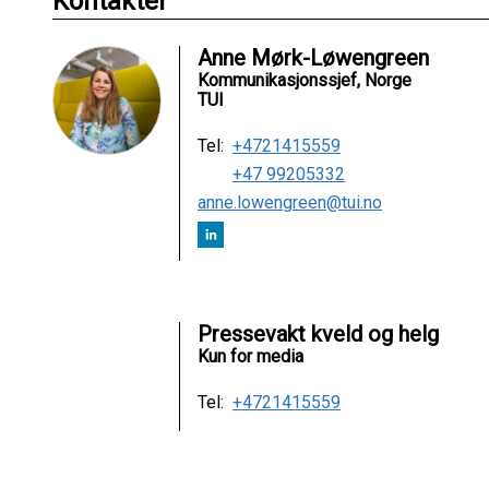
Kontakter
Anne Mørk-Løwengreen
Kommunikasjonssjef, Norge
TUI
Tel:
+4721415559
+47 99205332
anne.lowengreen@tui.no
Pressevakt kveld og helg
Kun for media
Tel:
+4721415559