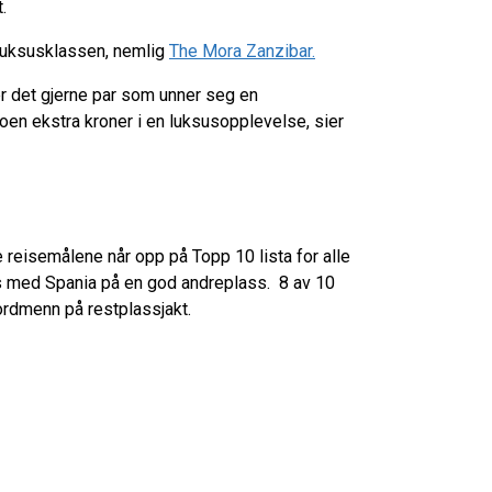
t.
i luksusklassen, nemlig
The Mora Zanzibar.
r det gjerne par som unner seg en
oen ekstra kroner i en luksusopplevelse, sier
se reisemålene når opp på Topp 10 lista for alle
las med Spania på en god andreplass. 8 av 10
 nordmenn på restplassjakt.