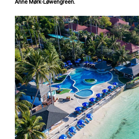
Anne Mørk-Løwengreen.