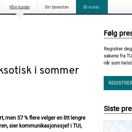
Våre kunder
Om tjenesten
Bli kunde
Følg pre
Registrer deg
sakene fra TU
når som helst
ksotisk i sommer
REGISTRE
Siste pr
, men 57 % flere velger en litt lengre
ren, sier kommunikasjonssjef i TUI,