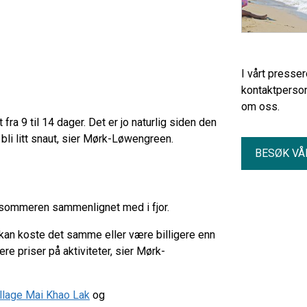
I vårt presse
kontaktperson
om oss.
fra 9 til 14 dager. Det er jo naturlig siden den
ke bli litt snaut, sier Mørk-Løwengreen.
BESØK VÅ
 sommeren sammenlignet med i fjor.
 kan koste det samme eller være billigere enn
e priser på aktiviteter, sier Mørk-
illage Mai Khao Lak
og