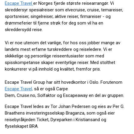
Escape Travel
er Norges fjerde største reisearrangør. Vi
skreddersyr spesialreiser som elvecruise, cruise, temareiser,
sportsreiser, singelreiser, aktive reiser, firmareiser - og
drømmeferier til fjerne strøk for deg som vil ha en
skreddersydd reise.
Vi er noe utenom det vanlige, for hos oss jobber mange av
landets mest erfarne turskreddere og reiseledere. Vi er
skikkelige og personlige reiseentusiaster som med
spisskompetanse skaper eventyrlige reiser. Med stolthet
konkurrerer vi på innhold og kvalitet, fremfor pris.
Escape Travel Group har sitt hovedkontor i Oslo. Forutenom
Escape Travel,
så er også Carpe
Diem, Cruise.no, Solfaktor og Escapeaway en del av gruppen.
Escape Travel ledes av Tor Johan Pedersen og eies av Per G.
Braathens investeringsselskap Braganza, som også eier
reisebyråkjeden Ticket, Dyreparken i Kristiansand og
flyselskapet BRA.