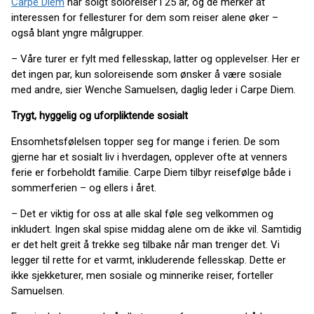
Carpe Diem
har solgt soloreiser i 25 år, og de merker at
interessen for fellesturer for dem som reiser alene øker –
også blant yngre målgrupper.
– Våre turer er fylt med fellesskap, latter og opplevelser. Her er
det ingen par, kun soloreisende som ønsker å være sosiale
med andre, sier Wenche Samuelsen, daglig leder i Carpe Diem.
Trygt, hyggelig og uforpliktende sosialt
Ensomhetsfølelsen topper seg for mange i ferien. De som
gjerne har et sosialt liv i hverdagen, opplever ofte at venners
ferie er forbeholdt familie. Carpe Diem tilbyr reisefølge både i
sommerferien – og ellers i året.
– Det er viktig for oss at alle skal føle seg velkommen og
inkludert. Ingen skal spise middag alene om de ikke vil. Samtidig
er det helt greit å trekke seg tilbake når man trenger det. Vi
legger til rette for et varmt, inkluderende fellesskap. Dette er
ikke sjekketurer, men sosiale og minnerike reiser, forteller
Samuelsen.