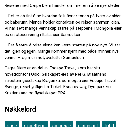
Reisene med Carpe Diem handler om mer enn å se nye steder.
– Det er så fint å se hvordan folk finner tonen på tvers av alder
og bakgrunn. Mange holder kontakten og reiser sammen igjen.
Vi har sett mange vennskap starte på steppene i Mongolia eller
på en uteservering i Italia, sier Samuelsen.
– Det å tørre å reise alene kan være starten på noe nytt. Vi ser
det igjen og igjen. Mange kommer hjem med både minner, nye
venner – og mer mot, avslutter Samuelsen.
Carpe Diem er en del av Escape Travel, som har sitt
hovedkontor i Oslo. Selskapet eies av Per G. Braathens
investeringsselskap Braganza, som også eier Escape Travel
Sverige, reisebyråkjeden Ticket, Escapeaway, Dyreparken i
Kristiansand og flyselskapet BRA.
Nøkkelord
reise
singelferie
soloreise
ensomhet
fritid