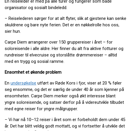
En reiseleder er med på alle turer og fungerer som både
organisator og sosialt bindeledd.
– Reiselederen sørger for at alt flyter, slik at gjestene kan senke
skuldrene og bare nyte ferien. Det er en nøkkelrolle hos oss,
sier hun.
Carpe Diem arrangerer over 150 gruppereiser i året – for
soloreisende i alle aldre. Her finner du alt fra aktive fotturer og
rundreiser til elvecruise og storslåtte drømmereiser – alltid
med en trygg og sosial ramme.
Ensomhet et økende problem
En
undersøkelse
utført av Røde Kors i fjor, viser at 20 % føler
seg ensomme, og det er særlig de under 40 år som kjenner på
ensomheten. Carpe Diem merker også økt interesse blant
yngre soloreisende, og satser derfor på å videreutvikle tilbudet
med egne reiser for yngre målgrupper.
– Vi har nå 10–12 reiser i året som er forbeholdt dem under 45
år. Det har blitt veldig godt mottatt, og vi fortsetter å utvikle det