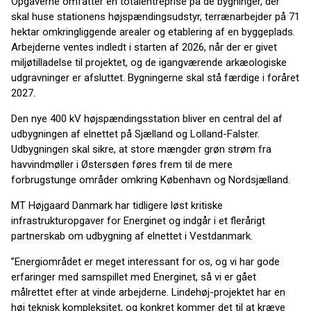
Opgaverne omfatter en totalentreprise på de bygninger, der
skal huse stationens højspændingsudstyr, terrænarbejder på 71
hektar omkringliggende arealer og etablering af en byggeplads.
Arbejderne ventes indledt i starten af 2026, når der er givet
miljøtilladelse til projektet, og de igangværende arkæologiske
udgravninger er afsluttet. Bygningerne skal stå færdige i foråret
2027.
Den nye 400 kV højspændingsstation bliver en central del af
udbygningen af elnettet på Sjælland og Lolland-Falster.
Udbygningen skal sikre, at store mængder grøn strøm fra
havvindmøller i Østersøen føres frem til de mere
forbrugstunge områder omkring København og Nordsjælland.
MT Højgaard Danmark har tidligere løst kritiske
infrastrukturopgaver for Energinet og indgår i et flerårigt
partnerskab om udbygning af elnettet i Vestdanmark.
”Energiområdet er meget interessant for os, og vi har gode
erfaringer med samspillet med Energinet, så vi er gået
målrettet efter at vinde arbejderne. Lindehøj-projektet har en
høj teknisk kompleksitet, og konkret kommer det til at kræve