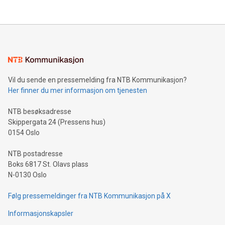
their data using natural language search, reducing the
updates and to join the event. What We'll Discuss Bitcoin
reliance on data scientists. Us
Mining Basics: Understand the fundamentals of Bitcoin
mining.Energy Market Dynamics: Explore how Bitcoin mining
interacts with energy markets.Sustainable Innovations:
Learn about our efforts to promote sustainability in Bitcoin
mining.Sound Money: Discover how tamper-proof currency
can enhance stability.Efficient Payment Rails: See how fast,
neutral payment systems support humanitarian
Vil du sende en pressemelding fra NTB Kommunikasjon?
projects.Carbon Footprint: Compare Bitcoin's environmental
Her finner du mer informasjon om tjenesten
impact with traditional banking. "We're excited to host this
event and dive into the critical topics of Bitcoin
NTB besøksadresse
Skippergata 24 (Pressens hus)
0154 Oslo
NTB postadresse
Boks 6817 St. Olavs plass
N-0130 Oslo
Følg pressemeldinger fra NTB Kommunikasjon på X
Informasjonskapsler