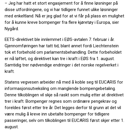
– Jeg har hatt et stort engasjement for å finne løsninger på
disse utfordringene, og vi har tidligere funnet ulike løsninger
med enkeltland. Nå er jeg glad for at vi får på plass en mulighet
for å kunne kreve bompenger fra flere kjøretøy i Europa, sier
Nygård.
EETS-direktivet ble innlemmet i EØS-avtalen 7. februar i år.
Gjennomføringen har tatt tid, blant annet fordi Liechtenstein
tok et forbehold om parlamentsbehandling. Dette forbeholdet
er nå løftet, og direktivet kan tre i kraft i EØS fra 1. august.
Samtidig trer nødvendige endringer i det norske regelverket i
kraft.
Statens vegvesen arbeider nå med å koble seg til EUCARIS for
informasjonsutveksling om manglende bompengebetaling.
Denne tilkoblingen vil skje så raskt som mulig etter at direktivet
trer i kraft. Bompenger regnes som ordinære pengekrav og
foreldes først etter tre år. Det legges derfor til grunn at det vil
være mulig å kreve inn ubetalte bompenger for tidligere
passeringer, selv om tilkoblingen til EUCARIS først skjer etter 1.
august.