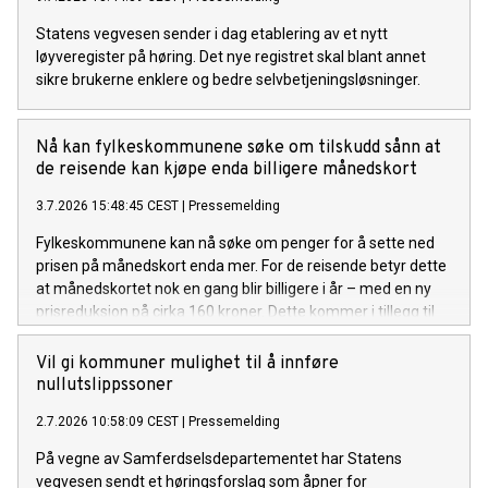
Statens vegvesen sender i dag etablering av et nytt
løyveregister på høring. Det nye registret skal blant annet
sikre brukerne enklere og bedre selvbetjeningsløsninger.
Nå kan fylkeskommunene søke om tilskudd sånn at
de reisende kan kjøpe enda billigere månedskort
3.7.2026 15:48:45 CEST
|
Pressemelding
Fylkeskommunene kan nå søke om penger for å sette ned
prisen på månedskort enda mer. For de reisende betyr dette
at månedskortet nok en gang blir billigere i år – med en ny
prisreduksjon på cirka 160 kroner. Dette kommer i tillegg til
den forrige prisreduksjonen på om lag 100 kroner.
Vil gi kommuner mulighet til å innføre
nullutslippssoner
2.7.2026 10:58:09 CEST
|
Pressemelding
På vegne av Samferdselsdepartementet har Statens
vegvesen sendt et høringsforslag som åpner for