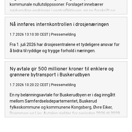
kommunale nullutslippssoner. Forslaget innebærer
nødvendige endringer i vegtrafikkloven, en ny forskrift og
endringer i skiltforskriften. Formålet er blant annet å
fremskynde overgangen til nullutslippsvarebiler.
Nå innføres internkontrollen i drosjenæringen
1.7.2026 13:10:30 CEST
|
Pressemelding
Fra 1. juli 2026 har drosjesentralene et tydeligere ansvar for
å bidra til ryddige og trygge forhold i næringen.
Ny avtale gir 500 millioner kroner til enklere og
grønnere bytransport i Buskerudbyen
1.7.2026 10:20:22 CEST
|
Pressemelding
En ny belønningsavtale for Buskerudbyen er i dag inngått
mellom Samferdselsdepartementet, Buskerud
fylkeskommune og kommunene Kongsberg, Øvre Eiker,
Drammen og Lier. Avtalen gjelder for perioden 2026 til 2029
og finansierer tiltak som gjør det enklere å reise kollektivt, gå
og sykle, og som bidrar til å nå nullvekstmålet for