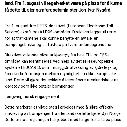
land. Fra 1. august vil regelverket være på plass for å kunne
få dette til, sier samferdselsminister Jon-Ivar Nygård.
Fra 1. august trer EETS-direktivet (European Electronic Toll
Service) i kraft også i EØS-området. Direktivet legger til rette
for at trafikantene skal kunne benytte én avtale, én
bompengebrikke og én faktura på tvers av landegrensene.
Direktivet vil kunne sikre at kjøretøy fra hele EU- og EØS-
området kan identifiseres ved hjelp av det felleseuropeiske
systemet EUCARIS, som muliggjør utveksling av kjøretøy- og
førerkortinformasjon mellom myndigheter i ulike europeiske
land. Dette vil gjøre det enklere å identifisere utenlandske lette
kjøretøy som ikke betaler bompenger.
Langvarig norsk engasjement
Dette markerer et viktig steg i arbeidet med å sikre effektiv
innkreving av bompenger fra utenlandske lette kjøretøy i Norge.
Dette er noe regjeringen har jobbet med lenge for å få på plass.