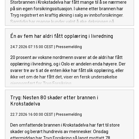
Storbrannen i Krokstadelva har fått mange til å se nærmere
på sin egen forsikringssituasjon. I ukene etter brannen har
Tryg registrert en kraftig økning i salg av innboforsikringer.
Samtidig har mange kunder valgt å øke dekningen på
innboforsikringen de allerede har.
Én av fem har aldri fått opplæring i livredning
24.7.2026 07:15:00 CEST
|
Pressemelding
20 prosent av voksne nordmenn svarer at de aldri har fått
opplæring i livredning, og i Oslo er andelen enda høyere. Der
svarer tre av ti at de enten ikke har fått slik opplæring, eller
ikke vet om de har fått det, viser en fersk undersøkelse
gjennomført for Tryg Forsikring.
Tryg: Nesten 80 skader etter brannen i
Krokstadelva
22.7.2026 16:00:00 CEST
|
Pressemelding
Den omfattende brannen i Krokstadelva har ført til store
skader og berørt hundrevis av mennesker. Onsdag
ettermiddag har Tryg Forsikring så langt mottatt 78