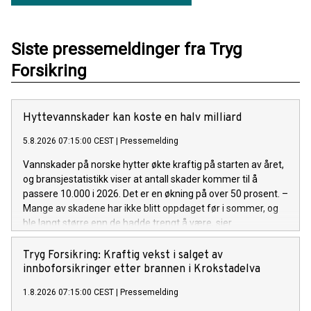
Siste pressemeldinger fra Tryg
Forsikring
Hyttevannskader kan koste en halv milliard
5.8.2026 07:15:00 CEST
|
Pressemelding
Vannskader på norske hytter økte kraftig på starten av året,
og bransjestatistikk viser at antall skader kommer til å
passere 10.000 i 2026. Det er en økning på over 50 prosent. –
Mange av skadene har ikke blitt oppdaget før i sommer, og
ble langt større enn de hadde trengt å være, sier
kommunikasjonsrådgiver Espen Borge i Tryg Forsikring.
Tryg Forsikring: Kraftig vekst i salget av
innboforsikringer etter brannen i Krokstadelva
1.8.2026 07:15:00 CEST
|
Pressemelding