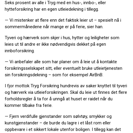
Seks prosent av alle i Tryg med en hus-, innbo-, eller
hytteforsikring har en egen utleiedekning i tillegg.
— Vi mistenker at flere enn det faktisk leier ut – spesielt nå i
sommermånedene når mange er på ferie, sier han.
Tyveri og hærverk som skjer i hus, hytter og leiligheter som
leies ut til andre er ikke nødvendigvis dekket på egen
innboforsikring.
— Vi anbefaler alle som har planer om å leie ut å kontakte
forsikringsselskapet sitt, eller eventuelt bruke utleietjenesten
sin forsikringsdekning – som for eksempel AirBnB.
I fjor mottok Tryg Forsikring hundrevis av saker knyttet til tyveri
og hærverk via utleieforsikringen. Skal du leie ut finnes det flere
forholdsregler å ta for å unngå at huset er raidet når du
kommer tilbake fra ferie.
— Fjern verdifulle gjenstander som sølvtøy, smykker og
kunstgjenstander – de burde du lagre i et låst rom eller
oppbevare i et sikkert lokale utenfor boligen. I tillegg kan det