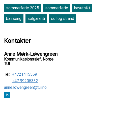
sommerferie 2025
sommerferie
havutsikt
basseng
solgaranti
sol og strand
Kontakter
Anne Mørk-Løwengreen
Kommunikasjonssjef, Norge
TUI
Tel:
+4721415559
+47 99205332
anne.lowengreen@tui.no