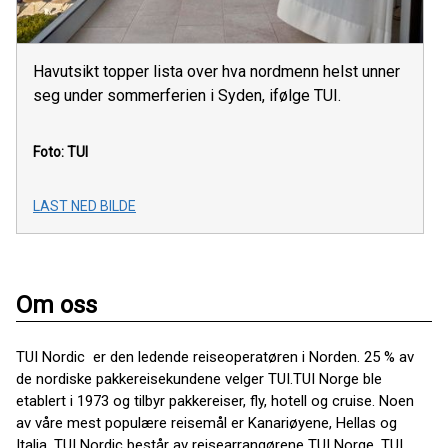
Havutsikt topper lista over hva nordmenn helst unner
seg under sommerferien i Syden, ifølge TUI.
Foto: TUI
LAST NED BILDE
Om oss
TUI Nordic er den ledende reiseoperatøren i Norden. 25 % av
de nordiske pakkereisekundene velger TUI.TUI Norge ble
etablert i 1973 og tilbyr pakkereiser, fly, hotell og cruise. Noen
av våre mest populære reisemål er Kanariøyene, Hellas og
Italia. TUI Nordic består av reisearrangørene TUI Norge, TUI