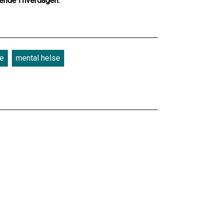
ende i hverdagen.
re
mental helse