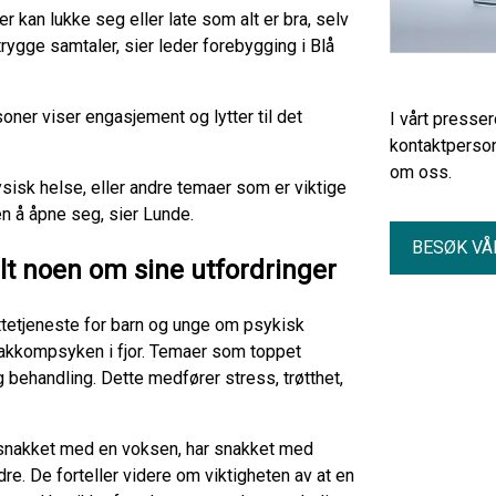
ger kan lukke seg eller late som alt er bra, selv
 trygge samtaler, sier leder forebygging i Blå
ner viser engasjement og lytter til det
I vårt presse
kontaktperson
om oss.
isk helse, eller andre temaer som er viktige
ngen å åpne seg, sier Lunde.
BESØK VÅ
lt noen om sine utfordringer
ttetjeneste for barn og unge om psykisk
akkompsyken i fjor. Temaer som toppet
 behandling. Dette medfører stress, trøtthet,
snakket med en voksen, har snakket med
re. De forteller videre om viktigheten av at en