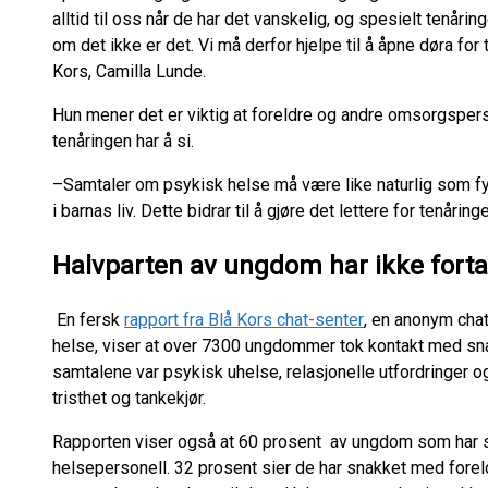
alltid til oss når de har det vanskelig, og spesielt tenårin
om det ikke er det. Vi må derfor hjelpe til å åpne døra for
Kors, Camilla Lunde.
Hun mener det er viktig at foreldre og andre omsorgsperso
tenåringen har å si.
–Samtaler om psykisk helse må være like naturlig som fys
i barnas liv. Dette bidrar til å gjøre det lettere for tenåri
Halvparten av ungdom har ikke forta
En fersk
rapport fra Blå Kors chat-senter
, en anonym cha
helse, viser at over 7300 ungdommer tok kontakt med sn
samtalene var psykisk uhelse, relasjonelle utfordringer og
tristhet og tankekjør.
Rapporten viser også at 60 prosent av ungdom som har 
helsepersonell. 32 prosent sier de har snakket med foreld