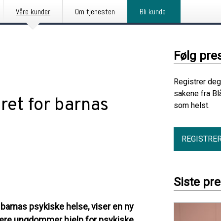
Våre kunder
Om tjenesten
Bli kunde
Følg pre
Registrer deg
sakene fra Bl
ret for barnas
som helst.
REGISTRE
Siste pr
barnas psykiske helse, viser en ny
flere ungdommer hjelp for psykiske