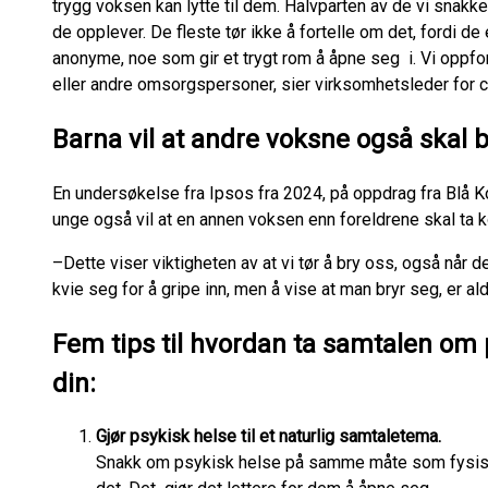
trygg voksen kan lytte til dem. Halvparten av de vi snakk
de opplever. De fleste tør ikke å fortelle om det, fordi 
anonyme, noe som gir et trygt rom å åpne seg i. Vi oppford
eller andre omsorgspersoner, sier virksomhetsleder for c
Barna vil at andre voksne også skal 
En undersøkelse fra Ipsos fra 2024, på oppdrag fra Blå Ko
unge også vil at en annen voksen enn foreldrene skal ta
–Dette viser viktigheten av at vi tør å bry oss, også når d
kvie seg for å gripe inn, men å vise at man bryr seg, er aldr
Fem tips til hvordan ta samtalen om
din:
Gjør psykisk helse til et naturlig samtaletema.
Snakk om psykisk helse på samme måte som fysis