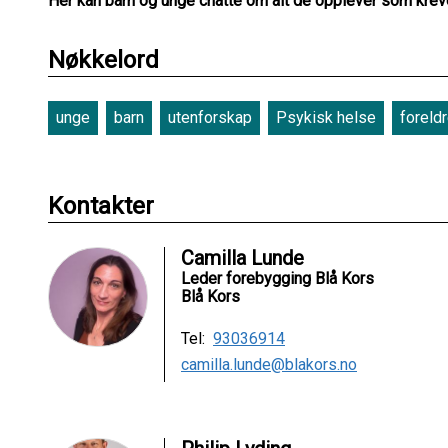
Her kan barn og unge chatte om alt de opplever som krev
Nøkkelord
unge
barn
utenforskap
Psykisk helse
foreld
Kontakter
Camilla Lunde
Leder forebygging Blå Kors
Blå Kors
Tel:
93036914
camilla.lunde@blakors.no