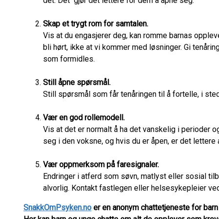
det. Det gjør det lettere for dem å åpne seg.
Skap et trygt rom for samtalen.
Vis at du engasjerer deg, kan romme barnas oppleve
bli hørt, ikke at vi kommer med løsninger. Gi tenårin
som formidles.
Still åpne spørsmål.
Still spørsmål som får tenåringen til å fortelle, i ste
Vær en god rollemodell.
Vis at det er normalt å ha det vanskelig i perioder 
seg i den voksne, og hvis du er åpen, er det lettere a
Vær oppmerksom på faresignaler.
Endringer i atferd som søvn, matlyst eller sosial t
alvorlig. Kontakt fastlegen eller helsesykepleier v
SnakkOmPsyken.no
er en anonym chattetjeneste for barn