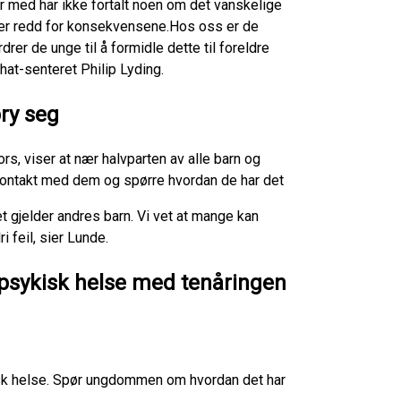
er med har ikke fortalt noen om det vanskelige
de er redd for konsekvensene.Hos oss er de
rer de unge til å formidle dette til foreldre
hat-senteret Philip Lyding.
bry seg
rs, viser at nær halvparten av alle barn og
 kontakt med dem og spørre hvordan de har det
et gjelder andres barn. Vi vet at mange kan
i feil, sier Lunde.
 psykisk helse med tenåringen
k helse. Spør ungdommen om hvordan det har