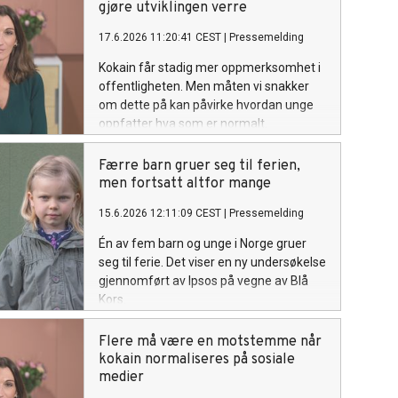
gjøre utviklingen verre
17.6.2026 11:20:41 CEST
|
Pressemelding
Kokain får stadig mer oppmerksomhet i
offentligheten. Men måten vi snakker
om dette på kan påvirke hvordan unge
oppfatter hva som er normalt.
Færre barn gruer seg til ferien,
men fortsatt altfor mange
15.6.2026 12:11:09 CEST
|
Pressemelding
Én av fem barn og unge i Norge gruer
seg til ferie. Det viser en ny undersøkelse
gjennomført av Ipsos på vegne av Blå
Kors.
Flere må være en motstemme når
kokain normaliseres på sosiale
medier