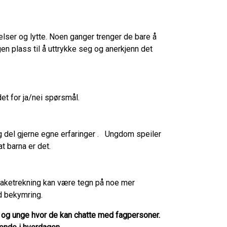
lser og lytte. Noen ganger trenger de bare å
gen plass til å uttrykke seg og anerkjenn det
det for ja/nei spørsmål.
og del gjerne egne erfaringer . Ungdom speiler
t barna er det.
ilbaketrekning kan være tegn på noe mer
ed bekymring.
 og unge hvor de kan chatte med fagpersoner.