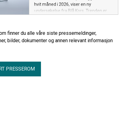
hvit måned i 2026, viser en ny
undersøkelse fra Blå Kors. Trenden er
særlig sterk blant unge, og bedre helse
trekkes frem som den viktigste
motivasjonen.
rom finner du alle våre siste pressemeldinger,
er, bilder, dokumenter og annen relevant informasjon
RT PRESSEROM