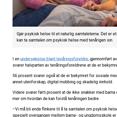
Gjør psykisk helse til et naturlig samtaletema. Det er e
kan ta samtalen om psykisk helse med tenårigen sin.
I en
undersøkelse blant tenåringsforeldre
, gjennomført a
svarer halvparten av tenåringsforeldrene at de er bekymr
56 prosent svarer også at de er bekymret for sosiale medie
annet utenforskap, digital mobbing og skadelig innhold.
Videre svarer førti prosent at de ikke snakker med barna
mer om hvordan de kan forstå tenåringen bedre.
–Vi må bli enda flinkere til å ta samtalen om psykisk h
spesielt overgangen mellom barne- og ungdomsskole er e