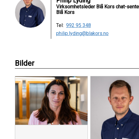
Philip Lyding
Virksomhetsleder Blå Kors chat-sente
Blå Kors
Tel:
992 95 348
philip.lyding@blakors.no
Bilder