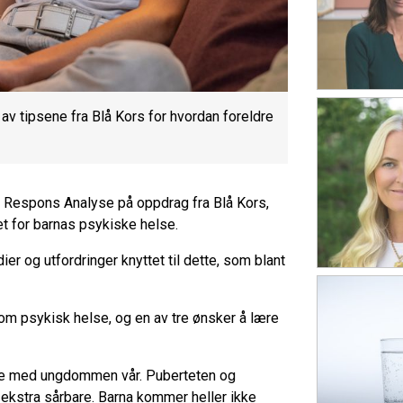
t av tipsene fra Blå Kors for hvordan foreldre
v Respons Analyse på oppdrag fra Blå Kors,
et for barnas psykiske helse.
r og utfordringer knyttet til dette, som blant
 om psykisk helse, og en av tre ønsker å lære
else med ungdommen vår. Puberteten og
kstra sårbare. Barna kommer heller ikke