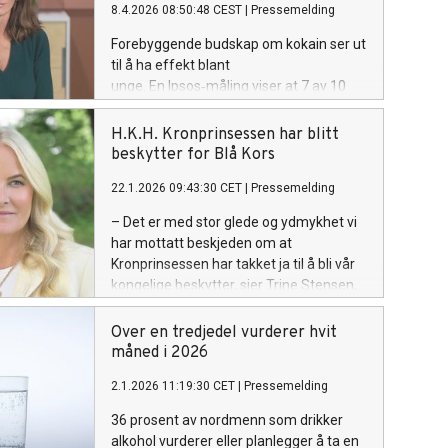
8.4.2026 08:50:48 CEST
|
Pressemelding
Forebyggende budskap om kokain ser ut
til å ha effekt blant
unge. En Ipsos‑måling viser at 7 av 10
sier de har mindre lyst til å bruke kokain
etter å ha sett en kampanje fra Blå Kors.
H.K.H. Kronprinsessen har blitt
Samtidig advarer organisasjonen mot
beskytter for Blå Kors
økende normalisering av kokain i sosiale
22.1.2026 09:43:30 CET
|
Pressemelding
medier, der rusmiddelet i økende grad
fremstilles positivt eller nøytralt.
– Det er med stor glede og ydmykhet vi
har mottatt beskjeden om at
Kronprinsessen har takket ja til å bli vår
kongelige beskytter, sier Trine Stensen,
generalsekretær i Blå Kors.
Over en tredjedel vurderer hvit
måned i 2026
2.1.2026 11:19:30 CET
|
Pressemelding
36 prosent av nordmenn som drikker
alkohol vurderer eller planlegger å ta en