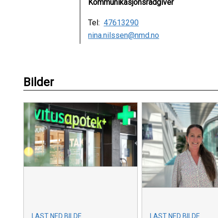
Kommunikasjonsrådgiver
Tel:
47613290
nina.nilssen@nmd.no
Bilder
LAST NED BILDE
LAST NED BILDE