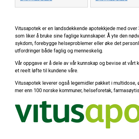
Vitusapotek er en landsdekkende apotekkjede med over 
som liker å bruke sine faglige kunnskaper. Å yte den nødve
sykdom, forebygge helseproblemer eller øke det personl
utfordringer både faglig og menneskelig.
Vår oppgave er å dele av vår kunnskap og bevise at vårt k
et reelt løfte til kundene våre.
Vitusapotek leverer også legemidler pakket i multidose, øv
mer enn 100 norske kommuner, helseforetak, farmasøytisk 