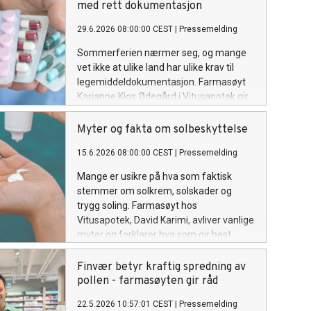
med rett dokumentasjon
29.6.2026 08:00:00 CEST
|
Pressemelding
Sommerferien nærmer seg, og mange
vet ikke at ulike land har ulike krav til
legemiddeldokumentasjon. Farmasøyt
Karianne Kjos Ødegård i Vitusapotek gir
sine beste råd for å unngå ubehagelige
opplevelser i tollen.
Myter og fakta om solbeskyttelse
15.6.2026 08:00:00 CEST
|
Pressemelding
Mange er usikre på hva som faktisk
stemmer om solkrem, solskader og
trygg soling. Farmasøyt hos
Vitusapotek, David Karimi, avliver vanlige
myter og forklarer hva som gir best
beskyttelse i praksis.
Finvær betyr kraftig spredning av
pollen - farmasøyten gir råd
22.5.2026 10:57:01 CEST
|
Pressemelding