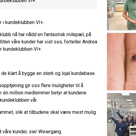
kundeklubben VI+.
 i kundeklubben VI+.
deklubb nå har nådd en fantastisk milepæl, på
liten våre kunder har vist oss, forteller Andrea
or kundeklubben VI+.
 de klart å bygge en sterk og lojal kundebase.
tjening gir oss flere muligheter til å
ver én million medlemmer betyr at kundene
 kundeklubben vår.
rammet, slik at tilbudene skal være mest mulig
d våre kunder, sier Weiergang.