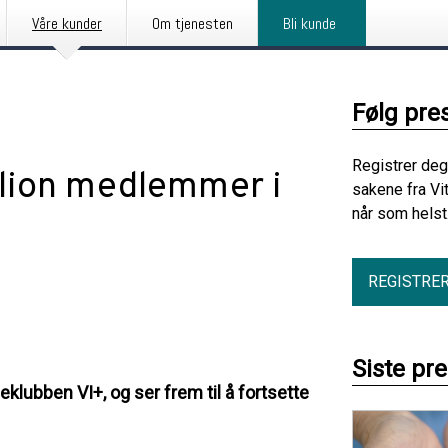
Våre kunder
Om tjenesten
Bli kunde
Følg pre
Registrer deg
llion medlemmer i
sakene fra Vi
når som helst
REGISTRE
Siste pr
lubben VI+, og ser frem til å fortsette