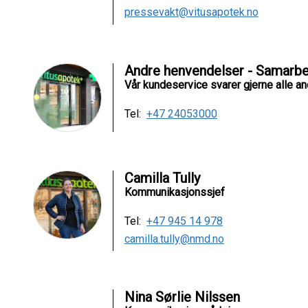
pressevakt@vitusapotek.no
Andre henvendelser - Samarbei
Vår kundeservice svarer gjerne alle a
Tel:
+47 24053000
Camilla Tully
Kommunikasjonssjef
Tel:
+47 945 14 978
camilla.tully@nmd.no
Nina Sørlie Nilssen