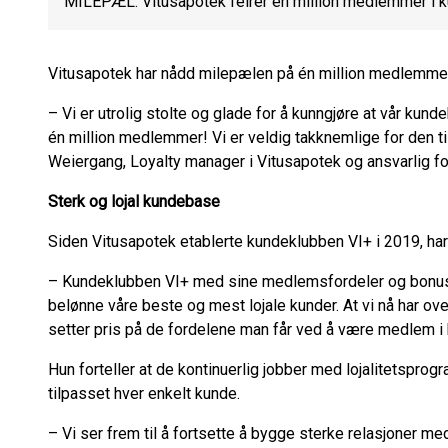
MILEPÆL: Vitusapotek feirer én million medlemmer i 
Vitusapotek har nådd milepælen på én million medlemmer
– Vi er utrolig stolte og glade for å kunngjøre at vår kun
én million medlemmer! Vi er veldig takknemlige for den til
Weiergang, Loyalty manager i Vitusapotek og ansvarlig f
Sterk og lojal kundebase
Siden Vitusapotek etablerte kundeklubben VI+ i 2019, har
–
Kundeklubben VI+ med sine medlemsfordeler og bonusopp
belønne våre beste og mest lojale kunder. At vi nå har o
setter pris på de fordelene man får ved å være medlem i
Hun forteller at de kontinuerlig jobber med lojalitetsprog
tilpasset hver enkelt kunde.
– Vi ser frem til å fortsette å bygge sterke relasjoner me