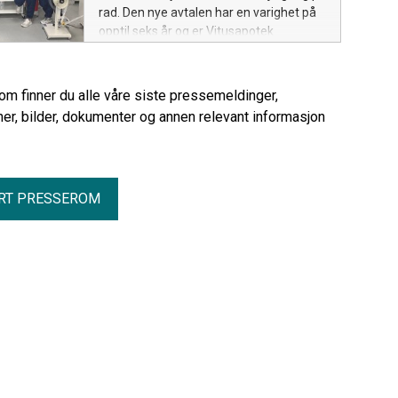
rad. Den nye avtalen har en varighet på
opptil seks år og er Vitusapotek
sin største avtale innen multidose og
legemiddelleveranser til kommuner.
rom finner du alle våre siste pressemeldinger,
er, bilder, dokumenter og annen relevant informasjon
RT PRESSEROM