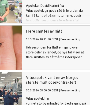
Apoteker David Karimi fra
Vitusapotek gir gode råd til hvordan du
kan få kontroll på symptomene, også
hvis pollensesongen allerede er i full
gang.
Flere smittes av flått
18.5.2026 10:11:30 CEST
|
Pressemelding
Høysesongen for flått er i gang over
store deler av landet, og nye tall viser at
flere smittes av flåttbårne infeksjoner.
Vitusapotek vant en av Norges
største multidosekontrakter!
30.3.2026 08:00:00 CEST
|
Pressemelding
Vitusapotek har
vunnet storbyanbudet for tredje gang på