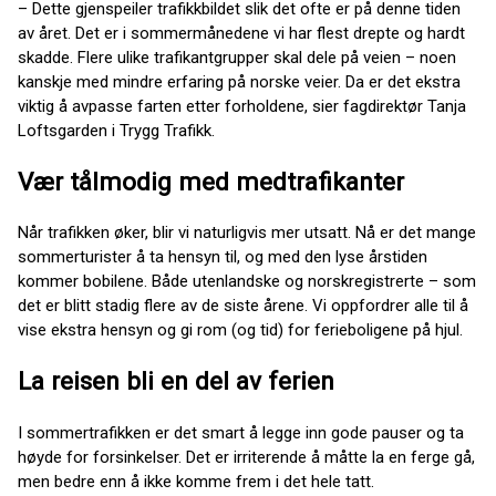
– Dette gjenspeiler trafikkbildet slik det ofte er på denne tiden
av året. Det er i sommermånedene vi har flest drepte og hardt
skadde. Flere ulike trafikantgrupper skal dele på veien – noen
kanskje med mindre erfaring på norske veier. Da er det ekstra
viktig å avpasse farten etter forholdene, sier fagdirektør Tanja
Loftsgarden i Trygg Trafikk.
Vær tålmodig med medtrafikanter
Når trafikken øker, blir vi naturligvis mer utsatt. Nå er det mange
sommerturister å ta hensyn til, og med den lyse årstiden
kommer bobilene. Både utenlandske og norskregistrerte – som
det er blitt stadig flere av de siste årene. Vi oppfordrer alle til å
vise ekstra hensyn og gi rom (og tid) for ferieboligene på hjul.
La reisen bli en del av ferien
I sommertrafikken er det smart å legge inn gode pauser og ta
høyde for forsinkelser. Det er irriterende å måtte la en ferge gå,
men bedre enn å ikke komme frem i det hele tatt.