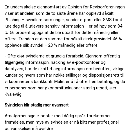
En undersøkelse gjennomført av Opinion for Revisorforeningen
viser at andelen som de to siste årene har opplevd såkalt
Phishing – svindlere som ringer, sender e-post eller SMS for å
lure deg til å utlevere sensitiv informasjon – er så høy som 84
%. 56 prosent oppga at de ble utsatt for dette månedlig eller
oftere. Trenden er den samme for såkalt direktørsvindel. 46 %
opplevde slik svindel – 23 % månedlig eller oftere.
- Ofte gjør svindlerne et grundig forarbeid. Gjennom offentlig
tilgjengelig informasjon, hacking av e-postkontoer og
datatyveri, har de skaffet seg informasjon om bedriften, viktige
kunder og hvem som har nøkkelstillinger og disposisjonsrett til
virksomhetens bankkonti. Målet er å få utført en betaling, og da
er personer som har økonomifunksjoner særlig utsatt, sier
Kvalevåg.
Svindelen blir stadig mer avansert
Amatørmessige e-poster med dårlig språk forekommer
fremdeles, men mye av svindelen er nå blitt mer profesjonell
og vanskeligere å avsløre.