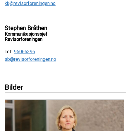
kk@revisorforeningen.no
Stephen Bråthen
Kommunikasjonssjef
Revisorforeningen
Tel:
95066396
sb@revisorforeningen.no
Bilder