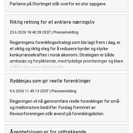
Partiene på Stortinget står overfor en stor oppgave.
Riktig retning for et enklere næringsliv
23.6.2026 18:40:28 CEST
|
Pressemelding
Regjeringens forenklingsstrategi som ble lagt frem i dag, er
et viktig og riktig steg for å redusere byrder og styrke
konkurransekraften i norsk økonomi. Strategien er både
ambisiøs og forpliktende, med tydelige prioriteringer og klare
mål for hva som skal oppnås.
Ryddesjau som gir reelle forenklinger
9.6.2026 11:49:13 CEST
|
Pressemelding
Regjeringen vil nå gjennomføre reelle forenklinger for små-
og mellomstore bedrifter. Forslag fremmet av
Revisorforeningen står øverst på forenklingslisten.
Åpenhetsloven er for vidtrekkende