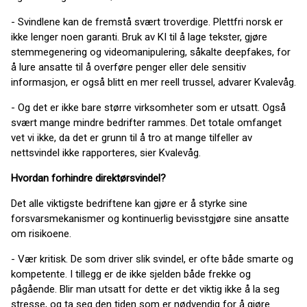
- Svindlene kan de fremstå svært troverdige. Plettfri norsk er
ikke lenger noen garanti. Bruk av KI til å lage tekster, gjøre
stemmegenering og videomanipulering, såkalte deepfakes, for
å lure ansatte til å overføre penger eller dele sensitiv
informasjon, er også blitt en mer reell trussel, advarer Kvalevåg.
- Og det er ikke bare større virksomheter som er utsatt. Også
svært mange mindre bedrifter rammes. Det totale omfanget
vet vi ikke, da det er grunn til å tro at mange tilfeller av
nettsvindel ikke rapporteres, sier Kvalevåg.
Hvordan forhindre direktørsvindel?
Det alle viktigste bedriftene kan gjøre er å styrke sine
forsvarsmekanismer og kontinuerlig bevisstgjøre sine ansatte
om risikoene.
- Vær kritisk. De som driver slik svindel, er ofte både smarte og
kompetente. I tillegg er de ikke sjelden både frekke og
pågående. Blir man utsatt for dette er det viktig ikke å la seg
stresse, og ta seg den tiden som er nødvendig for å gjøre