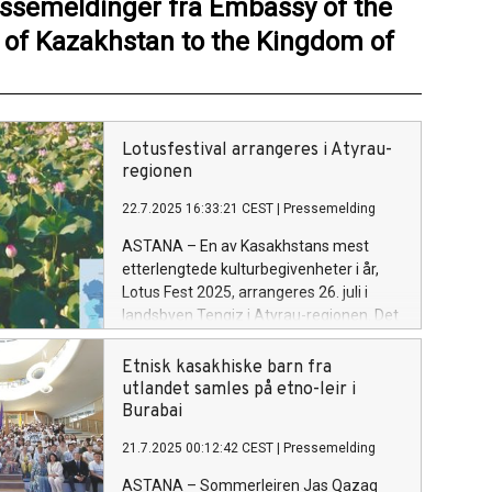
essemeldinger fra Embassy of the
 of Kazakhstan to the Kingdom of
Lotusfestival arrangeres i Atyrau-
regionen
22.7.2025 16:33:21 CEST
|
Pressemelding
ASTANA – En av Kasakhstans mest
etterlengtede kulturbegivenheter i år,
Lotus Fest 2025, arrangeres 26. juli i
landsbyen Tengiz i Atyrau-regionen. Det
opplyser regionens avdeling for intern
politikk. Lotusblomsten – en sjelden
Etnisk kasakhiske barn fra
naturgave som har vært ansett som
utlandet samles på etno-leir i
hellig siden antikken – tiltrekker seg
Burabai
turister både med sin slående skjønnhet
21.7.2025 00:12:42 CEST
|
Pressemelding
og sin sjeldenhet. Ville lotusblomster
vokser kun noen få steder i verden, og
ASTANA – Sommerleiren Jas Qazaq