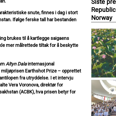
an.
Siste pr
Republic
rakteristiske snute, finnes i dag i stort
Norway
hstan. Ifølge ferske tall har bestanden
ing brukes til å kartlegge saigaens
kle mer målrettede tiltak for å beskytte
ram
Altyn Dala
internasjonal
e miljøprisen Earthshot Prize – opprettet
ntilopen fra utryddelse. I et intervju
alte Vera Voronova, direktør for
sakhstan (ACBK), hva prisen betyr for