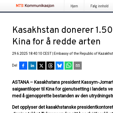
Hjem
Følg innhold
Kasakhstan donerer 1.500
Kina for å redde arten
29.6.2025 18:40:10 CEST
|
Embassy of the Republic of Kazakhs
Del
ASTANA – Kasakhstans president Kassym-Jomart T
saigaantiloper til Kina for gjenutsetting i landets v
med å gjenopprette bestanden av den utrydningstr
Det opplyser det kasakhstanske presidentkontoret A