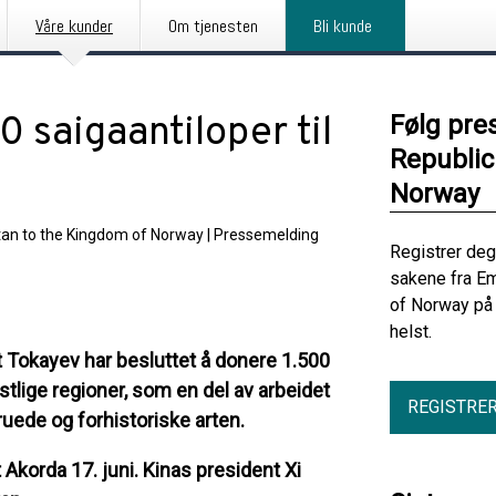
Våre kunder
Om tjenesten
Bli kunde
 saigaantiloper til
Følg pre
Republic
Norway
tan to the Kingdom of Norway
|
Pressemelding
Registrer deg
sakene fra E
of Norway på 
helst.
okayev har besluttet å donere 1.500
estlige regioner, som en del av arbeidet
REGISTRE
uede og forhistoriske arten.
korda 17. juni. Kinas president Xi