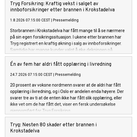
Tryg Forsikring: Kraftig vekst i salget av
innboforsikringer etter brannen i Krokstadelva
1.8.2026 07:15:00 CEST
|
Pressemelding
Storbrannen i Krokstadelva har fått mange til å se nærmere
på sin egen forsikringssituasjon. I ukene etter brannen har
Tryg registrert en kraftig økning i salg av innboforsikringer.
Samtidig har mange kunder valgt å øke dekningen på
innboforsikringen de allerede har.
Én av fem har aldri fått opplæring i livredning
24.7.2026 07:15:00 CEST
|
Pressemelding
20 prosent av voksne nordmenn svarer at de aldri har fått
opplæring i livredning, og i Oslo er andelen enda høyere. Der
svarer tre av ti at de enten ikke har fått slik opplæring, eller
ikke vet om de har fått det, viser en fersk undersøkelse
gjennomført for Tryg Forsikring.
Tryg: Nesten 80 skader etter brannen i
Krokstadelva