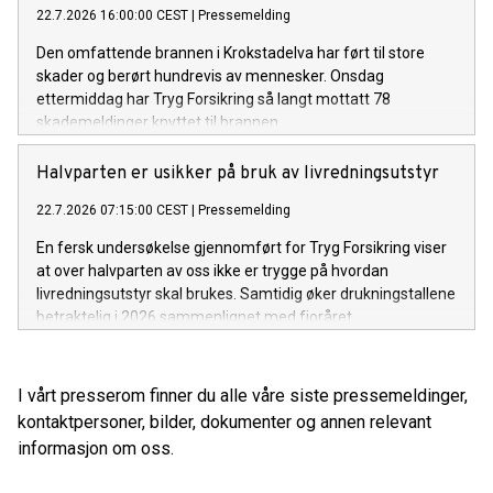
22.7.2026 16:00:00 CEST
|
Pressemelding
Den omfattende brannen i Krokstadelva har ført til store
skader og berørt hundrevis av mennesker. Onsdag
ettermiddag har Tryg Forsikring så langt mottatt 78
skademeldinger knyttet til brannen.
Halvparten er usikker på bruk av livredningsutstyr
22.7.2026 07:15:00 CEST
|
Pressemelding
En fersk undersøkelse gjennomført for Tryg Forsikring viser
at over halvparten av oss ikke er trygge på hvordan
livredningsutstyr skal brukes. Samtidig øker drukningstallene
betraktelig i 2026 sammenlignet med fjoråret.
I vårt presserom finner du alle våre siste pressemeldinger,
kontaktpersoner, bilder, dokumenter og annen relevant
informasjon om oss.