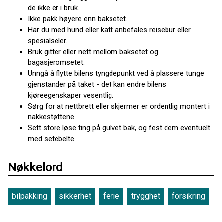
de ikke er i bruk.
Ikke pakk høyere enn baksetet.
Har du med hund eller katt anbefales reisebur eller
spesialseler.
Bruk gitter eller nett mellom baksetet og
bagasjeromsetet.
Unngå å flytte bilens tyngdepunkt ved å plassere tunge
gjenstander på taket - det kan endre bilens
kjøreegenskaper vesentlig.
Sørg for at nettbrett eller skjermer er ordentlig montert i
nakkestøttene.
Sett store løse ting på gulvet bak, og fest dem eventuelt
med setebelte.
Nøkkelord
bilpakking
sikkerhet
ferie
trygghet
forsikring