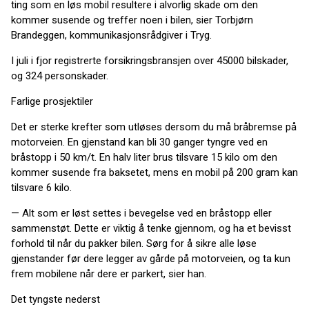
ting som en løs mobil resultere i alvorlig skade om den
kommer susende og treffer noen i bilen, sier Torbjørn
Brandeggen, kommunikasjonsrådgiver i Tryg.
I juli i fjor registrerte forsikringsbransjen over 45000 bilskader,
og 324 personskader.
Farlige prosjektiler
Det er sterke krefter som utløses dersom du må bråbremse på
motorveien. En gjenstand kan bli 30 ganger tyngre ved en
bråstopp i 50 km/t. En halv liter brus tilsvare 15 kilo om den
kommer susende fra baksetet, mens en mobil på 200 gram kan
tilsvare 6 kilo.
— Alt som er løst settes i bevegelse ved en bråstopp eller
sammenstøt. Dette er viktig å tenke gjennom, og ha et bevisst
forhold til når du pakker bilen. Sørg for å sikre alle løse
gjenstander før dere legger av gårde på motorveien, og ta kun
frem mobilene når dere er parkert, sier han.
Det tyngste nederst