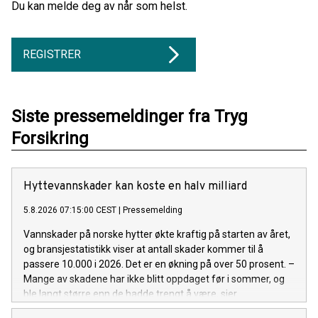
Du kan melde deg av når som helst.
REGISTRER
Siste pressemeldinger fra Tryg
Forsikring
Hyttevannskader kan koste en halv milliard
5.8.2026 07:15:00 CEST
|
Pressemelding
Vannskader på norske hytter økte kraftig på starten av året,
og bransjestatistikk viser at antall skader kommer til å
passere 10.000 i 2026. Det er en økning på over 50 prosent. –
Mange av skadene har ikke blitt oppdaget før i sommer, og
ble langt større enn de hadde trengt å være, sier
kommunikasjonsrådgiver Espen Borge i Tryg Forsikring.