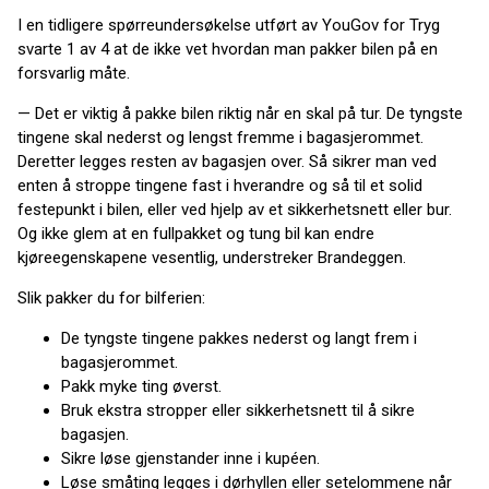
I en tidligere spørreundersøkelse utført av YouGov for Tryg
svarte 1 av 4 at de ikke vet hvordan man pakker bilen på en
forsvarlig måte.
— Det er viktig å pakke bilen riktig når en skal på tur. De tyngste
tingene skal nederst og lengst fremme i bagasjerommet.
Deretter legges resten av bagasjen over. Så sikrer man ved
enten å stroppe tingene fast i hverandre og så til et solid
festepunkt i bilen, eller ved hjelp av et sikkerhetsnett eller bur.
Og ikke glem at en fullpakket og tung bil kan endre
kjøreegenskapene vesentlig, understreker Brandeggen.
Slik pakker du for bilferien:
De tyngste tingene pakkes nederst og langt frem i
bagasjerommet.
Pakk myke ting øverst.
Bruk ekstra stropper eller sikkerhetsnett til å sikre
bagasjen.
Sikre løse gjenstander inne i kupéen.
Løse småting legges i dørhyllen eller setelommene når