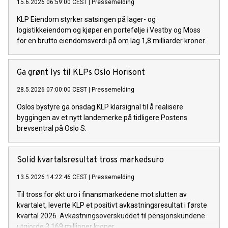
15.6.2026 06:59:00 CEST
|
Pressemelding
KLP Eiendom styrker satsingen på lager- og
logistikkeiendom og kjøper en portefølje i Vestby og Moss
for en brutto eiendomsverdi på om lag 1,8 milliarder kroner.
Ga grønt lys til KLPs Oslo Horisont
28.5.2026 07:00:00 CEST
|
Pressemelding
Oslos bystyre ga onsdag KLP klarsignal til å realisere
byggingen av et nytt landemerke på tidligere Postens
brevsentral på Oslo S.
Solid kvartalsresultat tross markedsuro
13.5.2026 14:22:46 CEST
|
Pressemelding
Til tross for økt uro i finansmarkedene mot slutten av
kvartalet, leverte KLP et positivt avkastningsresultat i første
kvartal 2026. Avkastningsoverskuddet til pensjonskundene
utgjorde 3.169 millioner kroner.