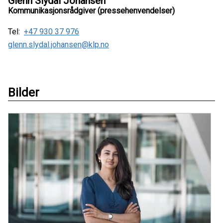
Glenn Slydal Johansen
Kommunikasjonsrådgiver (pressehenvendelser)
Tel:
+47 930 37 976
glenn.slydal.johansen@klp.no
Bilder