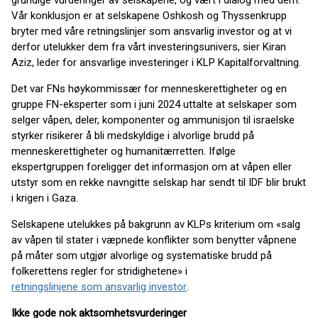
grundige vurderinger av selskapene, og vært i dialog med dem.
Vår konklusjon er at selskapene Oshkosh og Thyssenkrupp
bryter med våre retningslinjer som ansvarlig investor og at vi
derfor utelukker dem fra vårt investeringsunivers, sier Kiran
Aziz, leder for ansvarlige investeringer i KLP Kapitalforvaltning.
Det var FNs høykommissær for menneskerettigheter og en
gruppe FN-eksperter som i juni 2024 uttalte at selskaper som
selger våpen, deler, komponenter og ammunisjon til israelske
styrker risikerer å bli medskyldige i alvorlige brudd på
menneskerettigheter og humanitærretten. Ifølge
ekspertgruppen foreligger det informasjon om at våpen eller
utstyr som en rekke navngitte selskap har sendt til IDF blir brukt
i krigen i Gaza.
Selskapene utelukkes på bakgrunn av KLPs kriterium om «salg
av våpen til stater i væpnede konflikter som benytter våpnene
på måter som utgjør alvorlige og systematiske brudd på
folkerettens regler for stridighetene» i
retningslinjene som ansvarlig investor
.
Ikke gode nok aktsomhetsvurderinger