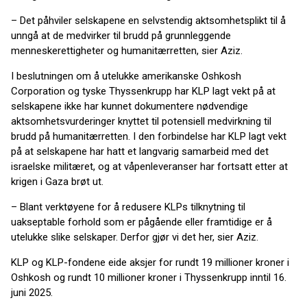
– Det påhviler selskapene en selvstendig aktsomhetsplikt til å
unngå at de medvirker til brudd på grunnleggende
menneskerettigheter og humanitærretten, sier Aziz.
I beslutningen om å utelukke amerikanske Oshkosh
Corporation og tyske Thyssenkrupp har KLP lagt vekt på at
selskapene ikke har kunnet dokumentere nødvendige
aktsomhetsvurderinger knyttet til potensiell medvirkning til
brudd på humanitærretten. I den forbindelse har KLP lagt vekt
på at selskapene har hatt et langvarig samarbeid med det
israelske militæret, og at våpenleveranser har fortsatt etter at
krigen i Gaza brøt ut.
– Blant verktøyene for å redusere KLPs tilknytning til
uakseptable forhold som er pågående eller framtidige er å
utelukke slike selskaper. Derfor gjør vi det her, sier Aziz.
KLP og KLP-fondene eide aksjer for rundt 19 millioner kroner i
Oshkosh og rundt 10 millioner kroner i Thyssenkrupp inntil 16.
juni 2025.