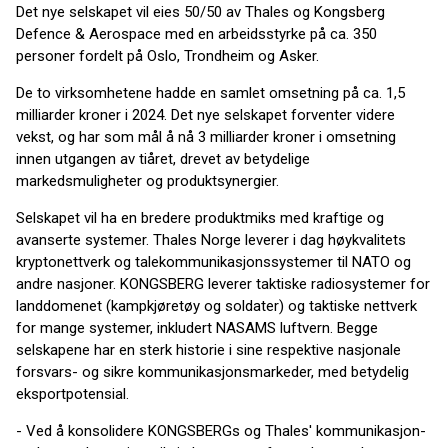
Det nye selskapet vil eies 50/50 av Thales og Kongsberg
Defence & Aerospace med en arbeidsstyrke på ca. 350
personer fordelt på Oslo, Trondheim og Asker.
De to virksomhetene hadde en samlet omsetning på ca. 1,5
milliarder kroner i 2024. Det nye selskapet forventer videre
vekst, og har som mål å nå 3 milliarder kroner i omsetning
innen utgangen av tiåret, drevet av betydelige
markedsmuligheter og produktsynergier.
Selskapet vil ha en bredere produktmiks med kraftige og
avanserte systemer. Thales Norge leverer i dag høykvalitets
kryptonettverk og talekommunikasjonssystemer til NATO og
andre nasjoner. KONGSBERG leverer taktiske radiosystemer for
landdomenet (kampkjøretøy og soldater) og taktiske nettverk
for mange systemer, inkludert NASAMS luftvern. Begge
selskapene har en sterk historie i sine respektive nasjonale
forsvars- og sikre kommunikasjonsmarkeder, med betydelig
eksportpotensial.
- Ved å konsolidere KONGSBERGs og Thales' kommunikasjon-