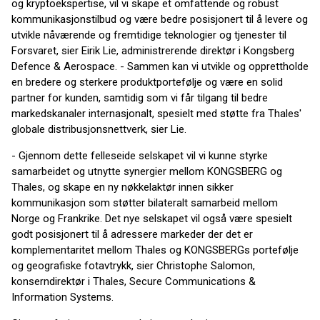
og kryptoekspertise, vil vi skape et omfattende og robust
kommunikasjonstilbud og være bedre posisjonert til å levere og
utvikle nåværende og fremtidige teknologier og tjenester til
Forsvaret, sier Eirik Lie, administrerende direktør i Kongsberg
Defence & Aerospace. - Sammen kan vi utvikle og opprettholde
en bredere og sterkere produktportefølje og være en solid
partner for kunden, samtidig som vi får tilgang til bedre
markedskanaler internasjonalt, spesielt med støtte fra Thales'
globale distribusjonsnettverk, sier Lie.
- Gjennom dette felleseide selskapet vil vi kunne styrke
samarbeidet og utnytte synergier mellom KONGSBERG og
Thales, og skape en ny nøkkelaktør innen sikker
kommunikasjon som støtter bilateralt samarbeid mellom
Norge og Frankrike. Det nye selskapet vil også være spesielt
godt posisjonert til å adressere markeder der det er
komplementaritet mellom Thales og KONGSBERGs portefølje
og geografiske fotavtrykk, sier Christophe Salomon,
konserndirektør i Thales, Secure Communications &
Information Systems.