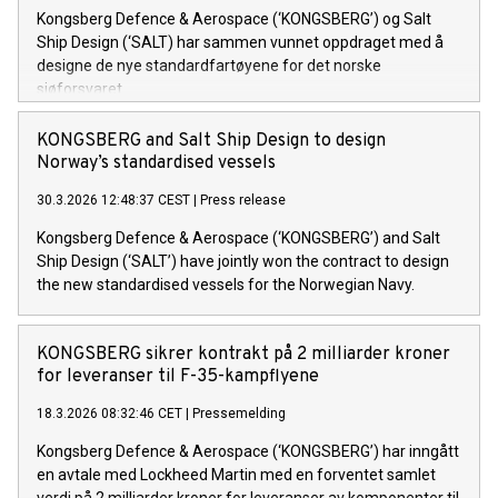
Kongsberg Defence & Aerospace (‘KONGSBERG’) og Salt
Ship Design (‘SALT) har sammen vunnet oppdraget med å
designe de nye standardfartøyene for det norske
sjøforsvaret.
KONGSBERG and Salt Ship Design to design
Norway’s standardised vessels
30.3.2026 12:48:37 CEST
|
Press release
Kongsberg Defence & Aerospace (‘KONGSBERG’) and Salt
Ship Design (‘SALT’) have jointly won the contract to design
the new standardised vessels for the Norwegian Navy.
KONGSBERG sikrer kontrakt på 2 milliarder kroner
for leveranser til F-35-kampflyene
18.3.2026 08:32:46 CET
|
Pressemelding
Kongsberg Defence & Aerospace (‘KONGSBERG’) har inngått
en avtale med Lockheed Martin med en forventet samlet
verdi på 2 milliarder kroner for leveranser av komponenter til