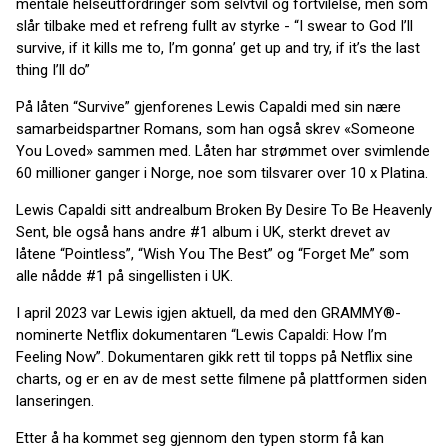
mentale helseutfordringer som selvtvil og fortvilelse, men som
slår tilbake med et refreng fullt av styrke - “I swear to God I’ll
survive, if it kills me to, I’m gonna’ get up and try, if it’s the last
thing I’ll do”
På låten “Survive” gjenforenes Lewis Capaldi med sin nære
samarbeidspartner Romans, som han også skrev «Someone
You Loved» sammen med. Låten har strømmet over svimlende
60 millioner ganger i Norge, noe som tilsvarer over 10 x Platina.
Lewis Capaldi sitt andrealbum Broken By Desire To Be Heavenly
Sent, ble også hans andre #1 album i UK, sterkt drevet av
låtene “Pointless”, “Wish You The Best” og “Forget Me” som
alle nådde #1 på singellisten i UK.
I april 2023 var Lewis igjen aktuell, da med den GRAMMY®-
nominerte Netflix dokumentaren “Lewis Capaldi: How I’m
Feeling Now”. Dokumentaren gikk rett til topps på Netflix sine
charts, og er en av de mest sette filmene på plattformen siden
lanseringen.
Etter å ha kommet seg gjennom den typen storm få kan