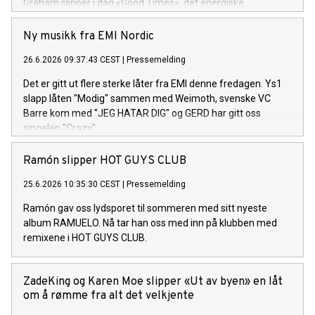
Graham slipper i dag «Good Times», det energiske
tittelsporet og åpningslåten fra hans kommende album
Good Times. Albumet består av 13 spor og utgis 14. august.
Ny musikk fra EMI Nordic
26.6.2026 09:37:43 CEST
|
Pressemelding
Det er gitt ut flere sterke låter fra EMI denne fredagen. Ys1
slapp låten "Modig" sammen med Weimoth, svenske VC
Barre kom med "JEG HATAR DIG" og GERD har gitt oss
singelen "Crazy".
Ramón slipper HOT GUYS CLUB
25.6.2026 10:35:30 CEST
|
Pressemelding
Ramón gav oss lydsporet til sommeren med sitt nyeste
album RAMUELO. Nå tar han oss med inn på klubben med
remixene i HOT GUYS CLUB.
ZadeKing og Karen Moe slipper «Ut av byen» en låt
om å rømme fra alt det velkjente