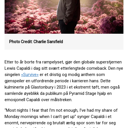
Photo Credit: Charlie Sarsfield
Etter to år borte fra rampelyset, gjør den globale superstjernen
Lewis Capaldi i dag sitt svært etterlengtede comeback. Den nye
singelen
«Survive»
er et dristig og modig anthem som
gjenspeiler en utfordrende periode i karrieren hans. Dette
kulminerte på Glastonbury i 2023 i et ekstremt tøft, men også
samlende øyeblikk da publikum på Pyramid Stage hjalp en
emosjonell Capaldi over målstreken.
“Most nights I fear that I’m not enough, I’ve had my share of
Monday mornings when I can’t get up” synger Capaldi i et
enormt, nervepirrende og brutalt ærlig spor som tar for seg