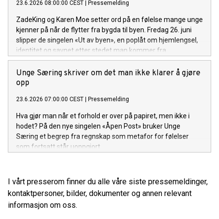
23.6.2026 08:00:00 CEST
|
Pressemelding
ZadeKing og Karen Moe setter ord på en følelse mange unge
kjenner på når de flytter fra bygda til byen. Fredag 26. juni
slipper de singelen «Ut av byen», en poplåt om hjemlengsel,
identitet og savnet etter stedet man kommer fra.
Unge Særing skriver om det man ikke klarer å gjøre
opp
23.6.2026 07:00:00 CEST
|
Pressemelding
Hva gjør man når et forhold er over på papiret, men ikke i
hodet? På den nye singelen «Åpen Post» bruker Unge
Særing et begrep fra regnskap som metafor for følelser
som fortsatt står uoppgjort.
I vårt presserom finner du alle våre siste pressemeldinger,
kontaktpersoner, bilder, dokumenter og annen relevant
informasjon om oss.