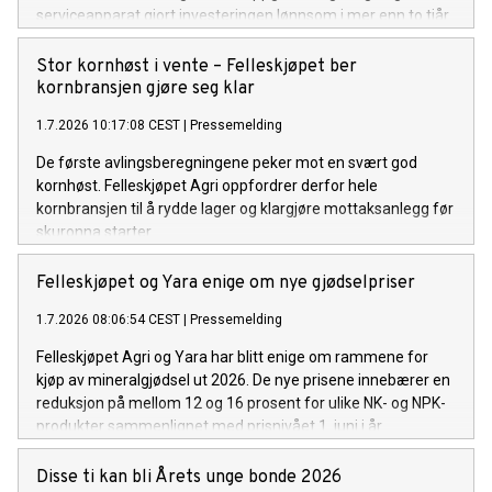
serviceapparat gjort investeringen lønnsom i mer enn to tiår.
Stor kornhøst i vente – Felleskjøpet ber
kornbransjen gjøre seg klar
1.7.2026 10:17:08 CEST
|
Pressemelding
De første avlingsberegningene peker mot en svært god
kornhøst. Felleskjøpet Agri oppfordrer derfor hele
kornbransjen til å rydde lager og klargjøre mottaksanlegg før
skuronna starter.
Felleskjøpet og Yara enige om nye gjødselpriser
1.7.2026 08:06:54 CEST
|
Pressemelding
Felleskjøpet Agri og Yara har blitt enige om rammene for
kjøp av mineralgjødsel ut 2026. De nye prisene innebærer en
reduksjon på mellom 12 og 16 prosent for ulike NK- og NPK-
produkter sammenlignet med prisnivået 1. juni i år.
Disse ti kan bli Årets unge bonde 2026