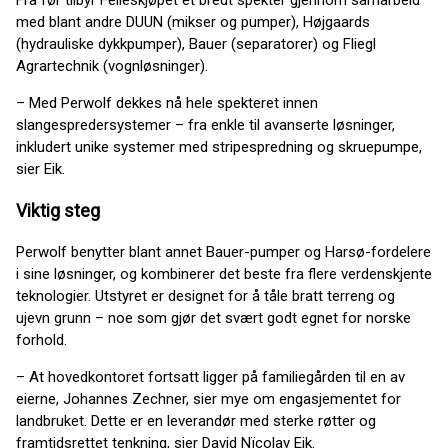
Fra før tilbyr Felleskjøpet et bredt spekter gjennom samarbeid
med blant andre DUUN (mikser og pumper), Højgaards
(hydrauliske dykkpumper), Bauer (separatorer) og Fliegl
Agrartechnik (vognløsninger).
– Med Perwolf dekkes nå hele spekteret innen
slangespredersystemer – fra enkle til avanserte løsninger,
inkludert unike systemer med stripespredning og skruepumpe,
sier Eik.
Viktig steg
Perwolf benytter blant annet Bauer-pumper og Harsø-fordelere
i sine løsninger, og kombinerer det beste fra flere verdenskjente
teknologier. Utstyret er designet for å tåle bratt terreng og
ujevn grunn – noe som gjør det svært godt egnet for norske
forhold.
– At hovedkontoret fortsatt ligger på familiegården til en av
eierne, Johannes Zechner, sier mye om engasjementet for
landbruket. Dette er en leverandør med sterke røtter og
framtidsrettet tenkning, sier David Nïcolay Eik.