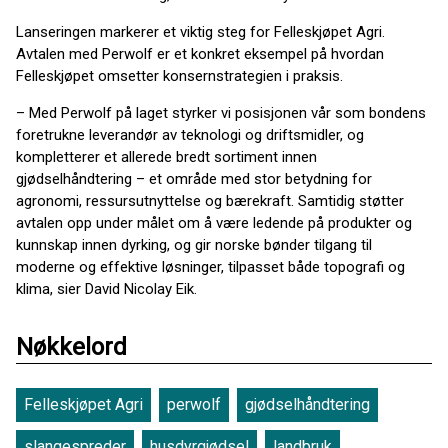
Lanseringen markerer et viktig steg for Felleskjøpet Agri.
Avtalen med Perwolf er et konkret eksempel på hvordan
Felleskjøpet omsetter konsernstrategien i praksis.
– Med Perwolf på laget styrker vi posisjonen vår som bondens
foretrukne leverandør av teknologi og driftsmidler, og
kompletterer et allerede bredt sortiment innen
gjødselhåndtering – et område med stor betydning for
agronomi, ressursutnyttelse og bærekraft. Samtidig støtter
avtalen opp under målet om å være ledende på produkter og
kunnskap innen dyrking, og gir norske bønder tilgang til
moderne og effektive løsninger, tilpasset både topografi og
klima, sier David Nicolay Eik.
Nøkkelord
Felleskjøpet Agri
perwolf
gjødselhåndtering
slangespreder
husdyrgjødsel
landbruk