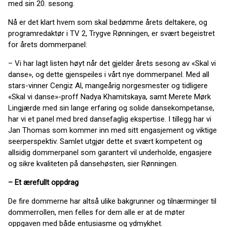
med sin 20. sesong.
Nå er det klart hvem som skal bedømme årets deltakere, og
programredaktør i TV 2, Trygve Rønningen, er svært begeistret
for årets dommerpanel:
– Vi har lagt listen høyt når det gjelder årets sesong av «Skal vi
danse», og dette gjenspeiles i vårt nye dommerpanel. Med all
stars-vinner Cengiz Al, mangeårig norgesmester og tidligere
«Skal vi danse»-proff Nadya Khamitskaya, samt Merete Mørk
Lingjærde med sin lange erfaring og solide dansekompetanse,
har vi et panel med bred dansefaglig ekspertise. I tillegg har vi
Jan Thomas som kommer inn med sitt engasjement og viktige
seerperspektiv. Samlet utgjør dette et svært kompetent og
allsidig dommerpanel som garantert vil underholde, engasjere
og sikre kvaliteten på dansehøsten, sier Rønningen.
– Et ærefullt oppdrag
De fire dommerne har altså ulike bakgrunner og tilnærminger til
dommerrollen, men felles for dem alle er at de møter
oppgaven med både entusiasme og ydmykhet.