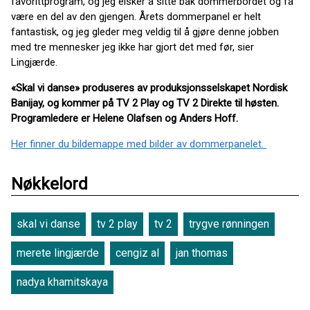
favorittprogram, og jeg elsker å sitte bak dommerbordet og få
være en del av den gjengen. Årets dommerpanel er helt
fantastisk, og jeg gleder meg veldig til å gjøre denne jobben
med tre mennesker jeg ikke har gjort det med før, sier
Lingjærde.
«Skal vi danse» produseres av produksjonsselskapet Nordisk
Banijay, og kommer på TV 2 Play og TV 2 Direkte til høsten.
Programledere er Helene Olafsen og Anders Hoff.
Her finner du bildemappe med bilder av dommerpanelet.
Nøkkelord
skal vi danse
tv 2 play
tv 2
trygve rønningen
merete lingjærde
cengiz al
jan thomas
nadya khamitskaya