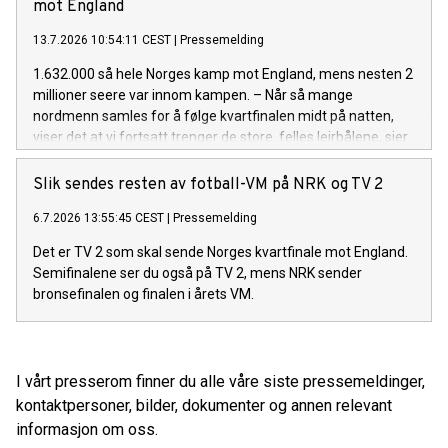
mot England
13.7.2026 10:54:11 CEST
|
Pressemelding
1.632.000 så hele Norges kamp mot England, mens nesten 2
millioner seere var innom kampen. – Når så mange
nordmenn samles for å følge kvartfinalen midt på natten,
viser det at vi fortsatt trenger de store, felles leirbålene, sier
TV 2-sjef Olav T. Sandnes.
Slik sendes resten av fotball-VM på NRK og TV 2
6.7.2026 13:55:45 CEST
|
Pressemelding
Det er TV 2 som skal sende Norges kvartfinale mot England.
Semifinalene ser du også på TV 2, mens NRK sender
bronsefinalen og finalen i årets VM.
I vårt presserom finner du alle våre siste pressemeldinger,
kontaktpersoner, bilder, dokumenter og annen relevant
informasjon om oss.