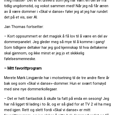
meg masse! Det er et univers som jeg har vært en del av fra
tidlig ungdomstid, og vokst sammen med! Når jeg nå får æren
av å være dommer i «Skal vi danse» føler jeg at jeg har rundet
det på et vis, sier Al.
Jan Thomas fortsetter:
– Kort oppsummert er det magisk å få lov til å være en del av
dommerpanelet. Jeg gleder meg så mye til å komme i gang!
Som tidligere deltaker har jeg god kjennskap til hva deltakerne
skal gjennom, og ikke minst er jeg jo et skikkelig
følelsesmenneske.
– Mitt favorittprogram
Merete Mørk Lingjærde har i motsetning til de tre andre flere år
bak seg som «Skal vi danse»-dommer. Hun er svært fornøyd
med sine nye dommerkollegaer.
– Det er helt fantastisk å skulle ta fatt på enda en sesong! Jeg
har nå ligget til lading i to år, og er så glad for at TV 2 vil ha meg
med igjen. Rett og slett fordi «Skal vi danse» er mitt