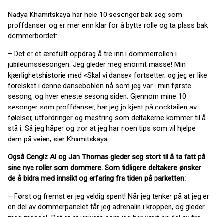
Nadya Khamitskaya har hele 10 sesonger bak seg som
proffdanser, og er mer enn klar for å bytte rolle og ta plass bak
dommerbordet:
– Det er et ærefullt oppdrag å tre inn i dommerrollen i
jubileumssesongen. Jeg gleder meg enormt masse! Min
kjærlighetshistorie med «Skal vi danse» fortsetter, og jeg er like
forelsket i denne danseboblen nå som jeg var i min første
sesong, og hver eneste sesong siden. Gjennom mine 10
sesonger som proffdanser, har jeg jo kjent på cocktailen av
følelser, utfordringer og mestring som deltakerne kommer til å
stå i. Så jeg håper og tror at jeg har noen tips som vil hjelpe
dem på veien, sier Khamitskaya.
Også Cengiz Al og Jan Thomas gleder seg stort til å ta fatt på
sine nye roller som dommere. Som tidligere deltakere ønsker
de å bidra med innsikt og erfaring fra tiden på parketten:
– Først og fremst er jeg veldig spent! Når jeg tenker på at jeg er
en del av dommerpanelet får jeg adrenalin i kroppen, og gleder