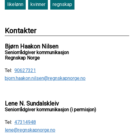
likelønn
kvinner
regnskap
Kontakter
Bjørn Haakon Nilsen
Seniorrådgiver kommunikasjon
Regnskap Norge
Tel:
90627321
bjorn.haakon.nilsen@regnskapnorge.no
Lene N. Sundalskleiv
Seniorrådgiver kommunikasjon (i permisjon)
Tel:
47314948
lene@regnskapnorge.no