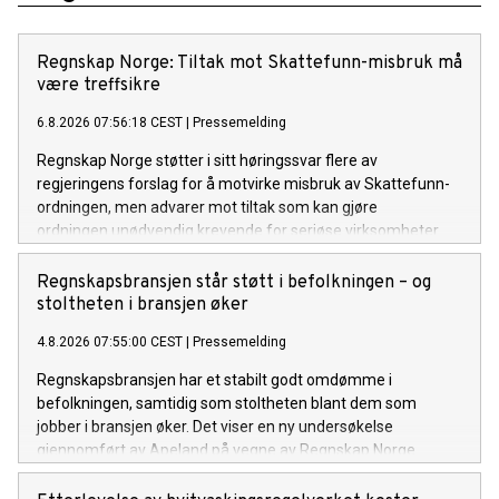
Regnskap Norge: Tiltak mot Skattefunn-misbruk må
være treffsikre
6.8.2026 07:56:18 CEST
|
Pressemelding
Regnskap Norge støtter i sitt høringssvar flere av
regjeringens forslag for å motvirke misbruk av Skattefunn-
ordningen, men advarer mot tiltak som kan gjøre
ordningen unødvendig krevende for seriøse virksomheter.
Regnskapsbransjen står støtt i befolkningen – og
stoltheten i bransjen øker
4.8.2026 07:55:00 CEST
|
Pressemelding
Regnskapsbransjen har et stabilt godt omdømme i
befolkningen, samtidig som stoltheten blant dem som
jobber i bransjen øker. Det viser en ny undersøkelse
gjennomført av Apeland på vegne av Regnskap Norge.