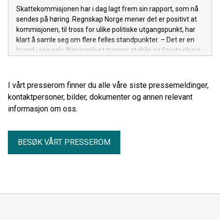
Aale-Hansen, adm. direktør i Regnskap Norge.
Skattekommisjonen har i dag lagt frem sin rapport, som nå
sendes på høring. Regnskap Norge mener det er positivt at
kommisjonen, til tross for ulike politiske utgangspunkt, har
klart å samle seg om flere felles standpunkter. – Det er en
bragd i seg selv. Næringslivet trenger stabile og forutsigbare
rammebetingelser som står seg over tid og gjennom
regjeringsskifter, sier Rune Aale-Hansen, adm. direktør i
Regnskap Norge.
I vårt presserom finner du alle våre siste pressemeldinger,
kontaktpersoner, bilder, dokumenter og annen relevant
informasjon om oss.
BESØK VÅRT PRESSEROM