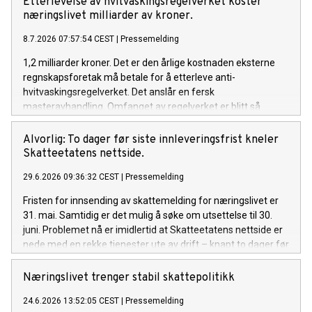
Etterlevelse av hvitvaskingsregelverket koster
næringslivet milliarder av kroner.
8.7.2026 07:57:54 CEST
|
Pressemelding
1,2 milliarder kroner. Det er den årlige kostnaden eksterne
regnskapsforetak må betale for å etterleve anti-
hvitvaskingsregelverket. Det anslår en fersk
masteravhandling. Omfanget av regelverket er blitt så
krevende at det er på overtid å se på forenklingsmuligheter,
mener Rune Aale-Hansen, administrerende direktør i
Alvorlig: To dager før siste innleveringsfrist kneler
Regnskap Norge.
Skatteetatens nettside.
29.6.2026 09:36:32 CEST
|
Pressemelding
Fristen for innsending av skattemelding for næringslivet er
31. mai. Samtidig er det mulig å søke om utsettelse til 30.
juni. Problemet nå er imidlertid at Skatteetatens nettside er
nede med en rekke tjenester ute av drift – knapt to dager før
den utsatte fristen. - Dette er ugreit. Den siste tiden har vært
krevende for næringslivet i forbindelse med omlegging fra
Næringslivet trenger stabil skattepolitikk
Altinn 2 til Altinn 3. Nå kommer dette på toppen og skaper
24.6.2026 13:52:05 CEST
|
Pressemelding
ytterligere usikkerhet og heft rett før siste frist, sier Rune