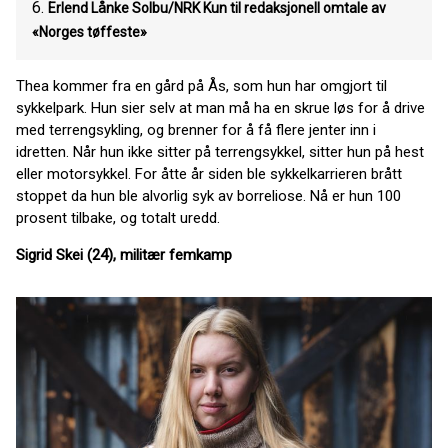
6.
Erlend Lånke Solbu/NRK Kun til redaksjonell omtale av
«Norges tøffeste»
Thea kommer fra en gård på Ås, som hun har omgjort til
sykkelpark. Hun sier selv at man må ha en skrue løs for å drive
med terrengsykling, og brenner for å få flere jenter inn i
idretten. Når hun ikke sitter på terrengsykkel, sitter hun på hest
eller motorsykkel. For åtte år siden ble sykkelkarrieren brått
stoppet da hun ble alvorlig syk av borreliose. Nå er hun 100
prosent tilbake, og totalt uredd.
Sigrid Skei (24), militær femkamp