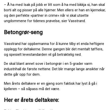
– Å ha med Isak på jobb er litt som å ha med bikkja si, han skal
borti alt og pisser på alle hjørner. Men ellers er han en kjernekar,
og den perfekte «partner in crime» når vi skal utsette
ungdommene for tidenes prøvelse, sier Vasstrand.
Betongrør-seng
Vasstrand har oppbemanna for å kunne tilby et enda heftigere
opplegg for deltakerne. Denne gangen blir det mentalt tøffere,
og spesielt levestandarden vil gå betraktelig ned.
De skal blant annet sove i betongrør i en 5-grader varm
industrihall de første nettene. Det blir mange lange ansikter når
dette går opp for dem.
Men årets deltakere er en gjeng som faktisk har lyst å gå i
kjelleren – så såpass må det være.
Her er årets deltakere: