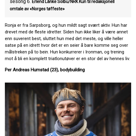
sesong 6.
Erlend Lånke Solbu/NRK Kun til redaksjonell
omtale av «Norges tøffeste»
Ronja er fra Sarpsborg, og hun mildt sagt svært aktiv. Hun har
drevet med de fleste idretter. Siden hun ikke liker å være annet
enn suverent best, sluttet hun med det meste, og ville heller
satse på en idrett hvor det er en seier å bare komme seg over
målstreken på to bein. Hun konkurrerer i Ironman, og trening
mot å bli en komplett triatlonutøver er en stor del av hennes liv.
Per Andreas Humstad (23), bodybuilding