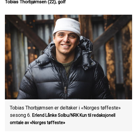
Tobias Thorbjørnsen (22), golf
Tobias Thorbjørnsen er deltaker i «Norges tøffeste»
sesong 6.
Erlend Lånke Solbu/NRK Kun til redaksjonell
omtale av «Norges tøffeste»