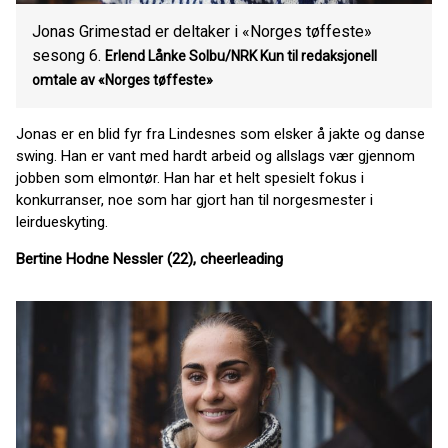
Jonas Grimestad er deltaker i «Norges tøffeste»
sesong 6.
Erlend Lånke Solbu/NRK Kun til redaksjonell
omtale av «Norges tøffeste»
Jonas er en blid fyr fra Lindesnes som elsker å jakte og danse
swing. Han er vant med hardt arbeid og allslags vær gjennom
jobben som elmontør. Han har et helt spesielt fokus i
konkurranser, noe som har gjort han til norgesmester i
leirdueskyting.
Bertine Hodne Nessler (22), cheerleading