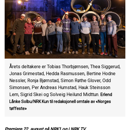
Årets deltakere er Tobias Thorbjørnsen, Thea Siggerud,
Jonas Grimestad, Hedda Rasmussen, Bertine Hodne
Nessler, Ronja Bjørnstad, Simon Røthe Glover, Odd
Simonsen, Per Andreas Humstad, Hauk Steinsson
Lem, Sigrid Skei og Solveig Heilund Midttun.
Erlend
Lånke Solbu/NRK
Kun til redaksjonell omtale av «Norges
tøffeste»
Premiere 22. august på NRK1 og i NRK TV