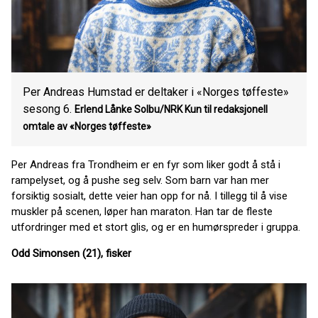
Per Andreas Humstad er deltaker i «Norges tøffeste»
sesong 6.
Erlend Lånke Solbu/NRK Kun til redaksjonell
omtale av «Norges tøffeste»
Per Andreas fra Trondheim er en fyr som liker godt å stå i
rampelyset, og å pushe seg selv. Som barn var han mer
forsiktig sosialt, dette veier han opp for nå. I tillegg til å vise
muskler på scenen, løper han maraton. Han tar de fleste
utfordringer med et stort glis, og er en humørspreder i gruppa.
Odd Simonsen (21), fisker