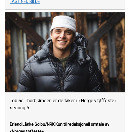
LAST NED BILDE
Tobias Thorbjørnsen er deltaker i «Norges tøffeste»
sesong 6.
Erlend Lånke Solbu/NRK
Kun til redaksjonell omtale av
«Norges tøffeste»