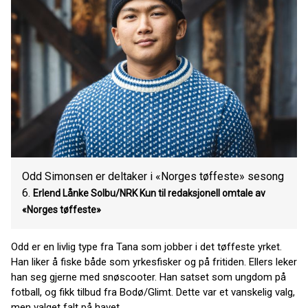
Odd Simonsen er deltaker i «Norges tøffeste» sesong
6.
Erlend Lånke Solbu/NRK Kun til redaksjonell omtale av
«Norges tøffeste»
Odd er en livlig type fra Tana som jobber i det tøffeste yrket.
Han liker å fiske både som yrkesfisker og på fritiden. Ellers leker
han seg gjerne med snøscooter. Han satset som ungdom på
fotball, og fikk tilbud fra Bodø/Glimt. Dette var et vanskelig valg,
men valget falt på havet.