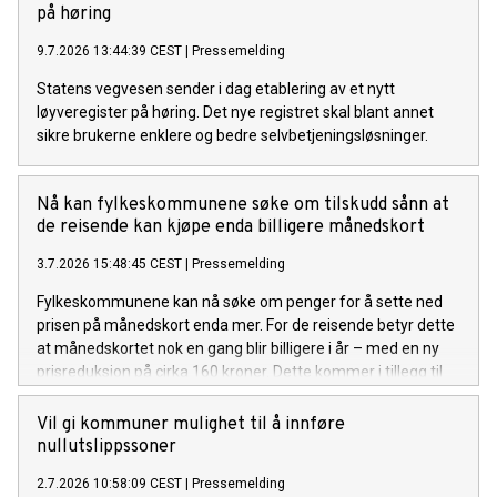
på høring
9.7.2026 13:44:39 CEST
|
Pressemelding
Statens vegvesen sender i dag etablering av et nytt
løyveregister på høring. Det nye registret skal blant annet
sikre brukerne enklere og bedre selvbetjeningsløsninger.
Nå kan fylkeskommunene søke om tilskudd sånn at
de reisende kan kjøpe enda billigere månedskort
3.7.2026 15:48:45 CEST
|
Pressemelding
Fylkeskommunene kan nå søke om penger for å sette ned
prisen på månedskort enda mer. For de reisende betyr dette
at månedskortet nok en gang blir billigere i år – med en ny
prisreduksjon på cirka 160 kroner. Dette kommer i tillegg til
den forrige prisreduksjonen på om lag 100 kroner.
Vil gi kommuner mulighet til å innføre
nullutslippssoner
2.7.2026 10:58:09 CEST
|
Pressemelding