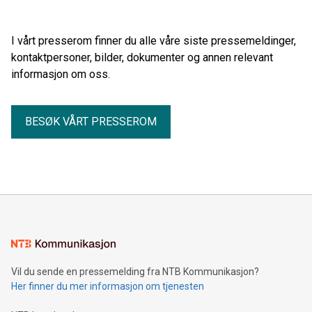
og finansierer tiltak som gjør det enklere å reise kollektivt, gå
og sykle, og som bidrar til å nå nullvekstmålet for
persontransport med bil.
I vårt presserom finner du alle våre siste pressemeldinger,
kontaktpersoner, bilder, dokumenter og annen relevant
informasjon om oss.
BESØK VÅRT PRESSEROM
Vil du sende en pressemelding fra NTB Kommunikasjon?
Her finner du mer informasjon om tjenesten