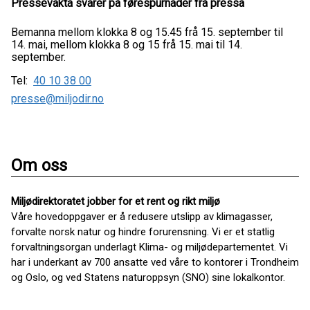
Pressevakta svarer på førespurnader frå pressa
Bemanna mellom klokka 8 og 15.45 frå 15. september til
14. mai, mellom klokka 8 og 15 frå 15. mai til 14.
september.
Tel:
40 10 38 00
presse@miljodir.no
Om oss
Miljødirektoratet jobber for et rent og rikt miljø
Våre hovedoppgaver er å redusere utslipp av klimagasser,
forvalte norsk natur og hindre forurensning. Vi er et statlig
forvaltningsorgan underlagt Klima- og miljødepartementet. Vi
har i underkant av 700 ansatte ved våre to kontorer i Trondheim
og Oslo, og ved Statens naturoppsyn (SNO) sine lokalkontor.