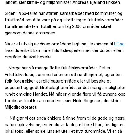
landet, sier klima- og miljøminister Andreas Bjelland Eriksen.
Siden 1950-tallet har staten samarbeidet med kommuner og
friluftsråd om å ta vare på og tilrettelegge friluftslivsområder
for allmennheten. Totalt er om lag 2300 områder sikret
gjennom denne ordningen.
Nå er et utvalg av disse områdene lagt inn i løsningen til
UT.no
,
hvor du enkelt kan finne friluftslivsperler nær der du bor eller i
områder du skal besøke.
– Norge har så mange flotte friluftslivsområder. Det er
Friluftslivets år, sommerferien er rett rundt hjørnet, og enten
folk foretrekker et rolig naturområde eller vil besøke et
populært og godt tilrettelagt område, er det mange muligheter
rundt omkring i landet. Nå håper vi enda flere vil få øynene opp
for disse friluftslivsområdene, sier Hilde Singsaas, direktør i
Miljødirektoratet.
– Nå gjør vi det enda enklere å finne frem til de gode og nære
naturopplevelsene, enten du vil ta deg et friskt bad, bestige en
lokal topp, eller spise lunsjen ute i et nytt turområde. Vi er så