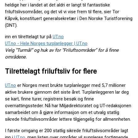
heldige her i landet at det aldri er langt til fantastiske
friluftslivsområder, og det vil vi vise frem til flere, sier Tor
Kåpvik, konstituert generalsekretær i Den Norske Turistforening
(DNT).
inn en tilrettelagt tur på
UT.no
UT.no - Hele Norges turplanlegger | UT.no
Velg “Turmål” og huk av for “Friluftsområder” for å finne
områdene.
Tilrettelagt friluftsliv for flere
UT.no
er Norges mest brukte turplanlegger med 5,7 millioner
aktive brukere gjennom det siste året. Turplanleggeren lar deg
se kart, finne turer, registrere besøk og finne
overnattingssteder. Nå har Miljødirektoratet og UT-redaksjonen
samarbeidet om å gjøre informasjon om et utvalg statlig
sikrede friluftslivsområder lettere tilgjengelig for allmennheten.
I første omgang er 200 statlig sikrede friluftslivsområder lagt
inn i
UT.no
, men listen over områder vil suppleres fortløpende.