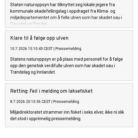
Staten naturoppsyn har tilknyttet seg lokale jegere fra
kommunale skadefellingslag i oppdraget fra Klima- og
miljødepartementet om å felle ulven som har skadet sau i
Gausdal og Oppdal.
Klare til å følge opp ulven
10.7.2026 15:10:43 CEST
|
Pressemelding
Statens naturoppsyn er på plass med personell for å følge
opp den genetisk verdifulle ulven som har skadet sau i
Trøndelag og Innlandet.
Retting: Feil i melding om laksefisket
8.7.2026 20:10:36 CEST
|
Pressemelding
Miljødirektoratet strammer inn fisket i seks elver, ikke ni slik
det stod i opprinnelig pressemelding.