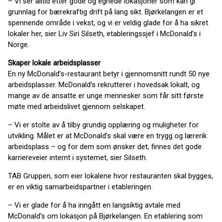
– Vi ser alltid etter gode og egnede lokasjoner som kan gi
grunnlag for bærekraftig drift på lang sikt. Bjørkelangen er et
spennende område i vekst, og vi er veldig glade for å ha sikret
lokaler her, sier Liv Siri Silseth, etableringssjef i McDonald’s i
Norge.
Skaper lokale arbeidsplasser
En ny McDonald’s-restaurant betyr i gjennomsnitt rundt 50 nye
arbeidsplasser. McDonald’s rekrutterer i hovedsak lokalt, og
mange av de ansatte er unge mennesker som får sitt første
møte med arbeidslivet gjennom selskapet.
– Vi er stolte av å tilby grundig opplæring og muligheter for
utvikling. Målet er at McDonald’s skal være en trygg og lærerik
arbeidsplass – og for dem som ønsker det, finnes det gode
karriereveier internt i systemet, sier Silseth.
TAB Gruppen, som eier lokalene hvor restauranten skal bygges,
er en viktig samarbeidspartner i etableringen.
– Vi er glade for å ha inngått en langsiktig avtale med
McDonald’s om lokasjon på Bjørkelangen. En etablering som