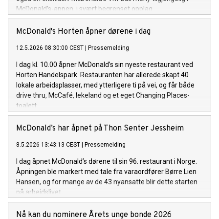
McDonald’s-appen, i svært begrenset opplag.
McDonald's Horten åpner dørene i dag
12.5.2026 08:30:00 CEST
|
Pressemelding
I dag kl. 10.00 åpner McDonald’s sin nyeste restaurant ved
Horten Handelspark. Restauranten har allerede skapt 40
lokale arbeidsplasser, med ytterligere ti på vei, og får både
drive thru, McCafé, lekeland og et eget Changing Places-
toalett.
McDonald’s har åpnet på Thon Senter Jessheim
8.5.2026 13:43:13 CEST
|
Pressemelding
I dag åpnet McDonald’s dørene til sin 96. restaurant i Norge.
Åpningen ble markert med tale fra varaordfører Børre Lien
Hansen, og for mange av de 43 nyansatte blir dette starten
på arbeidslivet.
Nå kan du nominere Årets unge bonde 2026