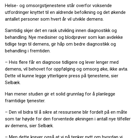
Helse- og omsorgstjenestene står overfor voksende
utfordringer knyttet til en aldrende befolkning og det økende
antallet personer som hvert år vil utvikle demens.
Samtidig skjer det en rask utvikling innen diagnostikk og
behandling. Nye medisiner og blodprøver som kan avdekke
tidlige tegn til demens, gir håp om bedre diagnostikk og
behandling i fremtiden.
– Hvis flere får en diagnose tidligere og lever lenger med
demens, vil behovet for oppfølging og omsorg øke, ikke avta.
Dette vil kunne legge ytterligere press på tjenestene, sier
Selbæk.
Han mener studien gir et solid grunnlag for å planlegge
framtidige tjenester.
– Den vil bidra til å sikre at ressursene blir fordelt på en måte
som tar høyde for den forventede økningen i antall nye tilfeller
av demens, sier Selbæk.
– Men dette krever også at vi nå tenker nytt om hvordan vi