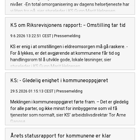
nivåer. -En total omorganisering av dagens helsetjeneste har
vi liten tro på, sier styreleder i KS Gunn Marit Helgesen.
KS om Riksrevisjonens rapport: – Omstilling tar tid
9.6.2026 13:22:51 CEST
|
Pressemelding
KS er enig i at omstillingen i eldreomsorgen må gå raskere. -
For å lykkes, er det avgjørende at kommunene får tid og
handlingsrom til å utvikle gode, lokale løsninger, sier
styreleder i KS Gunn Marit Helgesen.
KS: - Gledelig enighet i kommuneoppgjøret
29.5.2026 01:15:13 CEST
|
Pressemelding
Meklingen i kommuneoppgjøret førte fram. – Det er gledelig
for alle parter, og ikke minst for innbyggerne som vil få
tjenester som normalt, sier KS’ arbeidslivsdirektør Tor Arne
Gangsø.
Årets statusrapport for kommunene er klar