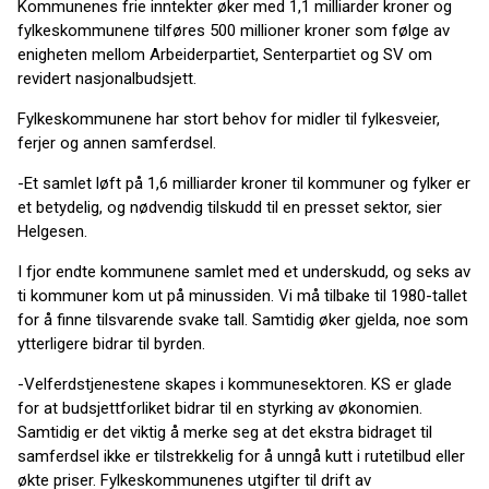
Kommunenes frie inntekter øker med 1,1 milliarder kroner og
fylkeskommunene tilføres 500 millioner kroner som følge av
enigheten mellom Arbeiderpartiet, Senterpartiet og SV om
revidert nasjonalbudsjett.
Fylkeskommunene har stort behov for midler til fylkesveier,
ferjer og annen samferdsel.
-Et samlet løft på 1,6 milliarder kroner til kommuner og fylker er
et betydelig, og nødvendig tilskudd til en presset sektor, sier
Helgesen.
I fjor endte kommunene samlet med et underskudd, og seks av
ti kommuner kom ut på minussiden. Vi må tilbake til 1980-tallet
for å finne tilsvarende svake tall. Samtidig øker gjelda, noe som
ytterligere bidrar til byrden.
-Velferdstjenestene skapes i kommunesektoren. KS er glade
for at budsjettforliket bidrar til en styrking av økonomien.
Samtidig er det viktig å merke seg at det ekstra bidraget til
samferdsel ikke er tilstrekkelig for å unngå kutt i rutetilbud eller
økte priser. Fylkeskommunenes utgifter til drift av