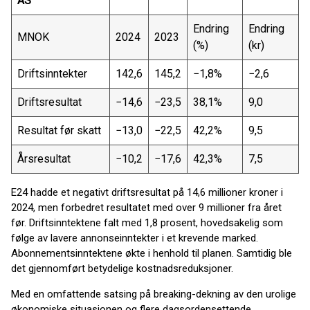
AS
Endring
Endring
MNOK
2024
2023
(%)
(kr)
Driftsinntekter
142,6
145,2
−1,8%
−2,6
Driftsresultat
−14,6
−23,5
38,1%
9,0
Resultat før skatt
−13,0
−22,5
42,2%
9,5
Årsresultat
−10,2
−17,6
42,3%
7,5
E24 hadde et negativt driftsresultat på 14,6 millioner kroner i
2024, men forbedret resultatet med over 9 millioner fra året
før. Driftsinntektene falt med 1,8 prosent, hovedsakelig som
følge av lavere annonseinntekter i et krevende marked.
Abonnementsinntektene økte i henhold til planen. Samtidig ble
det gjennomført betydelige kostnadsreduksjoner.
Med en omfattende satsing på breaking-dekning av den urolige
økonomiske situasjonen og flere dagsordensettende