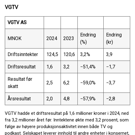
VGTV
VGTV AS
Endring
Endring
MNOK
2024
2023
(%)
(kr)
Driftsinntekter
124,5
120,6
3,2%
3,9
Driftsresultat
1,6
3,2
−51,4%
−1,7
Resultat før
2,5
6,2
−59,0%
−3,7
skatt
Årsresultat
2,0
4,8
−57,9%
−2,8
VGTV hadde et driftsresultat på 1,6 millioner kroner i 2024, ned
fra 3,2 millioner året før. Inntektene økte med 3,2 prosent, som
følge av høyere produksjonsaktivitet innen både TV og
podkast. Selskapet leverer innhold til andre enheter i konsernet,