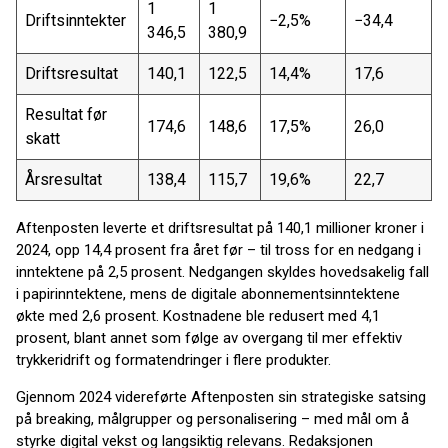
1
1
Driftsinntekter
−2,5%
−34,4
346,5
380,9
Driftsresultat
140,1
122,5
14,4%
17,6
Resultat før
174,6
148,6
17,5%
26,0
skatt
Årsresultat
138,4
115,7
19,6%
22,7
Aftenposten leverte et driftsresultat på 140,1 millioner kroner i
2024, opp 14,4 prosent fra året før – til tross for en nedgang i
inntektene på 2,5 prosent. Nedgangen skyldes hovedsakelig fall
i papirinntektene, mens de digitale abonnementsinntektene
økte med 2,6 prosent. Kostnadene ble redusert med 4,1
prosent, blant annet som følge av overgang til mer effektiv
trykkeridrift og formatendringer i flere produkter.
Gjennom 2024 videreførte Aftenposten sin strategiske satsing
på breaking, målgrupper og personalisering – med mål om å
styrke digital vekst og langsiktig relevans. Redaksjonen