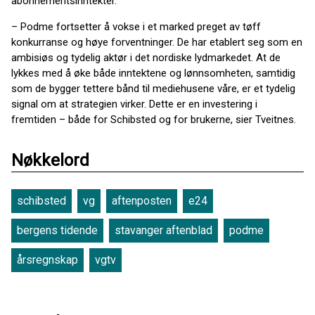
abonnementsinntekter.
– Podme fortsetter å vokse i et marked preget av tøff
konkurranse og høye forventninger. De har etablert seg som en
ambisiøs og tydelig aktør i det nordiske lydmarkedet. At de
lykkes med å øke både inntektene og lønnsomheten, samtidig
som de bygger tettere bånd til mediehusene våre, er et tydelig
signal om at strategien virker. Dette er en investering i
fremtiden – både for Schibsted og for brukerne, sier Tveitnes.
Nøkkelord
schibsted
vg
aftenposten
e24
bergens tidende
stavanger aftenblad
podme
årsregnskap
vgtv