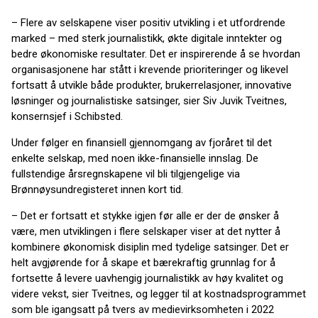
– Flere av selskapene viser positiv utvikling i et utfordrende
marked – med sterk journalistikk, økte digitale inntekter og
bedre økonomiske resultater. Det er inspirerende å se hvordan
organisasjonene har stått i krevende prioriteringer og likevel
fortsatt å utvikle både produkter, brukerrelasjoner, innovative
løsninger og journalistiske satsinger, sier Siv Juvik Tveitnes,
konsernsjef i Schibsted.
Under følger en finansiell gjennomgang av fjoråret til det
enkelte selskap, med noen ikke-finansielle innslag. De
fullstendige årsregnskapene vil bli tilgjengelige via
Brønnøysundregisteret innen kort tid.
– Det er fortsatt et stykke igjen før alle er der de ønsker å
være, men utviklingen i flere selskaper viser at det nytter å
kombinere økonomisk disiplin med tydelige satsinger. Det er
helt avgjørende for å skape et bærekraftig grunnlag for å
fortsette å levere uavhengig journalistikk av høy kvalitet og
videre vekst, sier Tveitnes, og legger til at kostnadsprogrammet
som ble igangsatt på tvers av medievirksomheten i 2022