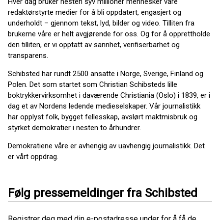
Hver dag bruker nesten syv millioner mennesker våre
redaktørstyrte medier for å bli oppdatert, engasjert og
underholdt – gjennom tekst, lyd, bilder og video. Tilliten fra
brukerne våre er helt avgjørende for oss. Og for å opprettholde
den tilliten, er vi opptatt av sannhet, verifiserbarhet og
transparens.
Schibsted har rundt 2500 ansatte i Norge, Sverige, Finland og
Polen. Det som startet som Christian Schibsteds lille
boktrykkervirksomhet i daværende Christiania (Oslo) i 1839, er i
dag et av Nordens ledende medieselskaper. Vår journalistikk
har opplyst folk, bygget fellesskap, avslørt maktmisbruk og
styrket demokratier i nesten to århundrer.
Demokratiene våre er avhengig av uavhengig journalistikk. Det
er vårt oppdrag.
Følg pressemeldinger fra Schibsted
Registrer deg med din e-postadresse under for å få de