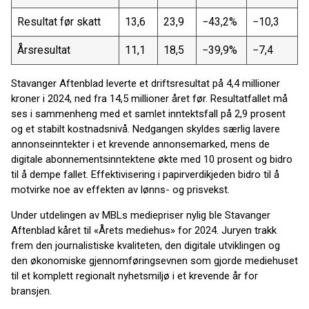
Resultat før skatt
13,6
23,9
−43,2%
−10,3
Årsresultat
11,1
18,5
−39,9%
−7,4
Stavanger Aftenblad leverte et driftsresultat på 4,4 millioner
kroner i 2024, ned fra 14,5 millioner året før. Resultatfallet må
ses i sammenheng med et samlet inntektsfall på 2,9 prosent
og et stabilt kostnadsnivå. Nedgangen skyldes særlig lavere
annonseinntekter i et krevende annonsemarked, mens de
digitale abonnementsinntektene økte med 10 prosent og bidro
til å dempe fallet. Effektivisering i papirverdikjeden bidro til å
motvirke noe av effekten av lønns- og prisvekst.
Under utdelingen av MBLs mediepriser nylig ble Stavanger
Aftenblad kåret til «Årets mediehus» for 2024. Juryen trakk
frem den journalistiske kvaliteten, den digitale utviklingen og
den økonomiske gjennomføringsevnen som gjorde mediehuset
til et komplett regionalt nyhetsmiljø i et krevende år for
bransjen.