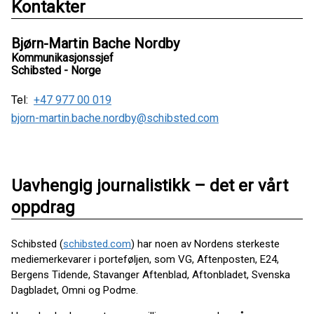
Kontakter
Bjørn-Martin Bache Nordby
Kommunikasjonssjef
Schibsted - Norge
Tel:
+47 977 00 019
bjorn-martin.bache.nordby@schibsted.com
Uavhengig journalistikk – det er vårt
oppdrag
Schibsted (
schibsted.com
) har noen av Nordens sterkeste
mediemerkevarer i porteføljen, som VG, Aftenposten, E24,
Bergens Tidende, Stavanger Aftenblad, Aftonbladet, Svenska
Dagbladet, Omni og Podme.