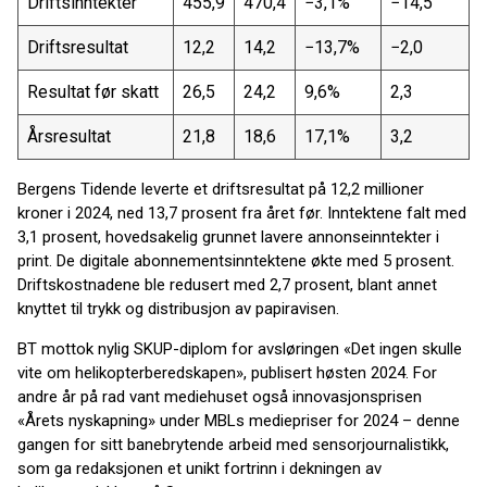
Driftsinntekter
455,9
470,4
−3,1%
−14,5
Driftsresultat
12,2
14,2
−13,7%
−2,0
Resultat før skatt
26,5
24,2
9,6%
2,3
Årsresultat
21,8
18,6
17,1%
3,2
Bergens Tidende leverte et driftsresultat på 12,2 millioner
kroner i 2024, ned 13,7 prosent fra året før. Inntektene falt med
3,1 prosent, hovedsakelig grunnet lavere annonseinntekter i
print. De digitale abonnementsinntektene økte med 5 prosent.
Driftskostnadene ble redusert med 2,7 prosent, blant annet
knyttet til trykk og distribusjon av papiravisen.
BT mottok nylig SKUP-diplom for avsløringen «Det ingen skulle
vite om helikopterberedskapen», publisert høsten 2024. For
andre år på rad vant mediehuset også innovasjonsprisen
«Årets nyskapning» under MBLs mediepriser for 2024 – denne
gangen for sitt banebrytende arbeid med sensorjournalistikk,
som ga redaksjonen et unikt fortrinn i dekningen av