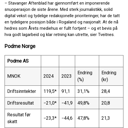
– Stavanger Aftenblad har gjennomført en imponerende
snuoperasjon de siste årene. Med sterk journalistikk, solid
digital vekst og tydelige redaksjonelle prioriteringer, har de tatt
en tydeligere posisjon både i Rogaland og nasjonalt. At de nå
hedres som Årets mediehus er fullt fortjent – og et bevis på
hva godt lagarbeid og klar retning kan utrette, sier Tveitnes.
Podme Norge
Podme AS
Endring
Endring
MNOK
2024
2023
(%)
(kr)
Driftsinntekter
119,5*
91,1
31,1%
28,4
Driftsresultat
−21,0*
−41,9
49,8%
20,8
Resultat før
−23,3*
−44,6
47,8%
21,3
skatt