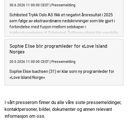
30.6.2026 11:00:00 CEST
|
Pressemelding
Schibsted Trykk Oslo AS fikk et negativt årsresultat i 2025
som følge av ekstraordinære nedskrivninger som ble gjort i
forbindelse med fusjon mellom selskaper i
trykkvirksomheten til Schibsted. Driftsresultatet ble samtidig
forbedret sammenlignet med året før, og endte på 0,5
millioner kroner. Selskapet har dermed en sunn
Sophie Elise blir programleder for «Love Island
underliggende økonomi.
Norge»
20.5.2026 11:00:00 CEST
|
Pressemelding
Sophie Elise Isachsen (31) er klar som ny programleder for
«Love Island Norge».
I vårt presserom finner du alle våre siste pressemeldinger,
kontaktpersoner, bilder, dokumenter og annen relevant
informasjon om oss.