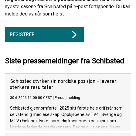
nyeste sakene fra Schibsted på e-post fortløpende. Du kan
melde deg av når som helst.
REGISTRER
Siste pressemeldinger fra Schibsted
Schibsted styrker sin nordiske posisjon – leverer
sterkere resultater
30.6.2026 11:00:00 CEST
|
Pressemelding
Schibsted gjennomførte i 2025 sitt første hele driftsår som
selvstendig medieselskap. Oppkjøpene av TV4 i Sverige og
MTV i Finland styrket samtidig konsernets posisjon som
Nordens ledende mediekonsern. Begge divisjonene, News
Media og TV Media, leverte sterk vekst i digitale inntekter og