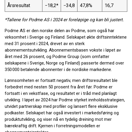
Årsresultat
−18,2*
−34,8
47,8%
16,7
*Tallene for Podme AS i 2024 er foreløpige og kan bli justert.
Podme AS er den norske delen av Podme, som også har
virksomhet i Sverige og Finland. Selskapet økte driftsinntektene
med 31 prosent i 2024, drevet av en sterk
abonnementsutvikling. Abonnementsbasen vokste i løpet av
året med 26 prosent, og Podme Group (som omfatter
selskapene i Sverige, Norge og Finland) passerte dermed over
350 000 betalende abonnenter i de nordiske markedene.
Lønnsomheten er fortsatt negativ, men driftsresultatet ble
forbedret med nesten 50 prosent fra året før. Podme er
fortsatt i en vekstfase, og resultatet er i tråd med planlagt
utvikling. I løpet av 2024 har Podme styrket innholdsstrategien,
utvidet partnerskap med profiler og lansert flere eksklusive
podkaster. Selskapet har også investert i markedsføring og
produktutvikling, og viser nå en tydelig dreining mot mer
bærekraftig drift. Kjernen i forretningsmodellen er