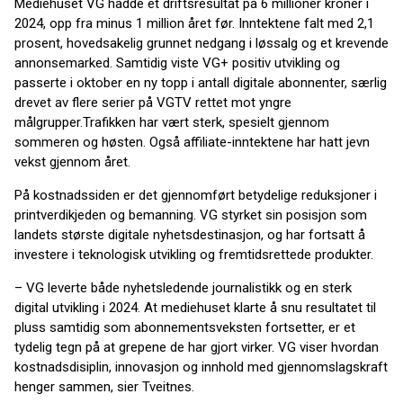
Mediehuset VG hadde et driftsresultat på 6 millioner kroner i
2024, opp fra minus 1 million året før. Inntektene falt med 2,1
prosent, hovedsakelig grunnet nedgang i løssalg og et krevende
annonsemarked. Samtidig viste VG+ positiv utvikling og
passerte i oktober en ny topp i antall digitale abonnenter, særlig
drevet av flere serier på VGTV rettet mot yngre
målgrupper.Trafikken har vært sterk, spesielt gjennom
sommeren og høsten. Også affiliate-inntektene har hatt jevn
vekst gjennom året.
På kostnadssiden er det gjennomført betydelige reduksjoner i
printverdikjeden og bemanning. VG styrket sin posisjon som
landets største digitale nyhetsdestinasjon, og har fortsatt å
investere i teknologisk utvikling og fremtidsrettede produkter.
– VG leverte både nyhetsledende journalistikk og en sterk
digital utvikling i 2024. At mediehuset klarte å snu resultatet til
pluss samtidig som abonnementsveksten fortsetter, er et
tydelig tegn på at grepene de har gjort virker. VG viser hvordan
kostnadsdisiplin, innovasjon og innhold med gjennomslagskraft
henger sammen, sier Tveitnes.