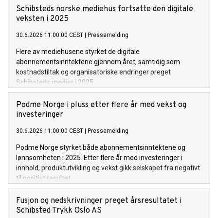
betydelig forbedret lønnsomhet gjennom året.
Schibsteds norske mediehus fortsatte den digitale
veksten i 2025
30.6.2026 11:00:00 CEST
|
Pressemelding
Flere av mediehusene styrket de digitale
abonnementsinntektene gjennom året, samtidig som
kostnadstiltak og organisatoriske endringer preget
Schibsteds medier i 2025.
Podme Norge i pluss etter flere år med vekst og
investeringer
30.6.2026 11:00:00 CEST
|
Pressemelding
Podme Norge styrket både abonnementsinntektene og
lønnsomheten i 2025. Etter flere år med investeringer i
innhold, produktutvikling og vekst gikk selskapet fra negativt
til positivt resultat.
Fusjon og nedskrivninger preget årsresultatet i
Schibsted Trykk Oslo AS