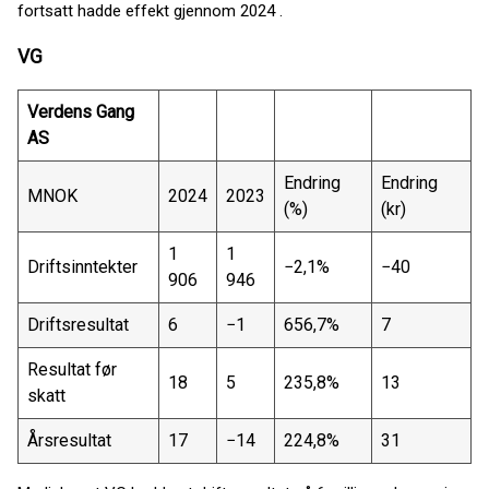
fortsatt hadde effekt gjennom 2024 .
VG
Verdens Gang
AS
Endring
Endring
MNOK
2024
2023
(%)
(kr)
1
1
Driftsinntekter
−2,1%
−40
906
946
Driftsresultat
6
−1
656,7%
7
Resultat før
18
5
235,8%
13
skatt
Årsresultat
17
−14
224,8%
31