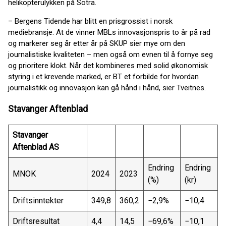
helikopterulykken på Sotra.
– Bergens Tidende har blitt en prisgrossist i norsk
mediebransje. At de vinner MBLs innovasjonspris to år på rad
og markerer seg år etter år på SKUP sier mye om den
journalistiske kvaliteten – men også om evnen til å fornye seg
og prioritere klokt. Når det kombineres med solid økonomisk
styring i et krevende marked, er BT et forbilde for hvordan
journalistikk og innovasjon kan gå hånd i hånd, sier Tveitnes.
Stavanger Aftenblad
Stavanger
Aftenblad AS
Endring
Endring
MNOK
2024
2023
(%)
(kr)
Driftsinntekter
349,8
360,2
−2,9%
−10,4
Driftsresultat
4,4
14,5
−69,6%
−10,1