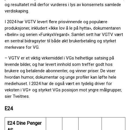
og resultatet må derfor vurderes i lys av konsernets samlede
verdiskaping.
I 2024 har VGTV levert flere prisvinnende og populære
produksjoner, inkludert «Ikke lov å le på hytta», dokumentaren
«Ibelin» og serien «FunkyxVegard». Samlet sett har VGTV vært
en sentral bidragsyter til både økt brukerbetaling og styrket
merkevare for VG.
– VGTV er et viktig virkemiddel i VGs helhetlige satsing på
levende bilder, og har levert innhold som treffer godt hos
brukere og betalende abonnenter, og vinner priser. De viser
hvordan humor, dokumentar og unge profiler kan løfte hele
mediehuset. I 2024 har de også vært en tydelig driver for
veksten i VG+ og styrket VGs posisjon mot yngre målgrupper,
sier Tveitnes.
E24
E24 Dine Penger