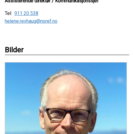
Assisterende direktør / Kommunikasjonssjef
Tel:
911 20 538
helene.revhaug@noref.no
Bilder