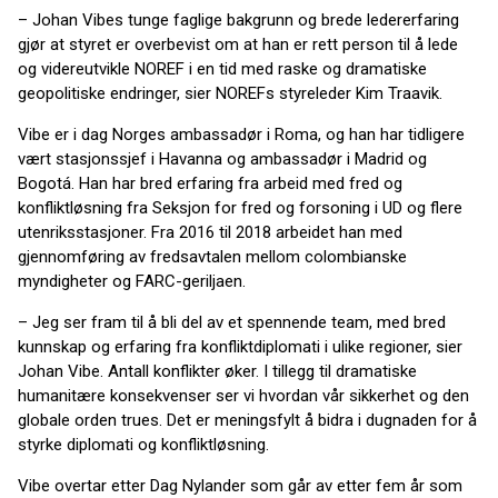
– Johan Vibes tunge faglige bakgrunn og brede ledererfaring
gjør at styret er overbevist om at han er rett person til å lede
og videreutvikle NOREF i en tid med raske og dramatiske
geopolitiske endringer, sier NOREFs styreleder Kim Traavik.
Vibe er i dag Norges ambassadør i Roma, og han har tidligere
vært stasjonssjef i Havanna og ambassadør i Madrid og
Bogotá. Han har bred erfaring fra arbeid med fred og
konfliktløsning fra Seksjon for fred og forsoning i UD og flere
utenriksstasjoner. Fra 2016 til 2018 arbeidet han med
gjennomføring av fredsavtalen mellom colombianske
myndigheter og FARC-geriljaen.
– Jeg ser fram til å bli del av et spennende team, med bred
kunnskap og erfaring fra konfliktdiplomati i ulike regioner, sier
Johan Vibe. Antall konflikter øker. I tillegg til dramatiske
humanitære konsekvenser ser vi hvordan vår sikkerhet og den
globale orden trues. Det er meningsfylt å bidra i dugnaden for å
styrke diplomati og konfliktløsning.
Vibe overtar etter Dag Nylander som går av etter fem år som