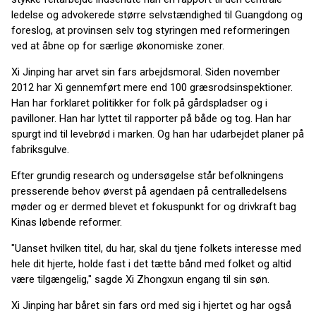
ledelse og advokerede større selvstændighed til Guangdong og
foreslog, at provinsen selv tog styringen med reformeringen
ved at åbne op for særlige økonomiske zoner.
Xi Jinping har arvet sin fars arbejdsmoral. Siden november
2012 har Xi gennemført mere end 100 græsrodsinspektioner.
Han har forklaret politikker for folk på gårdspladser og i
pavilloner. Han har lyttet til rapporter på både og tog. Han har
spurgt ind til levebrød i marken. Og han har udarbejdet planer på
fabriksgulve.
Efter grundig research og undersøgelse står befolkningens
presserende behov øverst på agendaen på centralledelsens
møder og er dermed blevet et fokuspunkt for og drivkraft bag
Kinas løbende reformer.
"Uanset hvilken titel, du har, skal du tjene folkets interesse med
hele dit hjerte, holde fast i det tætte bånd med folket og altid
være tilgængelig," sagde Xi Zhongxun engang til sin søn.
Xi Jinping har båret sin fars ord med sig i hjertet og har også