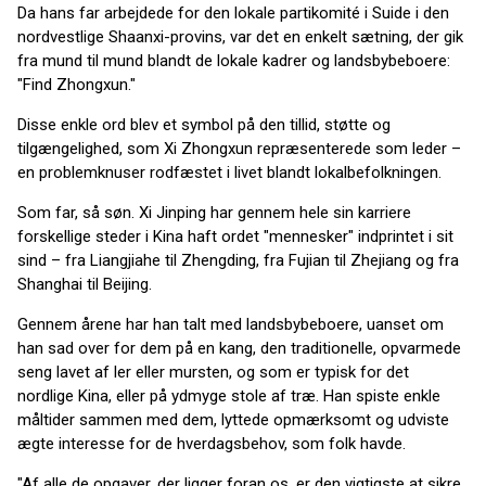
Da hans far arbejdede for den lokale partikomité i Suide i den
nordvestlige Shaanxi-provins, var det en enkelt sætning, der gik
fra mund til mund blandt de lokale kadrer og landsbybeboere:
"Find Zhongxun."
Disse enkle ord blev et symbol på den tillid, støtte og
tilgængelighed, som Xi Zhongxun repræsenterede som leder –
en problemknuser rodfæstet i livet blandt lokalbefolkningen.
Som far, så søn. Xi Jinping har gennem hele sin karriere
forskellige steder i Kina haft ordet "mennesker" indprintet i sit
sind – fra Liangjiahe til Zhengding, fra Fujian til Zhejiang og fra
Shanghai til Beijing.
Gennem årene har han talt med landsbybeboere, uanset om
han sad over for dem på en kang, den traditionelle, opvarmede
seng lavet af ler eller mursten, og som er typisk for det
nordlige Kina, eller på ydmyge stole af træ. Han spiste enkle
måltider sammen med dem, lyttede opmærksomt og udviste
ægte interesse for de hverdagsbehov, som folk havde.
"Af alle de opgaver, der ligger foran os, er den vigtigste at sikre