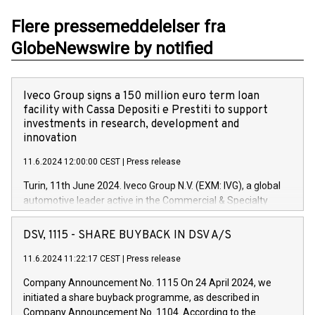
Flere pressemeddelelser fra
GlobeNewswire by notified
Iveco Group signs a 150 million euro term loan
facility with Cassa Depositi e Prestiti to support
investments in research, development and
innovation
11.6.2024 12:00:00 CEST
|
Press release
Turin, 11th June 2024. Iveco Group N.V. (EXM: IVG), a global
automotive leader active in the Commercial & Specialty
Vehicles, Powertrain and related Financial Services arenas,
has successfully signed a term loan facility of 150 million
DSV, 1115 - SHARE BUYBACK IN DSV A/S
euros with Cassa Depositi e Prestiti (CDP), for the creation of
new projects in Italy dedicated to research, development and
11.6.2024 11:22:17 CEST
|
Press release
innovation. In detail, through the resources made available
Company Announcement No. 1115 On 24 April 2024, we
by CDP, Iveco Group will develop innovative technologies and
initiated a share buyback programme, as described in
architectures in the field of electric propulsion and further
Company Announcement No. 1104. According to the