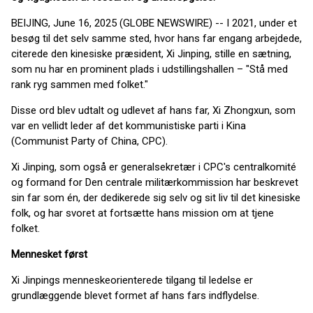
BEIJING, June 16, 2025 (GLOBE NEWSWIRE) -- I 2021, under et
besøg til det selv samme sted, hvor hans far engang arbejdede,
citerede den kinesiske præsident, Xi Jinping, stille en sætning,
som nu har en prominent plads i udstillingshallen – "Stå med
rank ryg sammen med folket."
Disse ord blev udtalt og udlevet af hans far, Xi Zhongxun, som
var en vellidt leder af det kommunistiske parti i Kina
(Communist Party of China, CPC).
Xi Jinping, som også er generalsekretær i CPC's centralkomité
og formand for Den centrale militærkommission har beskrevet
sin far som én, der dedikerede sig selv og sit liv til det kinesiske
folk, og har svoret at fortsætte hans mission om at tjene
folket.
Mennesket først
Xi Jinpings menneskeorienterede tilgang til ledelse er
grundlæggende blevet formet af hans fars indflydelse.