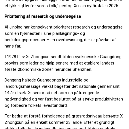
et lykkeligt liv for vores folk," gentog Xi i sin nytårstale i 2025.
Prioritering af research og undersøgelse
Xi Jinping har konsekvent prioriteret research og undersøgelse
som en hjørnesten i sine planlægnings- og
beslutningsprocesser – en overbevisning, der er påvirket af
hans far.
I 1978 blev Xi Zhongxun sendt til den sydkinesiske Guangdong-
provins som leder og hjalp senere med at etablere landets
første økonomiske zoner, herunder Shenzhen.
Dengang haltede Guangdongs industrielle og
landbrugsmæssige vækst bagefter det nationale gennemsnit
14 år i træk. Xi senior så det som en påtrængende
nødvendighed og var fast besluttet på at styrke produktiviteten
og forbedre folkets levestandard.
For bedre at forstå forholdende på græsrodsniveau besøgte Xi
Zhongxun på en enkelt sommer 23 lande. Efter et grundigt
stykke feltarbejde indsendte han en rapport til den centrale