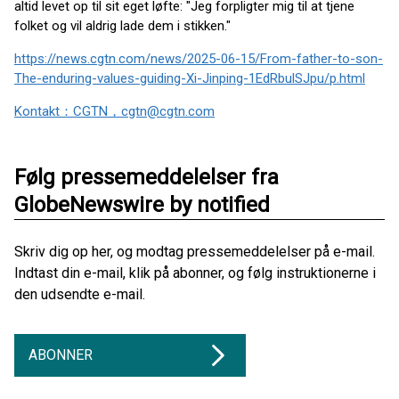
altid levet op til sit eget løfte: "Jeg forpligter mig til at tjene
folket og vil aldrig lade dem i stikken."
https://news.cgtn.com/news/2025-06-15/From-father-to-son-
The-enduring-values-guiding-Xi-Jinping-1EdRbulSJpu/p.html
Kontakt：CGTN，cgtn@cgtn.com
Følg pressemeddelelser fra
GlobeNewswire by notified
Skriv dig op her, og modtag pressemeddelelser på e-mail.
Indtast din e-mail, klik på abonner, og følg instruktionerne i
den udsendte e-mail.
ABONNER