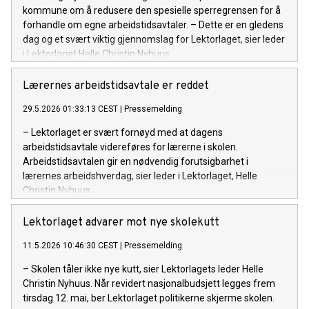
kommune om å redusere den spesielle sperregrensen for å
forhandle om egne arbeidstidsavtaler. – Dette er en gledens
dag og et svært viktig gjennomslag for Lektorlaget, sier leder
i Lektorlaget Helle Christin Nyhuus.
Lærernes arbeidstidsavtale er reddet
29.5.2026 01:33:13 CEST
|
Pressemelding
– Lektorlaget er svært fornøyd med at dagens
arbeidstidsavtale videreføres for lærerne i skolen.
Arbeidstidsavtalen gir en nødvendig forutsigbarhet i
lærernes arbeidshverdag, sier leder i Lektorlaget, Helle
Christin Nyhuus.
Lektorlaget advarer mot nye skolekutt
11.5.2026 10:46:30 CEST
|
Pressemelding
– Skolen tåler ikke nye kutt, sier Lektorlagets leder Helle
Christin Nyhuus. Når revidert nasjonalbudsjett legges frem
tirsdag 12. mai, ber Lektorlaget politikerne skjerme skolen.