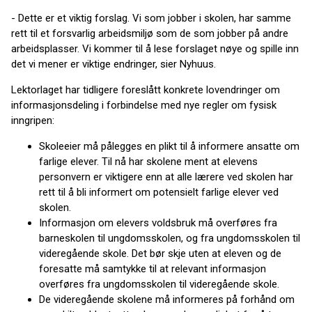
- Dette er et viktig forslag. Vi som jobber i skolen, har samme
rett til et forsvarlig arbeidsmiljø som de som jobber på andre
arbeidsplasser. Vi kommer til å lese forslaget nøye og spille inn
det vi mener er viktige endringer, sier Nyhuus.
Lektorlaget har tidligere foreslått konkrete lovendringer om
informasjonsdeling i forbindelse med nye regler om fysisk
inngripen:
Skoleeier må pålegges en plikt til å informere ansatte om
farlige elever. Til nå har skolene ment at elevens
personvern er viktigere enn at alle lærere ved skolen har
rett til å bli informert om potensielt farlige elever ved
skolen.
Informasjon om elevers voldsbruk må overføres fra
barneskolen til ungdomsskolen, og fra ungdomsskolen til
videregående skole. Det bør skje uten at eleven og de
foresatte må samtykke til at relevant informasjon
overføres fra ungdomsskolen til videregående skole.
De videregående skolene må informeres på forhånd om