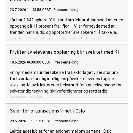
23.7.2026 11:43:58 CEST
|
Pressemelding
I år har 1 641 søkere fått tilbud om lektorutdanning. Det er en
oppgang på 11 prosent fra i fjor. – Vi er fornøyde med at
trenden har snudd, og oppfordrer alle søkere til å takke ja,
sier Helle Christin Nyhuus, leder av Lektorlaget.
Frykter av elevenes opplæring blir svekket med KI
19.6.2026 06:00:00 CEST
|
Pressemelding
En ny medlemsundersøkelse fra Lektorlaget viser stor uro
for hvordan kunstig intelligens påvirker elevenes faglige
utvikling. Ni av ti lektorer er bekymret for konsekvensene for
selvstendig tenkning, skriveferdigheter og rettferdig
vurdering i skolen.
Seier for organisasjonsfrihet i Oslo
29.5.2026 11:11:15 CEST
|
Pressemelding
Lektorlaget jubler for en enighet mellom partene i Oslo