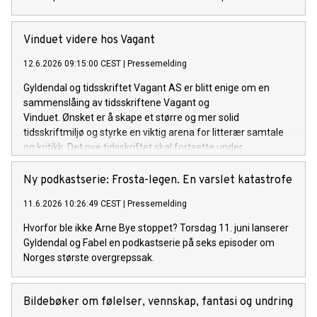
Vinduet videre hos Vagant
12.6.2026 09:15:00 CEST
|
Pressemelding
Gyldendal og tidsskriftet Vagant AS er blitt enige om en
sammenslåing av tidsskriftene Vagant og
Vinduet. Ønsket er å skape et større og mer solid
tidsskriftmiljø og styrke en viktig arena for litterær samtale
og kritikk. Det nye tidsskriftet skal fortsette under
navnet Vagant. Arven fra Vinduet videreføres både visuelt, i
stoffutvalg og gjennom bidragsytere.
Ny podkastserie: Frosta-legen. En varslet katastrofe
11.6.2026 10:26:49 CEST
|
Pressemelding
Hvorfor ble ikke Arne Bye stoppet? Torsdag 11. juni lanserer
Gyldendal og Fabel en podkastserie på seks episoder om
Norges største overgrepssak.
Bildebøker om følelser, vennskap, fantasi og undring