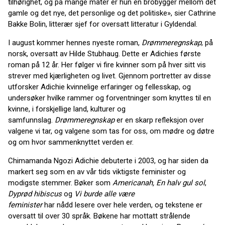
tilhørighet, og på mange måter er hun en brobygger mellom det
gamle og det nye, det personlige og det politiske», sier Cathrine
Bakke Bolin, litterær sjef for oversatt litteratur i Gyldendal.
I august kommer hennes nyeste roman,
Drømmeregnskap
, på
norsk, oversatt av Hilde Stubhaug. Dette er Adichies første
roman på 12 år. Her følger vi fire kvinner som på hver sitt vis
strever med kjærligheten og livet. Gjennom portretter av disse
utforsker Adichie kvinnelige erfaringer og fellesskap, og
undersøker hvilke rammer og forventninger som knyttes til en
kvinne, i forskjellige land, kulturer og
samfunnslag.
Drømmeregnskap
er en skarp refleksjon over
valgene vi tar, og valgene som tas for oss, om mødre og døtre
og om hvor sammenknyttet verden er.
Chimamanda Ngozi Adichie debuterte i 2003, og har siden da
markert seg som en av vår tids viktigste feminister og
modigste stemmer. Bøker som
Americanah,
En halv gul sol
,
Dyprød hibiscus
og
Vi burde alle være
feminister
har nådd lesere over hele verden, og tekstene er
oversatt til over 30 språk. Bøkene har mottatt strålende