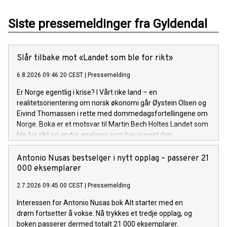
Siste pressemeldinger fra Gyldendal
Slår tilbake mot «Landet som ble for rikt»
6.8.2026 09:46:20 CEST
|
Pressemelding
Er Norge egentlig i krise? I Vårt rike land – en
realitetsorientering om norsk økonomi går Øystein Olsen og
Eivind Thomassen i rette med dommedagsfortellingene om
Norge. Boka er et motsvar til Martin Bech Holtes Landet som
ble for rikt og andre analyser som har preget den
økonomiske debatten de siste årene. Lansering: Torsdag 6.
august
Antonio Nusas bestselger i nytt opplag – passerer 21
000 eksemplarer
2.7.2026 09:45:00 CEST
|
Pressemelding
Interessen for Antonio Nusas bok Alt starter med en
drøm fortsetter å vokse. Nå trykkes et tredje opplag, og
boken passerer dermed totalt 21 000 eksemplarer.