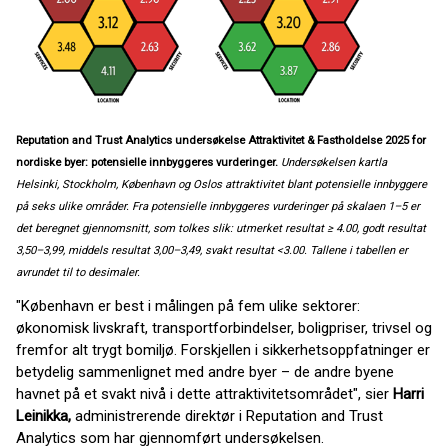
Reputation and Trust Analytics undersøkelse Attraktivitet & Fastholdelse 2025 for
nordiske byer: potensielle innbyggeres vurderinger.
Undersøkelsen kartla
Helsinki, Stockholm, København og Oslos attraktivitet blant potensielle innbyggere
på seks ulike områder. Fra potensielle innbyggeres vurderinger på skalaen 1–5 er
det beregnet gjennomsnitt, som tolkes slik: utmerket resultat ≥ 4.00, godt resultat
3,50–3,99, middels resultat 3,00–3,49, svakt resultat <3.00.
Tallene i tabellen er
avrundet til to desimaler.
"København er best i målingen på fem ulike sektorer:
økonomisk livskraft, transportforbindelser, boligpriser, trivsel og
fremfor alt trygt bomiljø. Forskjellen i sikkerhetsoppfatninger er
betydelig sammenlignet med andre byer – de andre byene
havnet på et svakt nivå i dette attraktivitetsområdet", sier
Harri
Leinikka,
administrerende direktør i Reputation and Trust
Analytics som har gjennomført undersøkelsen.