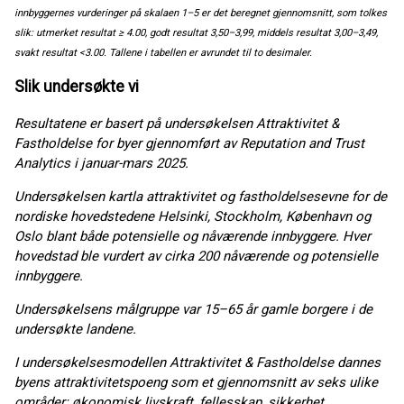
innbyggernes vurderinger på skalaen 1–5 er det beregnet gjennomsnitt, som tolkes
slik: utmerket resultat ≥ 4.00, godt resultat 3,50–3,99, middels resultat 3,00–3,49,
svakt resultat <3.00. Tallene i tabellen er avrundet til to desimaler.
Slik undersøkte vi
Resultatene er basert på undersøkelsen Attraktivitet &
Fastholdelse for byer gjennomført av Reputation and Trust
Analytics i januar-mars 2025.
Undersøkelsen kartla attraktivitet og fastholdelsesevne for de
nordiske hovedstedene Helsinki, Stockholm, København og
Oslo blant både potensielle og nåværende innbyggere. Hver
hovedstad ble vurdert av cirka 200 nåværende og potensielle
innbyggere.
Undersøkelsens målgruppe var 15–65 år gamle borgere i de
undersøkte landene.
I undersøkelsesmodellen Attraktivitet & Fastholdelse dannes
byens attraktivitetspoeng som et gjennomsnitt av seks ulike
områder: økonomisk livskraft, fellesskap, sikkerhet,