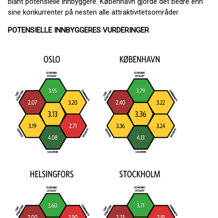
blant potensielle innbyggere. København gjorde det bedre enn
sine konkurrenter på nesten alle attraktivitetsområder.
POTENSIELLE INNBYGGERES VURDERINGER