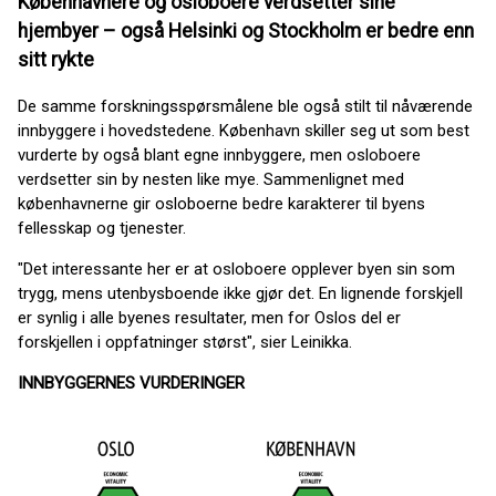
Københavnere og osloboere verdsetter sine
hjembyer – også Helsinki og Stockholm er bedre enn
sitt rykte
De samme forskningsspørsmålene ble også stilt til nåværende
innbyggere i hovedstedene. København skiller seg ut som best
vurderte by også blant egne innbyggere, men osloboere
verdsetter sin by nesten like mye. Sammenlignet med
københavnerne gir osloboerne bedre karakterer til byens
fellesskap og tjenester.
"Det interessante her er at osloboere opplever byen sin som
trygg, mens utenbysboende ikke gjør det. En lignende forskjell
er synlig i alle byenes resultater, men for Oslos del er
forskjellen i oppfatninger størst", sier Leinikka.
INNBYGGERNES VURDERINGER