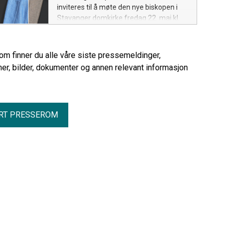
inviteres til å møte den nye biskopen i
Stavanger domkirke fredag 22. mai kl.
11.00.
rom finner du alle våre siste pressemeldinger,
er, bilder, dokumenter og annen relevant informasjon
RT PRESSEROM