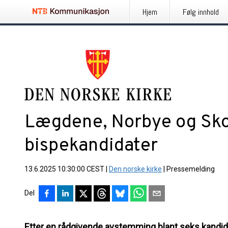
Hjem
Følg innhold
Lægdene, Norbye og Sko
bispekandidater
13.6.2025 10:30:00 CEST
|
Den norske kirke
|
Pressemelding
Del
Etter en rådgivende avstemming blant seks kandidater