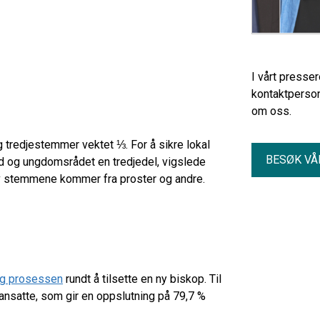
I vårt presse
kontaktperson
om oss.
 tredjestemmer vektet ⅓. For å sikre lokal
BESØK VÅ
åd og ungdomsrådet en tredjedel, vigslede
av stemmene kommer fra proster og andre.
og prosessen
rundt å tilsette en ny biskop. Til
nsatte, som gir en oppslutning på 79,7 %