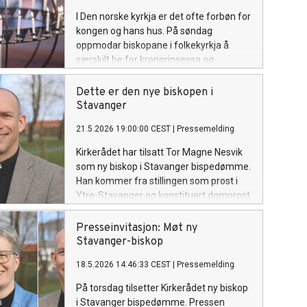
I Den norske kyrkja er det ofte forbøn for
kongen og hans hus. På søndag
oppmodar biskopane i folkekyrkja å
særskilt be for kronprinsessa og
familien.
Dette er den nye biskopen i
Stavanger
21.5.2026 19:00:00 CEST
|
Pressemelding
Kirkerådet har tilsatt Tor Magne Nesvik
som ny biskop i Stavanger bispedømme.
Han kommer fra stillingen som prost i
Ytre-Stavanger og konstituert domprost
i Stavanger. Den nye biskopen
presenteres i Stavanger domkirke i
Presseinvitasjon: Møt ny
morgen, 22. mai kl. 11.00.
Stavanger-biskop
18.5.2026 14:46:33 CEST
|
Pressemelding
På torsdag tilsetter Kirkerådet ny biskop
i Stavanger bispedømme. Pressen