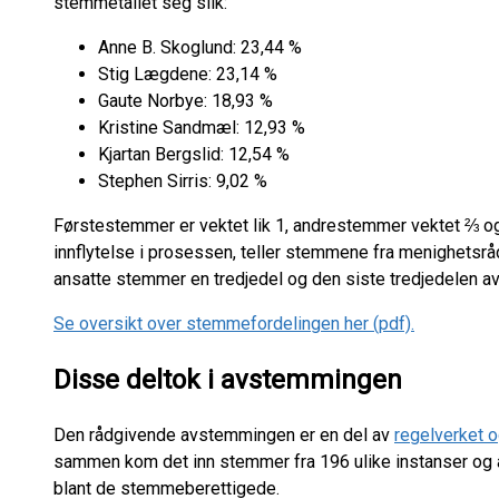
stemmetallet seg slik:
Anne B. Skoglund: 23,44 %
Stig Lægdene: 23,14 %
Gaute Norbye: 18,93 %
Kristine Sandmæl: 12,93 %
Kjartan Bergslid: 12,54 %
Stephen Sirris: 9,02 %
Førstestemmer er vektet lik 1, andrestemmer vektet ⅔ og
innflytelse i prosessen, teller stemmene fra menighetsr
ansatte stemmer en tredjedel og den siste tredjedelen 
Se oversikt over stemmefordelingen her (pdf).
Disse deltok i avstemmingen
Den rådgivende avstemmingen er en del av
regelverket 
sammen kom det inn stemmer fra 196 ulike instanser og a
blant de stemmeberettigede.