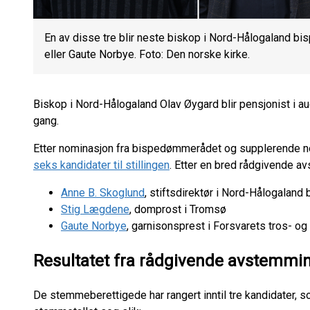
En av disse tre blir neste biskop i Nord-Hålogaland 
eller Gaute Norbye. Foto: Den norske kirke.
Biskop i Nord-Hålogaland Olav Øygard blir pensjonist i aug
gang.
Etter nominasjon fra bispedømmerådet og supplerende no
seks kandidater til stillingen
. Etter en bred rådgivende av
Anne B. Skoglund
, stiftsdirektør i Nord-Hålogala
Stig Lægdene
, domprost i Tromsø
Gaute Norbye
, garnisonsprest i Forsvarets tros- o
Resultatet fra rådgivende avstemmi
De stemmeberettigede har rangert inntil tre kandidater, som