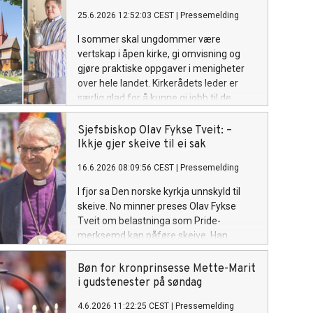
25.6.2026 12:52:03 CEST
|
Pressemelding
I sommer skal ungdommer være
vertskap i åpen kirke, gi omvisning og
gjøre praktiske oppgaver i menigheter
over hele landet. Kirkerådets leder er
særlig glad for å kunne gi jobb til de
under 18 år. Se oversikt over hvilke
menigheter som har fått sommerjobb-
Sjefsbiskop Olav Fykse Tveit: –
støtte fra kirken nasjonalt her.
Ikkje gjer skeive til ei sak
16.6.2026 08:09:56 CEST
|
Pressemelding
I fjor sa Den norske kyrkja unnskyld til
skeive. No minner preses Olav Fykse
Tveit om belastninga som Pride-
merksemd kan påføre skeive. Han
oppmodar alle til å vere medvitne korleis
vi møter kvarandre.
Bøn for kronprinsesse Mette-Marit
i gudstenester på søndag
4.6.2026 11:22:25 CEST
|
Pressemelding