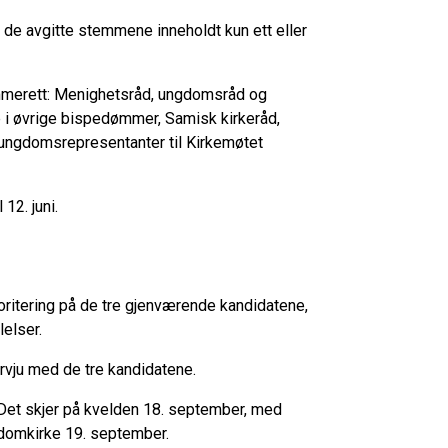
 av de avgitte stemmene inneholdt kun ett eller
emmerett: Menighetsråd, ungdomsråd og
e i øvrige bispedømmer, Samisk kirkeråd,
 ungdomsrepresentanter til Kirkemøtet
12. juni.
oritering på de tre gjenværende kandidatene,
lelser.
ervju med de tre kandidatene.
. Det skjer på kvelden 18. september, med
domkirke 19. september.