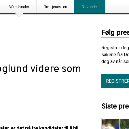
Våre kunder
Om tjenesten
Bli kunde
Følg pre
Registrer deg
sakene fra De
deg av når so
glund videre som
REGISTRE
Siste pr
, er det nå tre kandidater til å bli