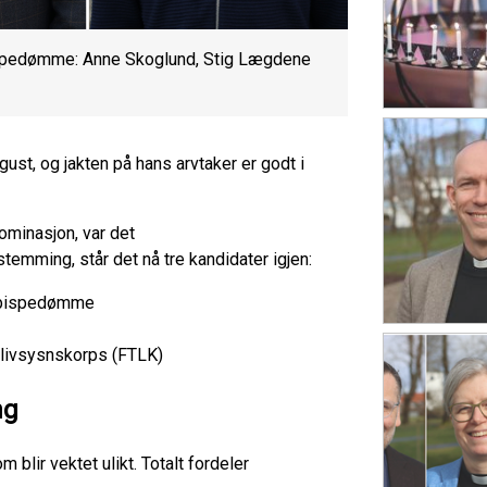
bispedømme: Anne Skoglund, Stig Lægdene
ust, og jakten på hans arvtaker er godt i
minasjon, var det
stemming, står det nå tre kandidater igjen:
nd bispedømme
g livsysnskorps (FTLK)
ng
 blir vektet ulikt. Totalt fordeler