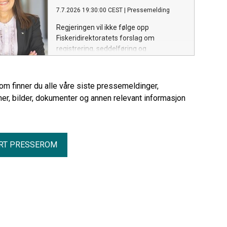
7.7.2026 19:30:00 CEST
|
Pressemelding
Regjeringen vil ikke følge opp
Fiskeridirektoratets forslag om
registrering, seddelføring og
kvoteavregning av fisk som fiskere tar
med hjem til eget bruk. Dagens praksis
for såkalt heimfarfisk eller kokfisk
rom finner du alle våre siste pressemeldinger,
videreføres.
er, bilder, dokumenter og annen relevant informasjon
RT PRESSEROM