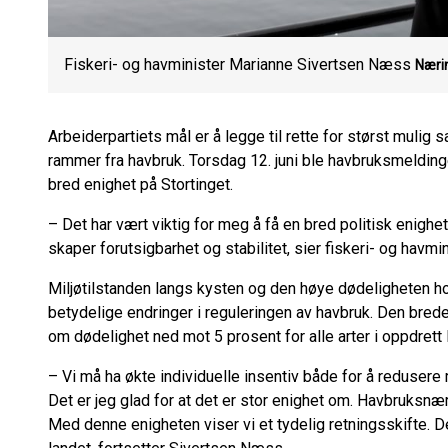
Fiskeri- og havminister Marianne Sivertsen Næss
Næri
Arbeiderpartiets mål er å legge til rette for størst mulig
rammer fra havbruk. Torsdag 12. juni ble havbruksmelding
bred enighet på Stortinget.
– Det har vært viktig for meg å få en bred politisk enigh
skaper forutsigbarhet og stabilitet, sier fiskeri- og hav
Miljøtilstanden langs kysten og den høye dødeligheten ho
betydelige endringer i reguleringen av havbruk. Den bre
om dødelighet ned mot 5 prosent for alle arter i oppdrett l
– Vi må ha økte individuelle insentiv både for å redusere 
Det er jeg glad for at det er stor enighet om. Havbruksnæri
Med denne enigheten viser vi et tydelig retningsskifte. De