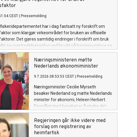
sfaktor
51:04 CEST
|
Pressemelding
fiskeridepartementet har i dag fastsatt ny forskrift om
ktor som klargjør virkeområdet for bruken av offisielle
ktorer. Det gjøres samtidig endringer i forskrift om bruk
lkt og overtredelsesgebyr ved brudd på havressurslova og
n, i tråd med sanksjonsreglene i den nye forskriften.
Næringsministeren møtte
Nederlands økonomiminister
9.7.2026 08:53:53 CEST
|
Pressemelding
Næringsminister Cecilie Myrseth
besøker Nederland og møtte Nederlands
minister for økonomi, Heleen Herbert.
Formålet med besøket er å styrke det
økonomiske samarbeidet mellom Norge
og Nederland og legge til rette for økt
Regjeringen går ikke videre med
handel, investeringer og
forslag om registrering av
næringslivssamarbeid.
heimfarfisk