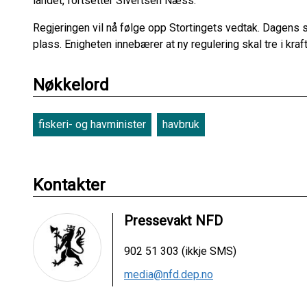
landet, fortsetter Sivertsen Næss.
Regjeringen vil nå følge opp Stortingets vedtak. Dagens s
plass. Enigheten innebærer at ny regulering skal tre i kraft 
Nøkkelord
fiskeri- og havminister
havbruk
Kontakter
Pressevakt NFD
902 51 303 (ikkje SMS)
media@nfd.dep.no