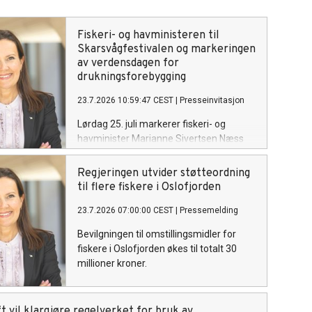
Fiskeri- og havministeren til
Skarsvågfestivalen og markeringen
av verdensdagen for
drukningsforebygging
23.7.2026 10:59:47 CEST
|
Presseinvitasjon
Lørdag 25. juli markerer fiskeri- og
havminister Marianne Sivertsen Næss
FNs verdensdag for forebygging av
drukning i Skarsvåg, verdens nordligste
Regjeringen utvider støtteordning
fiskevær.
til flere fiskere i Oslofjorden
23.7.2026 07:00:00 CEST
|
Pressemelding
Bevilgningen til omstillingsmidler for
fiskere i Oslofjorden økes til totalt 30
millioner kroner.
t vil klargjøre regelverket for bruk av