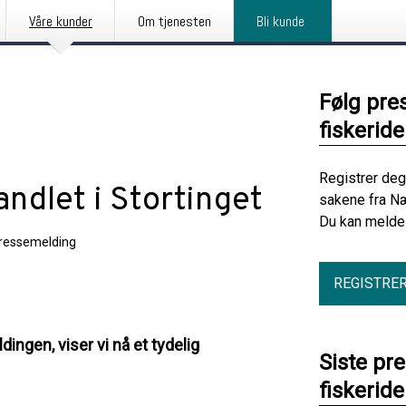
Våre kunder
Om tjenesten
Bli kunde
Følg pre
fiskerid
Registrer deg
dlet i Stortinget
sakene fra Næ
Du kan melde 
ressemelding
REGISTRE
dingen, viser vi nå et tydelig
Siste pr
fiskerid