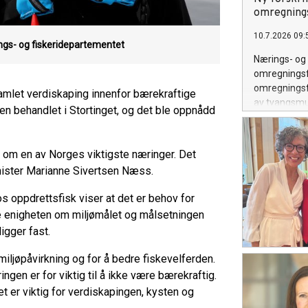
omregning
10.7.2026 09:
ngs- og fiskeridepartementet
Nærings- og 
omregningsfa
omregningsfa
 samlet verdiskaping innenfor bærekraftige
av tvangsmu
en behandlet i Stortinget, og det ble oppnådd
deltakerlove
et om en av Norges viktigste næringer. Det
minister Marianne Sivertsen Næss.
s oppdrettsfisk viser at det er behov for
de enigheten om miljømålet og målsetningen
igger fast.
miljøpåvirkning og for å bedre fiskevelferden.
ngen er for viktig til å ikke være bærekraftig.
t er viktig for verdiskapingen, kysten og