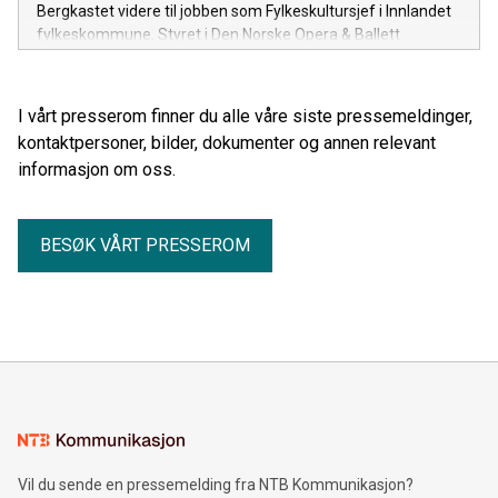
Bergkastet videre til jobben som Fylkeskultursjef i Innlandet
fylkeskommune. Styret i Den Norske Opera & Ballett
iverksetter umiddelbart arbeidet med å finne hans
etterfølger.
I vårt presserom finner du alle våre siste pressemeldinger,
kontaktpersoner, bilder, dokumenter og annen relevant
informasjon om oss.
BESØK VÅRT PRESSEROM
Vil du sende en pressemelding fra NTB Kommunikasjon?