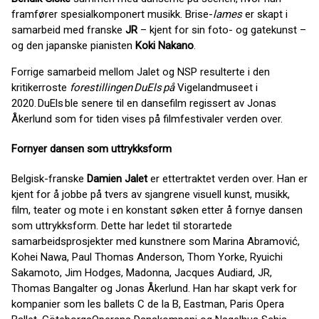
framfører spesialkomponert musikk. Brise-
lames
er skapt i
samarbeid med franske
JR
– kjent for sin foto- og gatekunst –
og den japanske pianisten
Koki Nakano
.
Forrige samarbeid mellom Jalet og NSP resulterte i den
kritikerroste
forestillingen DuEls på
Vigelandmuseet i
2020. DuEls ble senere til en dansefilm regissert av Jonas
Åkerlund som for tiden vises på filmfestivaler verden over.
Fornyer dansen som uttrykksform
Belgisk-franske
Damien Jalet
er ettertraktet verden over. Han er
kjent for å jobbe på tvers av sjangrene visuell kunst, musikk,
film, teater og mote i en konstant søken etter å fornye dansen
som uttrykksform. Dette har ledet til storartede
samarbeidsprosjekter med kunstnere som Marina Abramović,
Kohei Nawa, Paul Thomas Anderson, Thom Yorke, Ryuichi
Sakamoto, Jim Hodges, Madonna, Jacques Audiard, JR,
Thomas Bangalter og Jonas Åkerlund. Han har skapt verk for
kompanier som les ballets C de la B, Eastman, Paris Opera