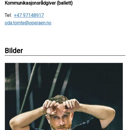
Kommunikasjonsrådgiver (ballett)
Tel:
+47 97148917
oda.tomte@operaen.no
Bilder