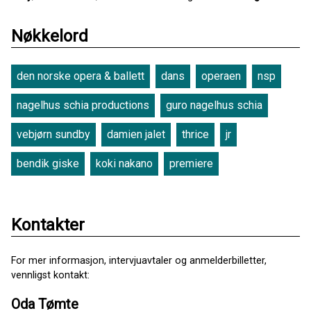
Nøkkelord
den norske opera & ballett
dans
operaen
nsp
nagelhus schia productions
guro nagelhus schia
vebjørn sundby
damien jalet
thrice
jr
bendik giske
koki nakano
premiere
Kontakter
For mer informasjon, intervjuavtaler og anmelderbilletter,
vennligst kontakt:
Oda Tømte