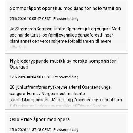
Sommeråpent operahus med dans for hele familien
25.6.2026 10:05:47 CEST
|
Pressemelding
Jo Strømgren Kompani inntar Operaen i juli og august! Med
seg har de turist- og familievennlige danseforestillinger,
blant annet den verdenskjente fotballdansen, til lavere
billettpris.
Ny bloddryppende musikk av norske komponister i
Operaen
17.6.2026 08:04:50 CEST
|
Pressemelding
20. juni urfremføres nyskrevne arier til Operaens unge
sangere. Fem av Norges mest markante
samtidskomponister står bak, og på scenen møter publikum
fullt orkester i ledelse av musikksjef Edward Gardner.
Oslo Pride åpner med opera
15.6.2026 11:37:48 CEST
|
Pressemelding