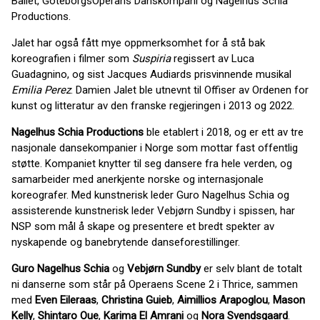
Ballet, GöteborgsOperans Danskompani og Nagelhus Schia
Productions.
Jalet har også fått mye oppmerksomhet for å stå bak
koreografien i filmer som
Suspiria
regissert av Luca
Guadagnino, og sist Jacques Audiards prisvinnende musikal
Emilia Perez
. Damien Jalet ble utnevnt til Offiser av Ordenen for
kunst og litteratur av den franske regjeringen i 2013 og 2022.
Nagelhus Schia Productions
ble etablert i 2018, og er ett av tre
nasjonale dansekompanier i Norge som mottar fast offentlig
støtte. Kompaniet knytter til seg dansere fra hele verden, og
samarbeider med anerkjente norske og internasjonale
koreografer. Med kunstnerisk leder Guro Nagelhus Schia og
assisterende kunstnerisk leder Vebjørn Sundby i spissen, har
NSP som mål å skape og presentere et bredt spekter av
nyskapende og banebrytende danseforestillinger.
Guro Nagelhus Schia
og
Vebjørn Sundby
er selv blant de totalt
ni danserne som står på Operaens Scene 2 i Thrice, sammen
med
Even Eileraas
,
Christina Guieb
,
Aimillios Arapoglou
,
Mason
Kelly
,
Shintaro Oue
,
Karima El Amrani
og
Nora Svendsgaard
.