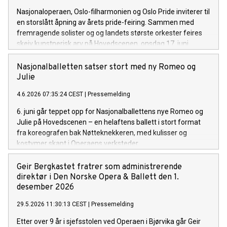
Nasjonaloperaen, Oslo-filharmonien og Oslo Pride inviterer til
en storslått åpning av årets pride-feiring. Sammen med
fremragende solister og og landets største orkester feires
skeiv kunstnerisk arv på Hovedscenen, onsdag 17. juni.
Nasjonalballetten satser stort med ny Romeo og
Julie
4.6.2026 07:35:24 CEST
|
Pressemelding
6. juni går teppet opp for Nasjonalballettens nye Romeo og
Julie på Hovedscenen – en helaftens ballett i stort format
fra koreografen bak Nøtteknekkeren, med kulisser og
kostymer skapt i Operaens verksteder.
Geir Bergkastet fratrer som administrerende
direktør i Den Norske Opera & Ballett den 1.
desember 2026
29.5.2026 11:30:13 CEST
|
Pressemelding
Etter over 9 år i sjefsstolen ved Operaen i Bjørvika går Geir