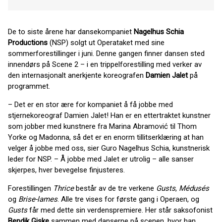
De to siste årene har dansekompaniet
Nagelhus Schia
Productions
(NSP) solgt ut Operataket med sine
sommerforestillinger i juni. Denne gangen finner dansen sted
innendørs på Scene 2 – i en trippelforestilling med verker av
den internasjonalt anerkjente koreografen
Damien Jalet
på
programmet.
– Det er en stor ære for kompaniet å få jobbe med
stjernekoreograf Damien Jalet! Han er en ettertraktet kunstner
som jobber med kunstnere fra Marina Abramović til Thom
Yorke og Madonna, så det er en enorm tillitserklæring at han
velger å jobbe med oss, sier Guro Nagelhus Schia, kunstnerisk
leder for NSP. – Å jobbe med Jalet er utrolig – alle sanser
skjerpes, hver bevegelse finjusteres.
Forestillingen
Thrice
består av de tre verkene
Gusts
,
Médusés
og
Brise-lames
. Alle tre vises for første gang i Operaen, og
Gusts
får med dette sin verdenspremiere. Her står saksofonist
Bendik Giske
sammen med danserne på scenen, hvor han