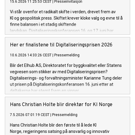
15.6.2026 11:25:53 CEST
|
Presseinvitasjon
Vi står ovenfor et radikalt skifte i verden, drevet frem av
KI og geopolitisk press. Skiftet krever kloke valg og evne til å
finne balansen i et stadig skiftende
landskap. Digitaliseringskonferansen 16. og 17. juni har
et innholdsrikt program som setter søkelyset på flere
aktuelle tema:
Her er finalistene til Digitaliseringsprisen 2026
10.6.2026 14:33:26 CEST
|
Pressemelding
Blir det Elhub AS, Direktoratet for byggkvalitet eller Statens
vegvesen som stikker av med Digitaliseringsprisen?
Digitaliserings- og forvaltningsminister Karianne Tung deler
ut prisen på Digitaliseringskonferansen 16. juni etter at
deltakerne har stemt frem en vinner.
Hans Christian Holte blir direktør for KI Norge
7.5.2026 07:01:19 CEST
|
Pressemelding
Hans Christian Holte blir den første til å lede KI
Norge, regjeringens satsing på ansvarlig og innovativ