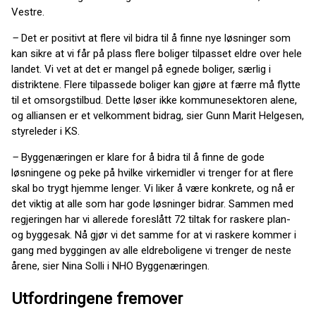
Vestre.
–
Det er positivt at flere vil bidra til å finne nye løsninger som
kan sikre at vi får på plass flere boliger tilpasset eldre over hele
landet. Vi vet at det er mangel på egnede boliger, særlig i
distriktene. Flere tilpassede boliger kan gjøre at færre må flytte
til et omsorgstilbud. Dette løser ikke kommunesektoren alene,
og alliansen er et velkomment bidrag, sier Gunn Marit Helgesen,
styreleder i KS.
–
Byggenæringen er klare for å bidra til å finne de gode
løsningene og peke på hvilke virkemidler vi trenger for at flere
skal bo trygt hjemme lenger. Vi liker å være konkrete, og nå er
det viktig at alle som har gode løsninger bidrar. Sammen med
regjeringen har vi allerede foreslått 72 tiltak for raskere plan-
og byggesak. Nå gjør vi det samme for at vi raskere kommer i
gang med byggingen av alle eldreboligene vi trenger de neste
årene, sier Nina Solli i NHO Byggenæringen.
Utfordringene fremover