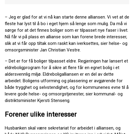
– Jeg er glad for at vi nå kan starte denne alliansen. Vi vet at de
fleste har lyst til å bo i eget hjem så lenge som mulig. Da må vi
sørge for at det finnes boliger som er tilpasset nye faser i livet.
Nå får vi på plass en allianse som kan forene brede interesser,
slik at vi får opp tiltak som raskt kan iverksettes, sier helse- og
omsorgsminister Jan Christian Vestre.
– Det er for få boliger tilpasset eldre. Regjeringen har lansert et
eldreboligprogram for å sikre at flere får en egnet bolig i et
aldersvennlig miljø. Eldreboligalliansen er en del av dette
arbeidet. Boligens utforming og plassering er avgjørende for
både trygghet og selvstendighet, og for kommunenes evne til å
levere gode helse- og omsorgstjenester, sier kommunal- og
distriktsminister Kjersti Stenseng.
Forener ulike interesser
Husbanken skal være sekretariat for arbeidet i alliansen, og