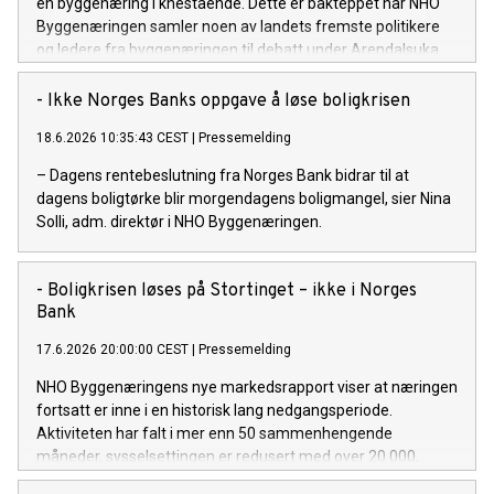
en byggenæring i knestående. Dette er bakteppet når NHO
Byggenæringen samler noen av landets fremste politikere
og ledere fra byggenæringen til debatt under Arendalsuka.
- Ikke Norges Banks oppgave å løse boligkrisen
18.6.2026 10:35:43 CEST
|
Pressemelding
– Dagens rentebeslutning fra Norges Bank bidrar til at
dagens boligtørke blir morgendagens boligmangel, sier Nina
Solli, adm. direktør i NHO Byggenæringen.
- Boligkrisen løses på Stortinget – ikke i Norges
Bank
17.6.2026 20:00:00 CEST
|
Pressemelding
NHO Byggenæringens nye markedsrapport viser at næringen
fortsatt er inne i en historisk lang nedgangsperiode.
Aktiviteten har falt i mer enn 50 sammenhengende
måneder, sysselsettingen er redusert med over 20 000,
konkursnivået er høyt, og boligbyggingen ligger fortsatt på et