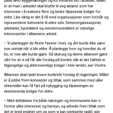
både NHO Byggenæringen og KS inviteres inn i arbeidet. Målet
er at man i arbeidet skal knytte til seg aktører som har
interesser i å realisere flere og bedre tilpassede boliger for
eldre. Like viktig er det å få med organisasjoner som forstår og
representerer behovene til eldre selv. Seniororganisasjoner,
arkitekter, byutviklere og eiendomsutviklere er naturlige
interessenter i alliansens arbeid.
– Vi planlegger de fleste fasene i livet, og det burde ikke være
noe unntak når vi blir eldre. Å planlegge hvor og hvordan du vil
bo, er noe alle burde gjøre. Så skal jeg og denne alliansen gjøre
vårt for at vi nå får alle forslag på bordet, slik at det faktisk er
tilgjengelige og aldersvennlige boliger i hele landet, sier Vestre.
Alliansen skal raskt levere konkrete forslag til regjeringen. Målet
er å jobbe frem konsepter og tiltak, som sammen med ulike
virkemidler kan få fart på nybygging og tilpasningen av
eksisterende boliger for eldre.
– Med deltakelse fra både næringen og kommunene kan vi
forene ulike interesser og hensyn, og arbeide frem tiltak som
det er bred enighet om og som vi kan iverksette raskt, sier