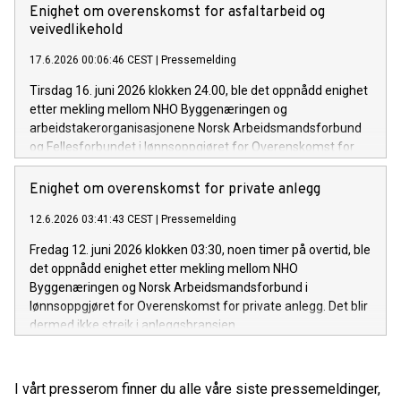
historisk lavt nivå. Det har ikke vært bygget færre boliger enn
Enighet om overenskomst for asfaltarbeid og
siden krigen, og boliggapet er snart på størrelse med
veivedlikehold
Lillestrøm (40000 boliger).
17.6.2026 00:06:46 CEST
|
Pressemelding
Tirsdag 16. juni 2026 klokken 24.00, ble det oppnådd enighet
etter mekling mellom NHO Byggenæringen og
arbeidstakerorganisasjonene Norsk Arbeidsmandsforbund
og Fellesforbundet i lønnsoppgjøret for Overenskomst for
asfaltarbeid og veivedlikehold.
Enighet om overenskomst for private anlegg
12.6.2026 03:41:43 CEST
|
Pressemelding
Fredag 12. juni 2026 klokken 03:30, noen timer på overtid, ble
det oppnådd enighet etter mekling mellom NHO
Byggenæringen og Norsk Arbeidsmandsforbund i
lønnsoppgjøret for Overenskomst for private anlegg. Det blir
dermed ikke streik i anleggsbransjen.
I vårt presserom finner du alle våre siste pressemeldinger,