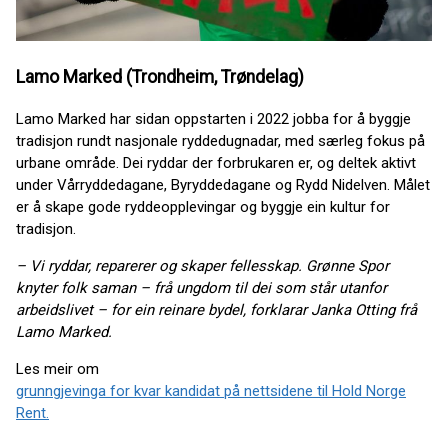
Lamo Marked (Trondheim, Trøndelag)
Lamo Marked har sidan oppstarten i 2022 jobba for å byggje
tradisjon rundt nasjonale ryddedugnadar, med særleg fokus på
urbane område. Dei ryddar der forbrukaren er, og deltek aktivt
under Vårryddedagane, Byryddedagane og Rydd Nidelven. Målet
er å skape gode ryddeopplevingar og byggje ein kultur for
tradisjon.
– Vi ryddar, reparerer og skaper fellesskap. Grønne Spor
knyter folk saman – frå ungdom til dei som står utanfor
arbeidslivet – for ein reinare bydel, forklarar Janka Otting frå
Lamo Marked.
Les meir om
grunngjevinga for kvar kandidat på nettsidene til Hold Norge
Rent.