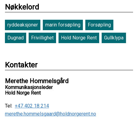
Nøkkelord
ryddeaksjoner
marin forsøpling
Forsøpling
Dugnad
Frivillighet
Hold Norge Rent
Gullklypa
Kontakter
Merethe Hommelsgård
Kommunikasjonsleder
Hold Norge Rent
Tel:
+47 402 18 214
merethe.hommelsgaard@holdnorgerent.no