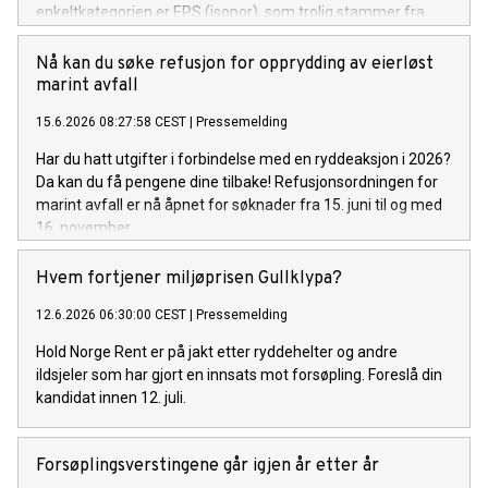
enkeltkategorien er EPS (isopor), som trolig stammer fra
bygge- og anleggsplasser.
Nå kan du søke refusjon for opprydding av eierløst
marint avfall
15.6.2026 08:27:58 CEST
|
Pressemelding
Har du hatt utgifter i forbindelse med en ryddeaksjon i 2026?
Da kan du få pengene dine tilbake! Refusjonsordningen for
marint avfall er nå åpnet for søknader fra 15. juni til og med
16. november.
Hvem fortjener miljøprisen Gullklypa?
12.6.2026 06:30:00 CEST
|
Pressemelding
Hold Norge Rent er på jakt etter ryddehelter og andre
ildsjeler som har gjort en innsats mot forsøpling. Foreslå din
kandidat innen 12. juli.
Forsøplingsverstingene går igjen år etter år