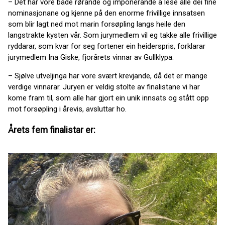
– Det har vore både rørande og imponerande å lese alle dei fine
nominasjonane og kjenne på den enorme frivillige innsatsen
som blir lagt ned mot marin forsøpling langs heile den
langstrakte kysten vår. Som jurymedlem vil eg takke alle frivillige
ryddarar, som kvar for seg fortener ein heiderspris, forklarar
jurymedlem Ina Giske, fjorårets vinnar av Gullklypa.
– Sjølve utveljinga har vore svært krevjande, då det er mange
verdige vinnarar. Juryen er veldig stolte av finalistane vi har
kome fram til, som alle har gjort ein unik innsats og stått opp
mot forsøpling i årevis, avsluttar ho.
Årets fem finalistar er: