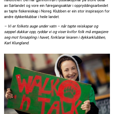
havbotnen. Dei har gjennomført ryddeaksjonar på store delar
av Sørlandet og vore ein føregangsaktør i oppryddingsarbeidet
av tapte fiskereiskap i Noreg. Klubben er ein stor inspirasjon for
andre dykkerklubbar i heile landet.
– Vi er folkets auge under vatn – når tapte reiskapar og
søppel dukkar opp, ryddar vi og viser kvifor folk må engasjere
seg mot forsøpling i havet, forklarar leiaren i dykkarklubben,
Karl Klungland.