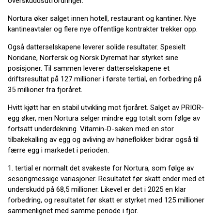
overskuddsutfordringer.
Nortura øker salget innen hotell, restaurant og kantiner. Nye
kantineavtaler og flere nye offentlige kontrakter trekker opp.
Også datterselskapene leverer solide resultater. Spesielt
Noridane, Norfersk og Norsk Dyremat har styrket sine
posisjoner. Til sammen leverer datterselskapene et
driftsresultat på 127 millioner i første tertial, en forbedring på
35 millioner fra fjoråret.
Hvitt kjøtt har en stabil utvikling mot fjoråret. Salget av PRIOR-
egg øker, men Nortura selger mindre egg totalt som følge av
fortsatt underdekning. Vitamin-D-saken med en stor
tilbakekalling av egg og avliving av høneflokker bidrar også til
færre egg i markedet i perioden.
1. tertial er normalt det svakeste for Nortura, som følge av
sesongmessige variasjoner. Resultatet før skatt ender med et
underskudd på 68,5 millioner. Likevel er det i 2025 en klar
forbedring, og resultatet før skatt er styrket med 125 millioner
sammenlignet med samme periode i fjor.