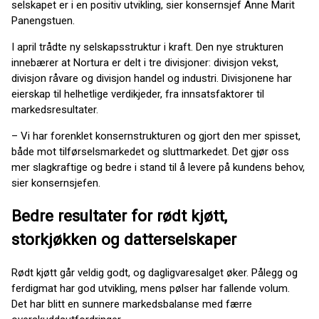
selskapet er i en positiv utvikling, sier konsernsjef Anne Marit
Panengstuen.
I april trådte ny selskapsstruktur i kraft. Den nye strukturen
innebærer at Nortura er delt i tre divisjoner: divisjon vekst,
divisjon råvare og divisjon handel og industri. Divisjonene har
eierskap til helhetlige verdikjeder, fra innsatsfaktorer til
markedsresultater.
– Vi har forenklet konsernstrukturen og gjort den mer spisset,
både mot tilførselsmarkedet og sluttmarkedet. Det gjør oss
mer slagkraftige og bedre i stand til å levere på kundens behov,
sier konsernsjefen.
Bedre resultater for rødt kjøtt,
storkjøkken og datterselskaper
Rødt kjøtt går veldig godt, og dagligvaresalget øker. Pålegg og
ferdigmat har god utvikling, mens pølser har fallende volum.
Det har blitt en sunnere markedsbalanse med færre