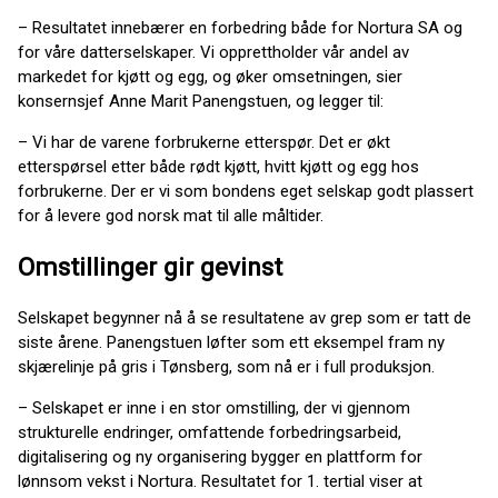
– Resultatet innebærer en forbedring både for Nortura SA og
for våre datterselskaper. Vi opprettholder vår andel av
markedet for kjøtt og egg, og øker omsetningen, sier
konsernsjef Anne Marit Panengstuen, og legger til:
– Vi har de varene forbrukerne etterspør. Det er økt
etterspørsel etter både rødt kjøtt, hvitt kjøtt og egg hos
forbrukerne. Der er vi som bondens eget selskap godt plassert
for å levere god norsk mat til alle måltider.
Omstillinger gir gevinst
Selskapet begynner nå å se resultatene av grep som er tatt de
siste årene. Panengstuen løfter som ett eksempel fram ny
skjærelinje på gris i Tønsberg, som nå er i full produksjon.
– Selskapet er inne i en stor omstilling, der vi gjennom
strukturelle endringer, omfattende forbedringsarbeid,
digitalisering og ny organisering bygger en plattform for
lønnsom vekst i Nortura. Resultatet for 1. tertial viser at