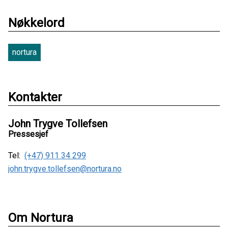
Nøkkelord
nortura
Kontakter
John Trygve Tollefsen
Pressesjef
Tel:
(+47) 911 34 299
john.trygve.tollefsen@nortura.no
Om Nortura