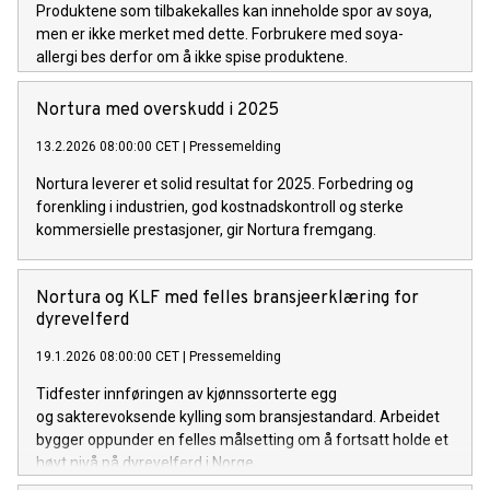
Produktene som tilbakekalles kan inneholde spor av soya,
men er ikke merket med dette. Forbrukere med soya-
allergi bes derfor om å ikke spise produktene.
Nortura med overskudd i 2025
13.2.2026 08:00:00 CET
|
Pressemelding
Nortura leverer et solid resultat for 2025. Forbedring og
forenkling i industrien, god kostnadskontroll og sterke
kommersielle prestasjoner, gir Nortura fremgang.
Nortura og KLF med felles bransjeerklæring for
dyrevelferd
19.1.2026 08:00:00 CET
|
Pressemelding
Tidfester innføringen av kjønnssorterte egg
og sakterevoksende kylling som bransjestandard. Arbeidet
bygger oppunder en felles målsetting om å fortsatt holde et
høyt nivå på dyrevelferd i Norge.