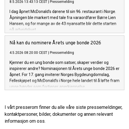
8.5.2026 13:43:13 CEST
|
Pressemelding
I dag åpnet McDonald’s dørene til sin 96. restaurant i Norge.
Åpningen ble markert med tale fra varaordfører Børre Lien
Hansen, og for mange av de 43 nyansatte blir dette starten
på arbeidslivet.
Nå kan du nominere Årets unge bonde 2026
4.5.2026 08:20:00 CEST
|
Pressemelding
Kjenner du en ung bonde som satser, skaper verdier og
inspirerer andre? Nominasjonen til Årets unge bonde 2026 er
åpnet. For 17. gang inviterer Norges Bygdeungdomslag,
Felleskjøpet og McDonald’s i Norge hele landet til å løfte fram
unge bønder som fortjener anerkjennelse.
I vårt presserom finner du alle våre siste pressemeldinger,
kontaktpersoner, bilder, dokumenter og annen relevant
informasjon om oss.