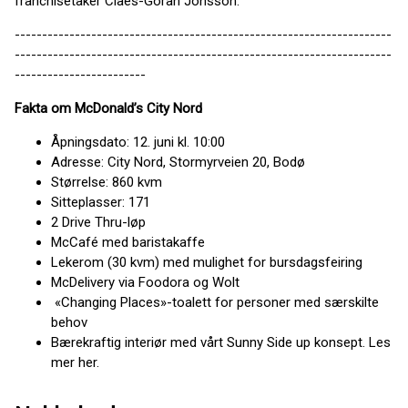
franchisetaker Claes-Göran Jönsson.
---------------------------------------------------------------------
---------------------------------------------------------------------
------------------------
Fakta om McDonald’s City Nord
Åpningsdato: 12. juni kl. 10:00
Adresse: City Nord, Stormyrveien 20, Bodø
Størrelse: 860 kvm
Sitteplasser: 171
2 Drive Thru-løp
McCafé med baristakaffe
Lekerom (30 kvm) med mulighet for bursdagsfeiring
McDelivery via Foodora og Wolt
«Changing Places»-toalett for personer med særskilte
behov
Bærekraftig interiør med vårt Sunny Side up konsept. Les
mer her.