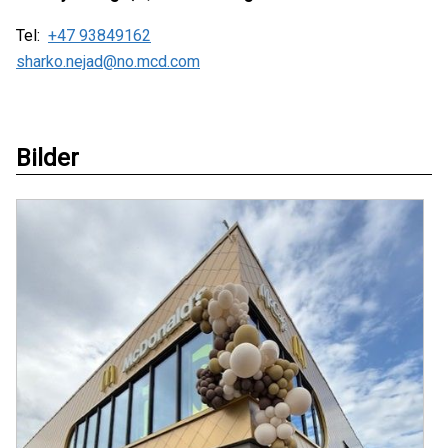
Tel:
+47 93849162
sharko.nejad@no.mcd.com
Bilder