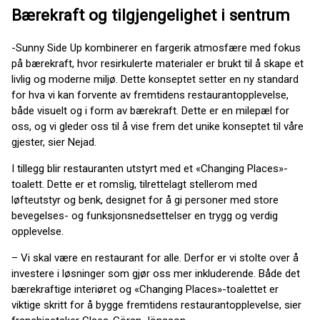
Bærekraft og tilgjengelighet i sentrum
-Sunny Side Up kombinerer en fargerik atmosfære med fokus
på bærekraft, hvor resirkulerte materialer er brukt til å skape et
livlig og moderne miljø. Dette konseptet setter en ny standard
for hva vi kan forvente av fremtidens restaurantopplevelse,
både visuelt og i form av bærekraft. Dette er en milepæl for
oss, og vi gleder oss til å vise frem det unike konseptet til våre
gjester, sier Nejad.
I tillegg blir restauranten utstyrt med et «Changing Places»-
toalett. Dette er et romslig, tilrettelagt stellerom med
løfteutstyr og benk, designet for å gi personer med store
bevegelses- og funksjonsnedsettelser en trygg og verdig
opplevelse.
– Vi skal være en restaurant for alle. Derfor er vi stolte over å
investere i løsninger som gjør oss mer inkluderende. Både det
bærekraftige interiøret og «Changing Places»-toalettet er
viktige skritt for å bygge fremtidens restaurantopplevelse, sier