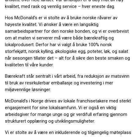
kvalitet, med rask og vennlig service – hver eneste dag.
Hos McDonald’s er vi stolte av å bruke norske råvarer av
høyeste kvalitet. Vi ønsker å være en langsiktig
samarbeidspartner for den norske bonden, og vi er overbevist
om at maten vi serverer må være både bærekraftig og
lokalprodusert. Derfor har vi valgt å bruke 100% norsk
storfekjøtt, norsk kylling, økologiske egg, poteter, løk, og salat
når sesongen tillater det – alt for å sikre den beste smaken og
kvaliteten til våre kunder.
Bærekraft står sentralt i vårt arbeid, fra reduksjon av matsvinn
til bruk av resirkulerbar emballasje og investering i mer
miljøvennlige løsninger.
McDonald’s i Norge drives av lokale franchisetakere med sterkt
engasjement for sine lokalsamfunn. Vi er også en viktig
arbeidsgiver for mange unge og gir verdifull erfaring gjennom
strukturert opplæring og utviklingsmuligheter.
Vi er stolte av å være en inkluderende og tilgjengelig møteplass