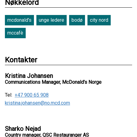
Nøkkelord
mcdonald's
unge ledere
bodø
city nord
mccafè
Kontakter
Kristina Johansen
Communications Manager, McDonald's Norge
Tel:
+47 900 65 908
kristina.johansen@no.mcd.com
Sharko Nejad
Country manager, QSC Restauranger AS