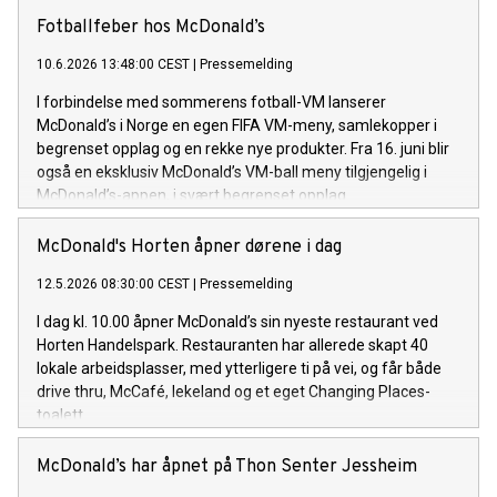
Fotballfeber hos McDonald’s
10.6.2026 13:48:00 CEST
|
Pressemelding
I forbindelse med sommerens fotball-VM lanserer
McDonald’s i Norge en egen FIFA VM-meny, samlekopper i
begrenset opplag og en rekke nye produkter. Fra 16. juni blir
også en eksklusiv McDonald’s VM-ball meny tilgjengelig i
McDonald’s-appen, i svært begrenset opplag.
McDonald's Horten åpner dørene i dag
12.5.2026 08:30:00 CEST
|
Pressemelding
I dag kl. 10.00 åpner McDonald’s sin nyeste restaurant ved
Horten Handelspark. Restauranten har allerede skapt 40
lokale arbeidsplasser, med ytterligere ti på vei, og får både
drive thru, McCafé, lekeland og et eget Changing Places-
toalett.
McDonald’s har åpnet på Thon Senter Jessheim