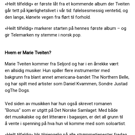
«Heilt tilfeldig» er første låt fra et kommende album der Tveiten
går tett på kjærlighetslivet i vår tid: følelsesmessig ventetid, og
den lange, klønete vegen fra flørt til forhold.
«Heilt tilfeldig» markerer starten på hennes første album – og
gir Telemarken ny stemme i norsk pop.
Hvem er Marie Tveiten?
Marie Tveiten kommer fra Seljord og har i en årrekke vært
en allsidig musiker. Hun spiller flere instrumenter med
bakgrunn fra blant annet americana-bandet The Northern Belle,
og har spilt med artister som Daniel Kvammen, Sondre Justad
ogThe Dogs.
Ved siden av musikken har hun også skrevet romanen
"Bonus" som er utgitt på Det Norske Samlaget. Med både
det musikalske og det litterære i bagasjen, er det all grunn til
å vente i spenning på hva hun vil komme med som soloartist.
«Heilt tilfeldig» blir tilgjengelig på alle strømmetjenester fredag