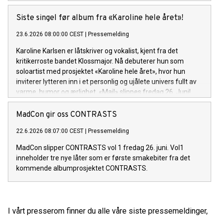
Siste singel før album fra «Karoline hele året»!
23.6.2026 08:00:00 CEST
|
Pressemelding
Karoline Karlsen er låtskriver og vokalist, kjent fra det
kritikerroste bandet Klossmajor. Nå debuterer hun som
soloartist med prosjektet «Karoline hele året», hvor hun
inviterer lytteren inn i et personlig og ujålete univers fullt av
varme, humor og ærlighet. «Mail» slippes fredag 26. Juni!
MadCon gir oss CONTRASTS
22.6.2026 08:07:00 CEST
|
Pressemelding
MadCon slipper CONTRASTS vol 1 fredag 26. juni. Vol1
inneholder tre nye låter som er første smakebiter fra det
kommende albumprosjektet CONTRASTS.
I vårt presserom finner du alle våre siste pressemeldinger,