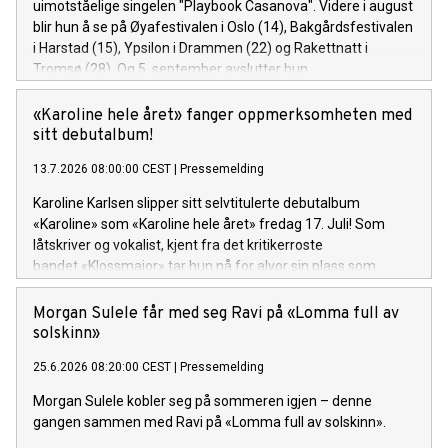
uimotståelige singelen "Playbook Casanova". Videre i august
blir hun å se på Øyafestivalen i Oslo (14), Bakgårdsfestivalen
i Harstad (15), Ypsilon i Drammen (22) og Rakettnatt i
Tromsø (28). Og 5. september avslutter hun
festivalsesongen med Spirefest i Ålesund.
«Karoline hele året» fanger oppmerksomheten med
sitt debutalbum!
13.7.2026 08:00:00 CEST
|
Pressemelding
Karoline Karlsen slipper sitt selvtitulerte debutalbum
«Karoline» som «Karoline hele året» fredag 17. Juli! Som
låtskriver og vokalist, kjent fra det kritikerroste
bandet «Klossmajor» tar hun nå for alvor sin plass som
soloartist. Lytteren inviteres inn i et personlig og ujålete
univers fullt av varme, humor og ærlighet.
Morgan Sulele får med seg Ravi på «Lomma full av
solskinn»
25.6.2026 08:20:00 CEST
|
Pressemelding
Morgan Sulele kobler seg på sommeren igjen – denne
gangen sammen med Ravi på «Lomma full av solskinn».