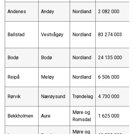
Andenes
Andøy
Nordland
2 082 000
Ballstad
Vestvågøy
Nordland
83 274 003
Bodø
Bodø
Nordland
24 135 000
Reipå
Meløy
Nordland
6 506 000
Rørvik
Nærøysund
Trøndelag
4 730 000
Møre og
Bekkholmen
Aure
1 625 000
Romsdal
Møre og