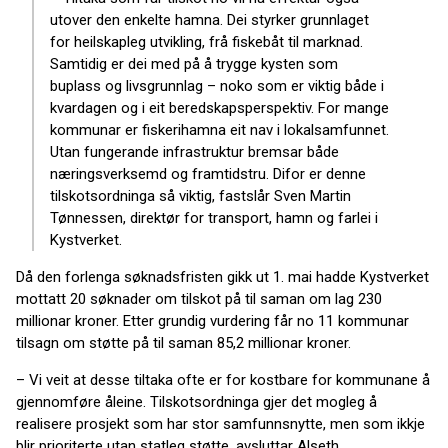
utover den enkelte hamna. Dei styrker grunnlaget
for heilskapleg utvikling, frå fiskebåt til marknad.
Samtidig er dei med på å trygge kysten som
buplass og livsgrunnlag – noko som er viktig både i
kvardagen og i eit beredskapsperspektiv. For mange
kommunar er fiskerihamna eit nav i lokalsamfunnet.
Utan fungerande infrastruktur bremsar både
næringsverksemd og framtidstru. Difor er denne
tilskotsordninga så viktig, fastslår Sven Martin
Tønnessen, direktør for transport, hamn og farlei i
Kystverket.
Då den forlenga søknadsfristen gikk ut 1. mai hadde Kystverket
mottatt 20 søknader om tilskot på til saman om lag 230
millionar kroner. Etter grundig vurdering får no 11 kommunar
tilsagn om støtte på til saman 85,2 millionar kroner.
– Vi veit at desse tiltaka ofte er for kostbare for kommunane å
gjennomføre åleine. Tilskotsordninga gjer det mogleg å
realisere prosjekt som har stor samfunnsnytte, men som ikkje
blir prioriterte utan statleg støtte, avsluttar Alseth.