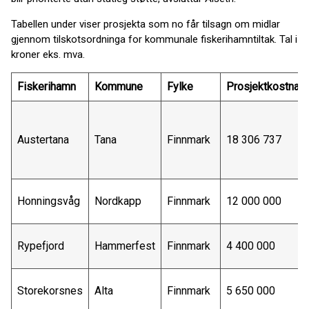
Tabellen under viser prosjekta som no får tilsagn om midlar
gjennom tilskotsordninga for kommunale fiskerihamntiltak. Tal i
kroner eks. mva.
Fiskerihamn
Kommune
Fylke
Prosjektkostnad
Austertana
Tana
Finnmark
18 306 737
Honningsvåg
Nordkapp
Finnmark
12 000 000
Rypefjord
Hammerfest
Finnmark
4 400 000
Storekorsnes
Alta
Finnmark
5 650 000