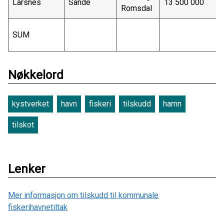
Larsnes
Sande
13 500 000
Romsdal
SUM
Nøkkelord
kystverket
havn
fiskeri
tilskudd
hamn
tilskot
Lenker
Mer informasjon om tilskudd til kommunale
fiskerihavnetiltak