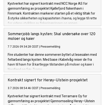
Kystverket har signert kontrakt med NCC Norge AS for
gjennomføring av prosjektet Kjøllefjord fiskerihavn i
Finnmark. Kontrakten markerer starten på et viktig tiltak for
å styrke sikkerheten og kapasiteten i havna, og legge til rette
for videre utvikling av fiskerinæringen og annen
næringsaktivitet i området.
Sommerjobb langs kysten: Skal undersøke over 120
moloer og kaier
7.7.2026 09:34:28 CEST
|
Pressemelding
Fire studenter har denne sommeren byttet ut lesesalen med
feltarbeid langs kysten. Med base i Kabelvåg reiser de fra
havn til havn for å kartlegge tilstanden på moloer og kaier i
Nordland og Sør-Troms.
Kontrakt signert for Herøy–Ulstein-prosjektet
3.7.2026 08:54:46 CEST
|
Pressemelding
Kystverket har signert kontrakt med Terramare Oy for
gjennomføring av prosjektet Gjennomseiling Herøy–Ulstein