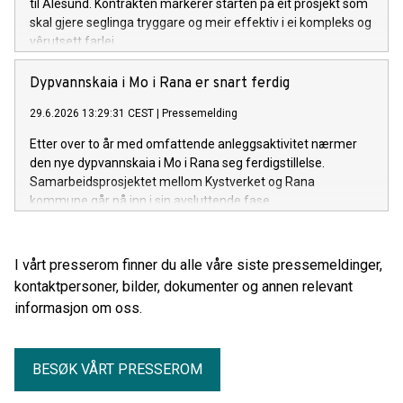
til Ålesund. Kontrakten markerer starten på eit prosjekt som
skal gjere seglinga tryggare og meir effektiv i ei kompleks og
vêrutsett farlei.
Dypvannskaia i Mo i Rana er snart ferdig
29.6.2026 13:29:31 CEST
|
Pressemelding
Etter over to år med omfattende anleggsaktivitet nærmer
den nye dypvannskaia i Mo i Rana seg ferdigstillelse.
Samarbeidsprosjektet mellom Kystverket og Rana
kommune går nå inn i sin avsluttende fase.
I vårt presserom finner du alle våre siste pressemeldinger,
kontaktpersoner, bilder, dokumenter og annen relevant
informasjon om oss.
BESØK VÅRT PRESSEROM