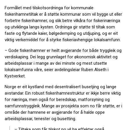
Formålet med tilskotsordninga for kommunale
fiskerihamnetiltak er å støtte kommunar som vil bygge ut eller
forbetre fiskerihamner, og slik betre vilkåra for fiskerinæringa
og utviklinga langs kysten. Ordninga gir støtte til tiltak som
faste og flytande kaier, bølgedemping og utdjuping, og er eit
viktig verkemiddel for å styrke fiskeriavhengige lokalsamfunn.
– Gode fiskerihamner er heilt avgjerande for både tryggleik og
verdiskaping. Dei legg grunnlaget for økonomisk aktivitet og
arbeidsplassar i mange av dei minste og mest utsette
lokalsamfunna våre, seier avdelingsleiar Ruben Alseth i
Kystverket.
Norge er eit kystland med desentralisert busetjing og lange
avstandar. Ein robust fiskerihamnestruktur er ikkje berre viktig
for næringa, men også for beredskap, matforsyning og
samfunnstryggleik. Mange av prosjekta som no får støtte, er i
område der hamnene er avgjerande for å halde oppe
arbeidsplassar, tenester og busetting.
– Tiltaka som får tilskot no vil ha effektar også