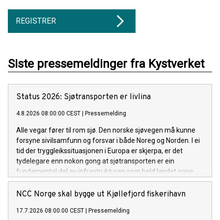
REGISTRER
Siste pressemeldinger fra Kystverket
Status 2026: Sjøtransporten er livlina
4.8.2026 08:00:00 CEST
|
Pressemelding
Alle vegar fører til rom sjø. Den norske sjøvegen må kunne
forsyne sivilsamfunn og forsvar i både Noreg og Norden. I ei
tid der tryggleikssituasjonen i Europa er skjerpa, er det
tydelegare enn nokon gong at sjøtransporten er ein
fundamental del av infrastrukturen som held landet oppe.
Det gjeld i fredstid, i kriser og om det verste skulle skje.
NCC Norge skal bygge ut Kjøllefjord fiskerihavn
17.7.2026 08:00:00 CEST
|
Pressemelding