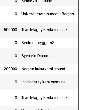
0
Kvitsøy kommune
0
Universitetetsmuseet i Bergen
500000
Trøndelag fylkeskommune
0
Sentrum brygge AS
0
Byen vår Drammen
200000
Norges kulturvernforbund
0
Innlandet fylkeskommune
0
Trøndelag fylkeskommune