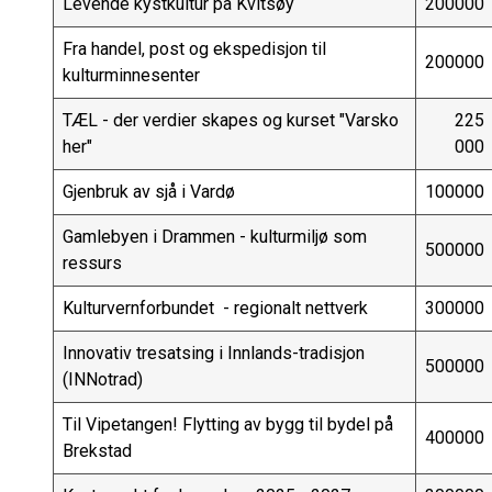
Levende kystkultur på Kvitsøy
200000
Fra handel, post og ekspedisjon til
200000
kulturminnesenter
TÆL - der verdier skapes og kurset "Varsko
225
her"
000
Gjenbruk av sjå i Vardø
100000
Gamlebyen i Drammen - kulturmiljø som
500000
ressurs
Kulturvernforbundet - regionalt nettverk
300000
Innovativ tresatsing i Innlands-tradisjon
500000
(INNotrad)
Til Vipetangen! Flytting av bygg til bydel på
400000
Brekstad