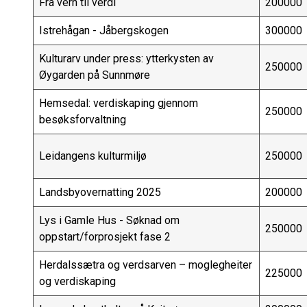
Fra vern til verdi
200000
Istrehågan - Jåbergskogen
300000
Kulturarv under press: ytterkysten av
250000
Øygarden på Sunnmøre
Hemsedal: verdiskaping gjennom
250000
besøksforvaltning
Leidangens kulturmiljø
250000
Landsbyovernatting 2025
200000
Lys i Gamle Hus - Søknad om
250000
oppstart/forprosjekt fase 2
Herdalssætra og verdsarven – moglegheiter
225000
og verdiskaping