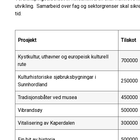
utvikling. Samarbeid over fag og sektorgrenser skal sikre 
tid.
Prosjekt
Tilskot
Kystkultur, uthavner og europeisk kulturell
700000
rute
Kulturhistoriske sjøbruksbygningar i
250000
Sunnhordland
Tradisjonsbåter ved musea
450000
Vibrandsøy
500000
Vitalisering av Kaperdalen
300000
Ein bit av historia
500000