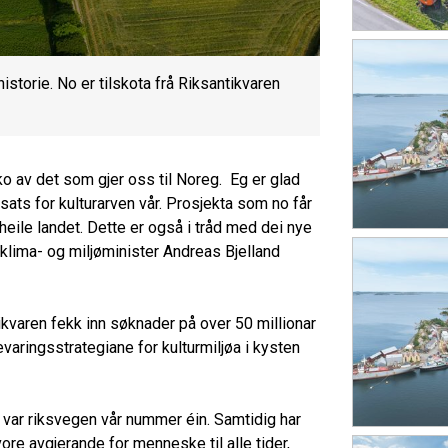
istorie. No er tilskota frå Riksantikvaren
ko av det som gjer oss til Noreg. Eg er glad
sats for kulturarven vår. Prosjekta som no får
 heile landet. Dette er også i tråd med dei nye
r klima- og miljøminister Andreas Bjelland
tikvaren fekk inn søknader på over 50 millionar
varingsstrategiane for kulturmiljøa i kysten
øen var riksvegen vår nummer éin. Samtidig har
ore avgjerande for menneske til alle tider,