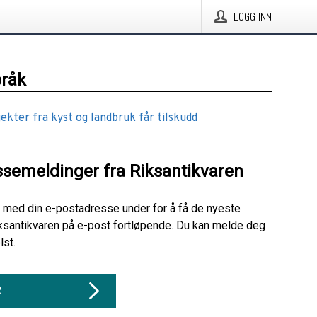
LOGG INN
pråk
jekter fra kyst og landbruk får tilskudd
ssemeldinger fra Riksantikvaren
 med din e-postadresse under for å få de nyeste
ksantikvaren på e-post fortløpende. Du kan melde deg
lst.
R