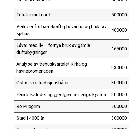
Fotefar mot nord
500000
Veileder for bærekraftig bevaring og bruk av
400000
sjøhus
Låvar med liv – fornya bruk av gamle
165000
driftsbygningar
Analyse av trehuskvartalet Kirka og
330000
havnepromenaden
Østnorske tradisjonsbåter
300000
Handelssteder og gjestgiverier langs kysten
300000
Ro Pilegrim
300000
Stad i 4000 år
300000