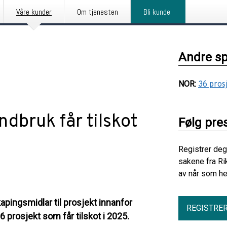
Våre kunder
Om tjenesten
Bli kunde
Andre s
NOR
:
36 pros
ndbruk får tilskot
Følg pre
Registrer deg
sakene fra Ri
av når som he
pingsmidlar til prosjekt innanfor
REGISTRE
6 prosjekt som får tilskot i 2025.