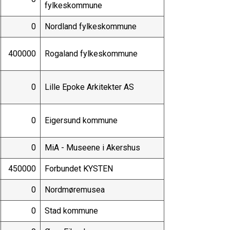
fylkeskommune
0
Nordland fylkeskommune
400000
Rogaland fylkeskommune
0
Lille Epoke Arkitekter AS
0
Eigersund kommune
0
MiA - Museene i Akershus
450000
Forbundet KYSTEN
0
Nordmøremusea
0
Stad kommune