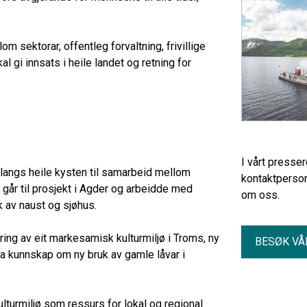
 sektorar, offentleg forvaltning, frivillige
al gi innsats i heile landet og retning for
I vårt presse
langs heile kysten til samarbeid mellom
kontaktperson
 går til prosjekt i Agder og arbeidde med
om oss.
k av naust og sjøhus.
sering av eit markesamisk kulturmiljø i Troms, ny
BESØK VÅ
a kunnskap om ny bruk av gamle låvar i
lturmiljø som ressurs for lokal og regional