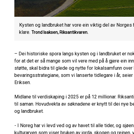
Kysten og landbruket har vore ein viktig del av Norges h
klare.
Trond Isaksen,
Riksantikvaren.
– Dei historiske spora langs kysten og i landbruket er no
for at det er så mange som vil vere med på å gjere ein inn
støtte, skal bidra til glede og nytte for lokalsamfunn over
bevaringsstrategiane, som vi lanserte tidlegare i år, seie
Eriksen.
Midlane til verdiskaping i 2025 er på 12 millionar. Riksan
til saman. Hovudvekta av søknadene er knytt til dei nye be
og landbruket.
- I Noreg har vi levd ved og av havet til alle tider, og sj
kulturarven som viser bruken av jorda, skogen og reinen, v