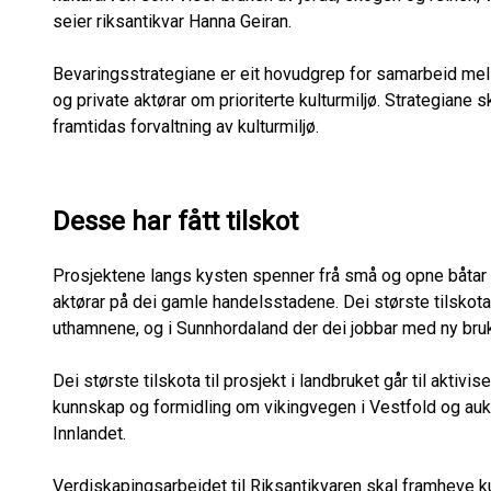
seier riksantikvar Hanna Geiran.
Bevaringsstrategiane er eit hovudgrep for samarbeid mellom
og private aktørar om prioriterte kulturmiljø. Strategiane sk
framtidas forvaltning av kulturmiljø.
Desse har fått tilskot
Prosjektene langs kysten spenner frå små og opne båtar 
aktørar på dei gamle handelsstadene. Dei største tilskota
uthamnene, og i Sunnhordaland der dei jobbar med ny bru
Dei største tilskota til prosjekt i landbruket går til aktivi
kunnskap og formidling om vikingvegen i Vestfold og auk
Innlandet.
Verdiskapingsarbeidet til Riksantikvaren skal framheve ku