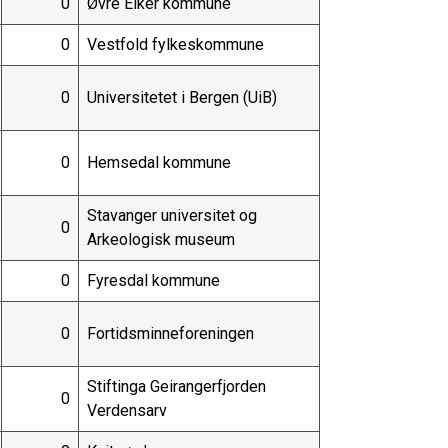
0
Øvre Eiker kommune
0
Vestfold fylkeskommune
0
Universitetet i Bergen (UiB)
0
Hemsedal kommune
Stavanger universitet og
0
Arkeologisk museum
0
Fyresdal kommune
0
Fortidsminneforeningen
Stiftinga Geirangerfjorden
0
Verdensarv