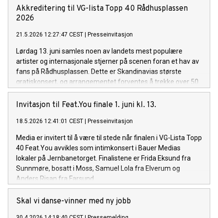
Akkreditering til VG-lista Topp 40 Rådhusplassen
2026
21.5.2026 12:27:47 CEST
|
Presseinvitasjon
Lørdag 13. juni samles noen av landets mest populære
artister og internasjonale stjerner på scenen foran et hav av
fans på Rådhusplassen. Dette er Skandinavias største
gratiskonsert, og arrangementet forventes å trekke over 50
000 unge publikummere. Kvelden ledes av VG-profil Steffen
Pettersen, Topp 40 programleder Tale Torjussen og Tik Tok-
Invitasjon til Feat.You finale 1. juni kl. 13.
profil Trygve Bennetsen.
18.5.2026 12:41:01 CEST
|
Presseinvitasjon
Media er invitert til å være til stede når finalen i VG-Lista Topp
40 Feat.You avvikles som intimkonsert i Bauer Medias
lokaler på Jernbanetorget. Finalistene er Frida Eksund fra
Sunnmøre, bosatt i Moss, Samuel Lola fra Elverum og
Anders Risan fra Farsund.
Skal vi danse-vinner med ny jobb
30.4.2026 14:18:40 CEST
|
Pressemelding