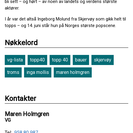
bli sett – og hørt – av noen av landets og verdens største
aktører.
I år var det altså Ingeborg Molund fra Skjervøy som gikk helt til
topps – og 14. juni står hun på Norges største popscene.
Nøkkelord
vg-lista
topp40
topp 40
bauer
skjervøy
troms
inga mollis
maren holmgren
Kontakter
Maren Holmgren
VG
Tel:
958 80 987