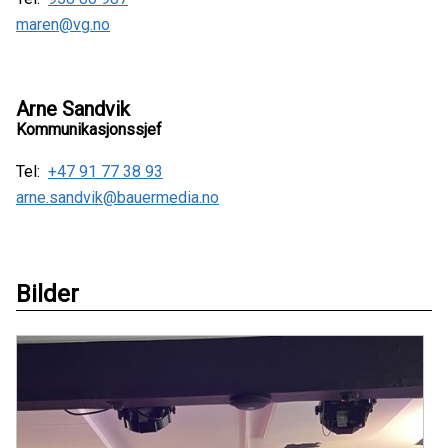
maren@vg.no
Arne Sandvik
Kommunikasjonssjef
Tel:
+47 91 77 38 93
arne.sandvik@bauermedia.no
Bilder