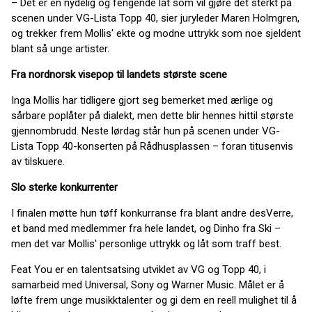
– Det er en nydelig og fengende låt som vil gjøre det sterkt på
scenen under VG-Lista Topp 40, sier juryleder Maren Holmgren,
og trekker frem Mollis' ekte og modne uttrykk som noe sjeldent
blant så unge artister.
Fra nordnorsk visepop til landets største scene
Inga Mollis har tidligere gjort seg bemerket med ærlige og
sårbare poplåter på dialekt, men dette blir hennes hittil største
gjennombrudd. Neste lørdag står hun på scenen under VG-
Lista Topp 40-konserten på Rådhusplassen – foran titusenvis
av tilskuere.
Slo sterke konkurrenter
I finalen møtte hun tøff konkurranse fra blant andre desVerre,
et band med medlemmer fra hele landet, og Dinho fra Ski –
men det var Mollis' personlige uttrykk og låt som traff best.
Feat You er en talentsatsing utviklet av VG og Topp 40, i
samarbeid med Universal, Sony og Warner Music. Målet er å
løfte frem unge musikktalenter og gi dem en reell mulighet til å