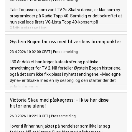
Tale Torjussen, som vant TV 2s Skal vi danse, er klar som ny
programleder på Radio Topp 40. Samtidig er det bekreftet at
hun skal lede årets VG-Lista Topp 40-konsert på
Rådhusplassen i juni.
Øystein Bogen tar oss med til verdens brennpunkter
23.4.2026 10:02:00 CEST
|
Pressemelding
I 30 år dekket han kriger, katastrofer og politiske
omveltninger for TV 2. Nå forteller Øystein Bogen historiene,
også det som ikke fikk plass i nyhetssendingene. «Med egne
øyne» er tilbake med en ny sesong, og den starter der det
virkelig brenner.
Victoria Skau med påskegrøss: – Ikke hør disse
historiene alene!
26.3.2026 10:22:13 CET
|
Pressemelding
I over ti år har hun jaktet på hendelser som ikke lar seg