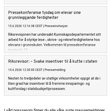
Pressekonferanse tysdag om elevar sine
grunnleggjande ferdigheiter
15.6.2026 12:16:38 CEST
|
Presseinvitasjon
Riksrevisjonen har undersøkt Kunnskapsdepartementet sitt
arbeid for å styrkje lese-, skrive- og rekneferdigheitene hos
elevane i grunnskulen. Velkommen til pressekonferanse
tysdag kl. 13.
Riksrevisor: – Svake insentiver til å kutte i staten
10.6.2026 12:30:00 CEST
|
Pressemelding
Nesten to tredjedeler av statlige virksomheter oppgir at de i
liten grad har insentiver til å fremme innsparings- og
kuttforslag i statsbudsjettprosessen.
I vårt presserom finner du alle våre siste pressemeldinger,