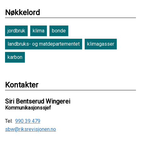
Nøkkelord
jordbruk
klima
bonde
landbruks- og matdepartementet
klimagasser
karbon
Kontakter
Siri Bentserud Wingerei
Kommunikasjonssjef
Tel:
990 39 479
sbw@riksrevisjonen.no