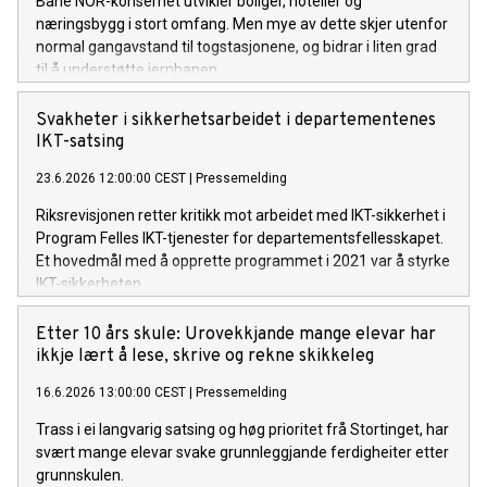
Bane NOR-konsernet utvikler boliger, hoteller og
næringsbygg i stort omfang. Men mye av dette skjer utenfor
normal gangavstand til togstasjonene, og bidrar i liten grad
til å understøtte jernbanen.
Svakheter i sikkerhetsarbeidet i departementenes
IKT-satsing
23.6.2026 12:00:00 CEST
|
Pressemelding
Riksrevisjonen retter kritikk mot arbeidet med IKT-sikkerhet i
Program Felles IKT-tjenester for departementsfellesskapet.
Et hovedmål med å opprette programmet i 2021 var å styrke
IKT-sikkerheten.
Etter 10 års skule: Urovekkjande mange elevar har
ikkje lært å lese, skrive og rekne skikkeleg
16.6.2026 13:00:00 CEST
|
Pressemelding
Trass i ei langvarig satsing og høg prioritet frå Stortinget, har
svært mange elevar svake grunnleggjande ferdigheiter etter
grunnskulen.