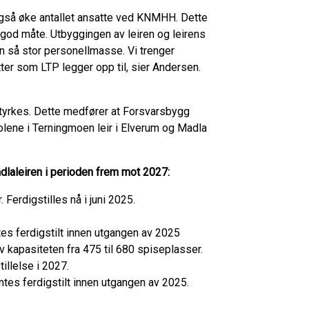
 også øke antallet ansatte ved KNMHH. Dette
å god måte. Utbyggingen av leiren og leirens
 en så stor personellmasse. Vi trenger
tter som LTP legger opp til, sier Andersen.
 styrkes. Dette medfører at Forsvarsbygg
olene i Terningmoen leir i Elverum og Madla
dlaleiren i perioden frem mot 2027:
Ferdigstilles nå i juni 2025.
tes ferdigstilt innen utgangen av 2025
kapasiteten fra 475 til 680 spiseplasser.
illelse i 2027.
ntes ferdigstilt innen utgangen av 2025.