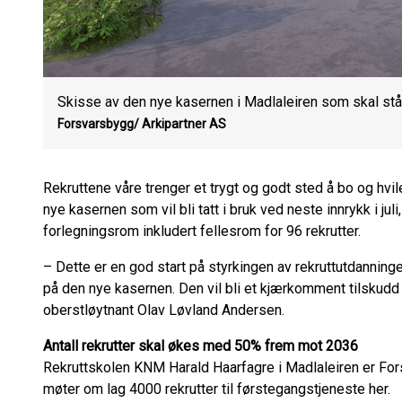
Skisse av den nye kasernen i Madlaleiren som skal stå kla
Forsvarsbygg/ Arkipartner AS
Rekruttene våre trenger et trygt og godt sted å bo og hvil
nye kasernen som vil bli tatt i bruk ved neste innrykk i ju
forlegningsrom inkludert fellesrom for 96 rekrutter.
– Dette er en god start på styrkingen av rekruttutdanningen
på den nye kasernen. Den vil bli et kjærkomment tilskudd
oberstløytnant Olav Løvland Andersen.
Antall rekrutter skal økes med 50% frem mot 2036
Rekruttskolen KNM Harald Haarfagre i Madlaleiren er Fors
møter om lag 4000 rekrutter til førstegangstjeneste her.