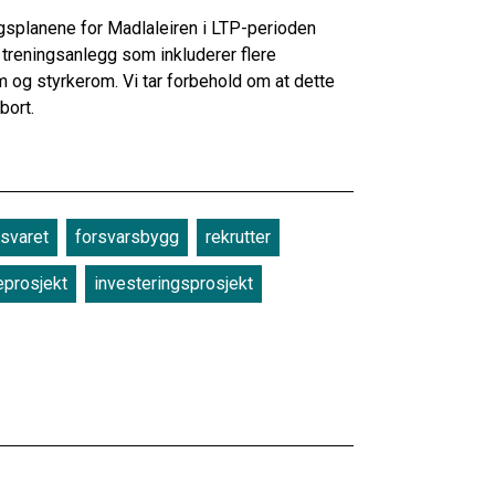
ingsplanene for Madlaleiren i LTP-perioden
t treningsanlegg som inkluderer flere
m og styrkerom. Vi tar forbehold om at dette
 bort.
rsvaret
forsvarsbygg
rekrutter
prosjekt
investeringsprosjekt