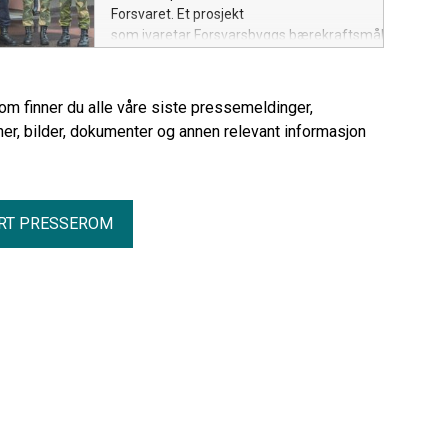
Forsvaret. Et prosjekt
som ivaretar Forsvarsbyggs bærekraftsmål, og
samtidig sikrer gode
boforhold for soldatene i Bodø.
rom finner du alle våre siste pressemeldinger,
er, bilder, dokumenter og annen relevant informasjon
RT PRESSEROM