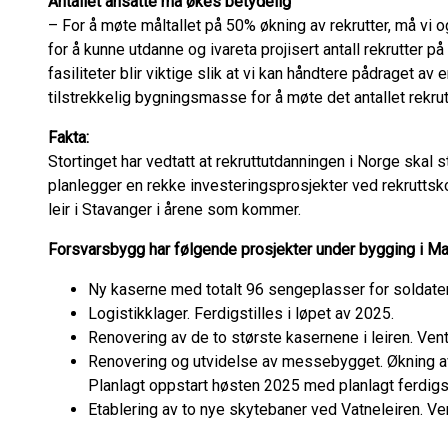
Antallet ansatte må økes betydelig
– For å møte måltallet på 50% økning av rekrutter, må vi
for å kunne utdanne og ivareta projisert antall rekrutter p
fasiliteter blir viktige slik at vi kan håndtere pådraget av
tilstrekkelig bygningsmasse for å møte det antallet rekru
Fakta:
Stortinget har vedtatt at rekruttutdanningen i Norge skal
planlegger en rekke investeringsprosjekter ved rekruttsk
leir i Stavanger i årene som kommer.
Forsvarsbygg har følgende prosjekter under bygging i Ma
Ny kaserne med totalt 96 sengeplasser for soldater. 
Logistikklager. Ferdigstilles i løpet av 2025.
Renovering av de to største kasernene i leiren. Ven
Renovering og utvidelse av messebygget. Økning av 
Planlagt oppstart høsten 2025 med planlagt ferdigst
Etablering av to nye skytebaner ved Vatneleiren. Ve