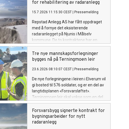
for rehabilitering av radaranlegg
15.7.2026 11:15:30 CEST
|
Pressemelding
Repstad Anlegg AS har fått oppdraget
med å fornye det eksisterende
radaranlegget på Njunis i Målselv
kommune. De to kontraktene har en
samlet verdi på 244 millioner kroner,
eksl. mva.
Tre nye mannskapsforlegninger
bygges nå på Terningmoen leir
23.6.2026 08:10:07 CEST
|
Pressemelding
De nye forlegningene i leiren i Elverum vil
gi bosted til 576 soldater, og er en del av
langtidsplanen «Forsvarsløftet».
Terningmoen leir skal vokse som en del
av styrkingen av Hæren og Forsvaret.
Forsvarsbygg signerte kontrakt for
bygningsarbeider for nytt
radaranlegg