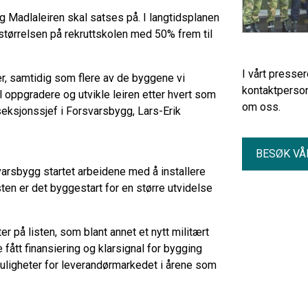
og Madlaleiren skal satses på. I langtidsplanen
størrelsen på rekruttskolen med 50% frem til
I vårt presse
, samtidig som flere av de byggene vi
kontaktperson
 oppgradere og utvikle leiren etter hvert som
om oss.
 seksjonssjef i Forsvarsbygg, Lars-Erik
BESØK VÅ
rsvarsbygg startet arbeidene med å installere
sten er det byggestart for en større utvidelse
r på listen, som blant annet et nytt militært
e fått finansiering og klarsignal for bygging
ligheter for leverandørmarkedet i årene som