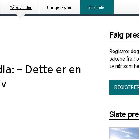
Våre kunder
Om tjenesten
Bli kunde
Følg pre
Registrer deg
sakene fra F
a: – Dette er en
av når som he
av
REGISTRE
Siste pr