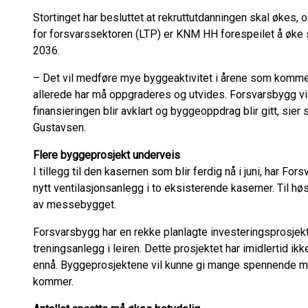
Stortinget har besluttet at rekruttutdanningen skal økes, 
for forsvarssektoren (LTP) er KNM HH forespeilet å øke 
2036.
– Det vil medføre mye byggeaktivitet i årene som kommer
allerede har må oppgraderes og utvides. Forsvarsbygg vil
finansieringen blir avklart og byggeoppdrag blir gitt, sier
Gustavsen.
Flere byggeprosjekt underveis
I tillegg til den kasernen som blir ferdig nå i juni, har Fo
nytt ventilasjonsanlegg i to eksisterende kaserner. Til hø
av messebygget.
Forsvarsbygg har en rekke planlagte investeringsprosjekte
treningsanlegg i leiren. Dette prosjektet har imidlertid ikk
ennå. Byggeprosjektene vil kunne gi mange spennende mu
kommer.