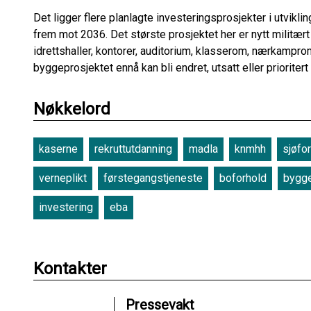
Det ligger flere planlagte investeringsprosjekter i utvikl
frem mot 2036. Det største prosjektet her er nytt militær
idrettshaller, kontorer, auditorium, klasserom, nærkampro
byggeprosjektet ennå kan bli endret, utsatt eller prioritert
Nøkkelord
kaserne
rekruttutdanning
madla
knmhh
sjøfo
verneplikt
førstegangstjeneste
boforhold
bygge
investering
eba
Kontakter
Pressevakt