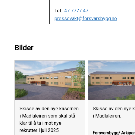
Tel:
47 7777 47
pressevakt@forsvarsbygg.no
Bilder
Skisse av den nye kasernen
Skisse av den nye 
i Madlaleiren som skal stå
i Madlaleiren.
klar til å ta i mot nye
rekrutter i juli 2025.
Forsvarsbygg/ Arkipa