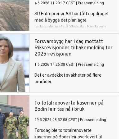
4.6.2026 11:20:17 CEST
|
Pressemelding
SR Entreprenør AS har fått oppdraget
med å bygge det planlagte
radaranlegget på Skykula i Bjerkreim
kommune. Kontrakten har en verdi på
124 millioner kroner, inkl mva.
Forsvarsbygg har i dag mottatt
Riksrevisjonens tilbakemelding for
2025-revisjonen
1.6.2026 14:26:38 CEST
|
Pressemelding
Det er avdekket svakheter på flere
områder.
​​To totalrenoverte kaserner på
Bodin leir tas nå i bruk​
29.5.2026 08:52:08 CEST
|
Pressemelding
Torsdag ble to totalrenoverte
kaserner på Bodin leir overlevert til