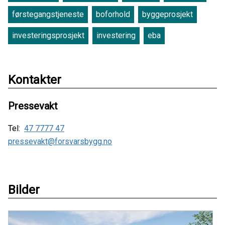
førstegangstjeneste
boforhold
byggeprosjekt
investeringsprosjekt
investering
eba
Kontakter
Pressevakt
Tel:
47 7777 47
pressevakt@forsvarsbygg.no
Bilder