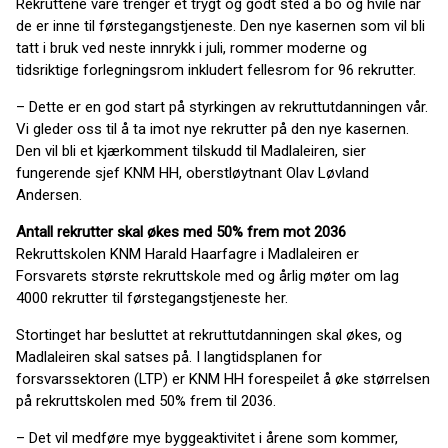
Rekruttene våre trenger et trygt og godt sted å bo og hvile når
de er inne til førstegangstjeneste. Den nye kasernen som vil bli
tatt i bruk ved neste innrykk i juli, rommer moderne og
tidsriktige forlegningsrom inkludert fellesrom for 96 rekrutter.
– Dette er en god start på styrkingen av rekruttutdanningen vår.
Vi gleder oss til å ta imot nye rekrutter på den nye kasernen.
Den vil bli et kjærkomment tilskudd til Madlaleiren, sier
fungerende sjef KNM HH, oberstløytnant Olav Løvland
Andersen.
Antall rekrutter skal økes med 50% frem mot 2036
Rekruttskolen KNM Harald Haarfagre i Madlaleiren er
Forsvarets største rekruttskole med og årlig møter om lag
4000 rekrutter til førstegangstjeneste her.
Stortinget har besluttet at rekruttutdanningen skal økes, og
Madlaleiren skal satses på. I langtidsplanen for
forsvarssektoren (LTP) er KNM HH forespeilet å øke størrelsen
på rekruttskolen med 50% frem til 2036.
– Det vil medføre mye byggeaktivitet i årene som kommer,