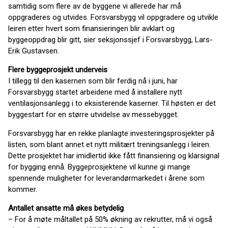
samtidig som flere av de byggene vi allerede har må
oppgraderes og utvides. Forsvarsbygg vil oppgradere og utvikle
leiren etter hvert som finansieringen blir avklart og
byggeoppdrag blir gitt, sier seksjonssjef i Forsvarsbygg, Lars-
Erik Gustavsen.
Flere byggeprosjekt underveis
I tillegg til den kasernen som blir ferdig nå i juni, har
Forsvarsbygg startet arbeidene med å installere nytt
ventilasjonsanlegg i to eksisterende kaserner. Til høsten er det
byggestart for en større utvidelse av messebygget.
Forsvarsbygg har en rekke planlagte investeringsprosjekter på
listen, som blant annet et nytt militært treningsanlegg i leiren.
Dette prosjektet har imidlertid ikke fått finansiering og klarsignal
for bygging ennå. Byggeprosjektene vil kunne gi mange
spennende muligheter for leverandørmarkedet i årene som
kommer.
Antallet ansatte må økes betydelig
– For å møte måltallet på 50% økning av rekrutter, må vi også