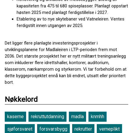
kapasiteten fra 475 til 680 spiseplasser. Planlagt oppstart
høsten 2025 med planlagt ferdigstillelse i 2027.
Etablering av to nye skytebaner ved Vatneleiren. Ventes
ferdigstilt innen utgangen av 2025.
Det ligger flere planlagte investeringsprosjekter i
utviklingsplanene for Madlaleiren i LTP-perioden frem mot
2036. Det største prosjektet her er nytt militært treningsanlegg
som inkluderer flere idrettshaller, kontorer, auditorium,
klasserom, nærkamprom og styrkerom. Vi tar forbehold om at
dette byggeprosjektet ennå kan bli endret, utsatt eller prioritert
bort.
Nøkkelord
kaserne
rekruttutdanning
madla
knmhh
sjøforsvaret
forsvarsbygg
rekrutter
verneplikt