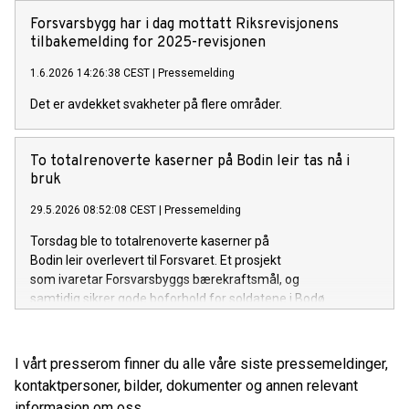
Forsvarsbygg har i dag mottatt Riksrevisjonens
tilbakemelding for 2025-revisjonen
1.6.2026 14:26:38 CEST
|
Pressemelding
Det er avdekket svakheter på flere områder.
​​To totalrenoverte kaserner på Bodin leir tas nå i
bruk​
29.5.2026 08:52:08 CEST
|
Pressemelding
Torsdag ble to totalrenoverte kaserner på
Bodin leir overlevert til Forsvaret. Et prosjekt
som ivaretar Forsvarsbyggs bærekraftsmål, og
samtidig sikrer gode boforhold for soldatene i Bodø.
I vårt presserom finner du alle våre siste pressemeldinger,
kontaktpersoner, bilder, dokumenter og annen relevant
informasjon om oss.