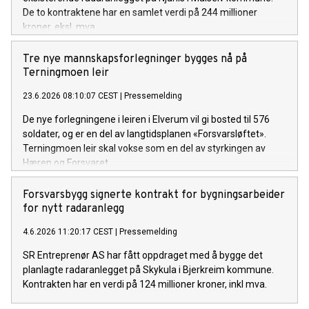
De to kontraktene har en samlet verdi på 244 millioner
kroner, eksl. mva.
Tre nye mannskapsforlegninger bygges nå på
Terningmoen leir
23.6.2026 08:10:07 CEST
|
Pressemelding
De nye forlegningene i leiren i Elverum vil gi bosted til 576
soldater, og er en del av langtidsplanen «Forsvarsløftet».
Terningmoen leir skal vokse som en del av styrkingen av
Hæren og Forsvaret.
Forsvarsbygg signerte kontrakt for bygningsarbeider
for nytt radaranlegg
4.6.2026 11:20:17 CEST
|
Pressemelding
SR Entreprenør AS har fått oppdraget med å bygge det
planlagte radaranlegget på Skykula i Bjerkreim kommune.
Kontrakten har en verdi på 124 millioner kroner, inkl mva.