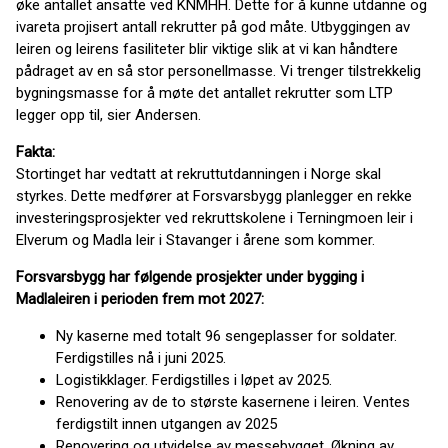
øke antallet ansatte ved KNMHH. Dette for å kunne utdanne og
ivareta projisert antall rekrutter på god måte. Utbyggingen av
leiren og leirens fasiliteter blir viktige slik at vi kan håndtere
pådraget av en så stor personellmasse. Vi trenger tilstrekkelig
bygningsmasse for å møte det antallet rekrutter som LTP
legger opp til, sier Andersen.
Fakta:
Stortinget har vedtatt at rekruttutdanningen i Norge skal
styrkes. Dette medfører at Forsvarsbygg planlegger en rekke
investeringsprosjekter ved rekruttskolene i Terningmoen leir i
Elverum og Madla leir i Stavanger i årene som kommer.
Forsvarsbygg har følgende prosjekter under bygging i
Madlaleiren i perioden frem mot 2027:
Ny kaserne med totalt 96 sengeplasser for soldater.
Ferdigstilles nå i juni 2025.
Logistikklager. Ferdigstilles i løpet av 2025.
Renovering av de to største kasernene i leiren. Ventes
ferdigstilt innen utgangen av 2025
Renovering og utvidelse av messebygget. Økning av