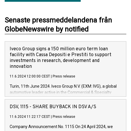
Senaste pressmeddelandena från
GlobeNewswire by notified
Iveco Group signs a 150 million euro term loan
facility with Cassa Depositi e Prestiti to support
investments in research, development and
innovation
11.6.2024 12:00:00 CEST
|
Press release
Turin, 11th June 2024. Iveco Group N.V. (EXM: IVG), a global
automotive leader active in the Commercial & Specialty
Vehicles, Powertrain and related Financial Services arenas,
has successfully signed a term loan facility of 150 million
DSV, 1115 - SHARE BUYBACK IN DSV A/S
euros with Cassa Depositi e Prestiti (CDP), for the creation of
new projects in Italy dedicated to research, development and
11.6.2024 11:22:17 CEST
|
Press release
innovation. In detail, through the resources made available
Company Announcement No. 1115 On 24 April 2024, we
by CDP, Iveco Group will develop innovative technologies and