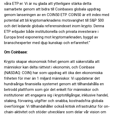
våra ETP:er. Vi är nu glada att ytterligare stärka detta
samarbete genom att bidra till Coinbases globala uppdrag
genom lanseringen av en COIN50 ETP. COIN50 är ett index med
potential att bli kryptomarknadens motsvarighet till S&P 500
och det ledande globala referensindexet inom krypto. Denna
ETP erbjuder både institutionella och privata investerare i
Europa bred exponering mot kryptomarknaden, byggd av
branschexperter med djup kunskap och erfarenhet."
Om Coinbase:
Krypto skapar ekonomisk frihet genom att säkerställa att
människor kan delta rättvist i ekonomin, och Coinbase
(NASDAQ: COIN) har som uppdrag att öka den ekonomiska
friheten för mer än 1 miljard människor. Vi uppdaterar det
hundraåriga finansiella systemet genom att tillhandahålla en
betrodd plattform som gör det enkelt för människor och
institutioner att engagera sig i kryptotillgångar, inklusive handel,
staking, förvaring, utgifter och snabba, kostnadsfria globala
överföringar. Vi tillhandahåller också kritisk infrastruktur för on-
chain-aktivitet och stöder utvecklare som delar vår vision om