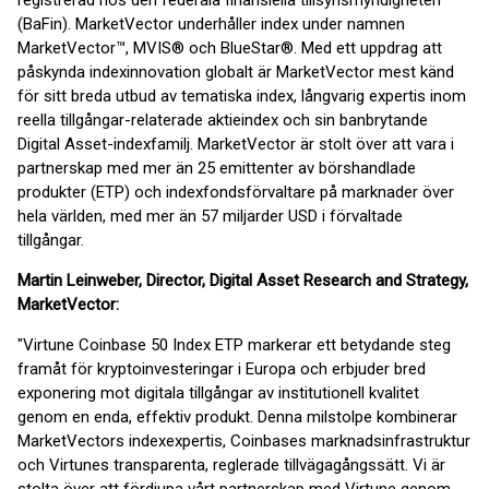
registrerad hos den federala finansiella tillsynsmyndigheten
(BaFin). MarketVector underhåller index under namnen
MarketVector™, MVIS® och BlueStar®. Med ett uppdrag att
påskynda indexinnovation globalt är MarketVector mest känd
för sitt breda utbud av tematiska index, långvarig expertis inom
reella tillgångar-relaterade aktieindex och sin banbrytande
Digital Asset-indexfamilj. MarketVector är stolt över att vara i
partnerskap med mer än 25 emittenter av börshandlade
produkter (ETP) och indexfondsförvaltare på marknader över
hela världen, med mer än 57 miljarder USD i förvaltade
tillgångar.
Martin Leinweber, Director, Digital Asset Research and Strategy,
MarketVector:
"Virtune Coinbase 50 Index ETP markerar ett betydande steg
framåt för kryptoinvesteringar i Europa och erbjuder bred
exponering mot digitala tillgångar av institutionell kvalitet
genom en enda, effektiv produkt. Denna milstolpe kombinerar
MarketVectors indexexpertis, Coinbases marknadsinfrastruktur
och Virtunes transparenta, reglerade tillvägagångssätt. Vi är