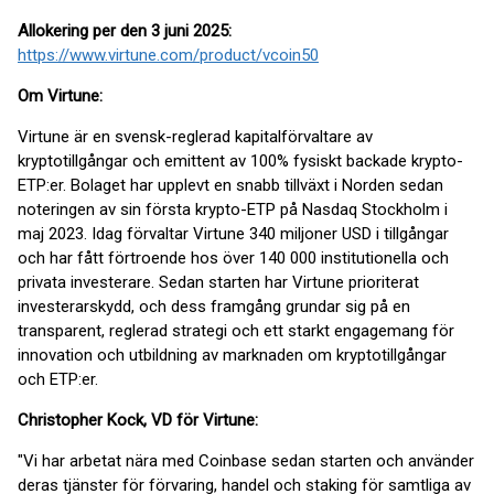
Allokering per den 3 juni 2025:
https://www.virtune.com/product/vcoin50
Om Virtune:
Virtune är en svensk-reglerad kapitalförvaltare av
kryptotillgångar och emittent av 100% fysiskt backade krypto-
ETP:er. Bolaget har upplevt en snabb tillväxt i Norden sedan
noteringen av sin första krypto-ETP på Nasdaq Stockholm i
maj 2023. Idag förvaltar Virtune 340 miljoner USD i tillgångar
och har fått förtroende hos över 140 000 institutionella och
privata investerare. Sedan starten har Virtune prioriterat
investerarskydd, och dess framgång grundar sig på en
transparent, reglerad strategi och ett starkt engagemang för
innovation och utbildning av marknaden om kryptotillgångar
och ETP:er.
Christopher Kock, VD för Virtune:
"Vi har arbetat nära med Coinbase sedan starten och använder
deras tjänster för förvaring, handel och staking för samtliga av