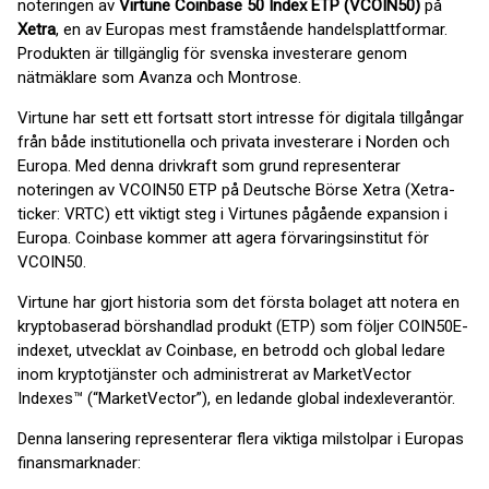
noteringen av
Virtune Coinbase 50 Index ETP (VCOIN50)
på
Xetra
, en av Europas mest framstående handelsplattformar.
Produkten är tillgänglig för svenska investerare genom
nätmäklare som Avanza och Montrose.
Virtune har sett ett fortsatt stort intresse för digitala tillgångar
från både institutionella och privata investerare i Norden och
Europa. Med denna drivkraft som grund representerar
noteringen av VCOIN50 ETP på Deutsche Börse Xetra (Xetra-
ticker: VRTC) ett viktigt steg i Virtunes pågående expansion i
Europa. Coinbase kommer att agera förvaringsinstitut för
VCOIN50.
Virtune har gjort historia som det första bolaget att notera en
kryptobaserad börshandlad produkt (ETP) som följer COIN50E-
indexet, utvecklat av Coinbase, en betrodd och global ledare
inom kryptotjänster och administrerat av MarketVector
Indexes™ (“MarketVector”), en ledande global indexleverantör.
Denna lansering representerar flera viktiga milstolpar i Europas
finansmarknader: