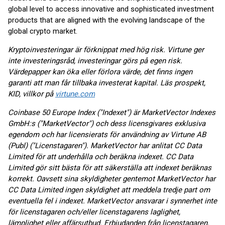
global level to access innovative and sophisticated investment
products that are aligned with the evolving landscape of the
global crypto market.
Kryptoinvesteringar är förknippat med hög risk. Virtune ger
inte investeringsråd, investeringar görs på egen risk.
Värdepapper kan öka eller förlora värde, det finns ingen
garanti att man får tillbaka investerat kapital. Läs prospekt,
KID, villkor på
virtune.com
Coinbase 50 Europe Index ("Indexet") är MarketVector Indexes
GmbH:s ("MarketVector") och dess licensgivares exklusiva
egendom och har licensierats för användning av Virtune AB
(Publ) ("Licenstagaren"). MarketVector har anlitat CC Data
Limited för att underhålla och beräkna indexet. CC Data
Limited gör sitt bästa för att säkerställa att indexet beräknas
korrekt. Oavsett sina skyldigheter gentemot MarketVector har
CC Data Limited ingen skyldighet att meddela tredje part om
eventuella fel i indexet. MarketVector ansvarar i synnerhet inte
för licenstagaren och/eller licenstagarens laglighet,
lämplighet eller affärsutbud. Erbjudanden från licenstagaren,