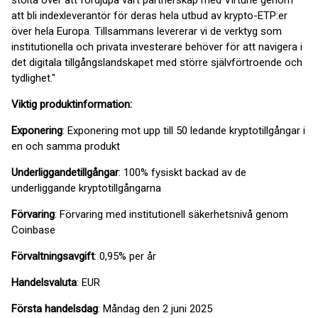
stolta över att fördjupa vårt partnerskap med Virtune genom
att bli indexleverantör för deras hela utbud av krypto-ETP:er
över hela Europa. Tillsammans levererar vi de verktyg som
institutionella och privata investerare behöver för att navigera i
det digitala tillgångslandskapet med större självförtroende och
tydlighet."
Viktig produktinformation:
Exponering
: Exponering mot upp till 50 ledande kryptotillgångar i
en och samma produkt
Underliggande
tillgångar
: 100% fysiskt backad av de
underliggande kryptotillgångarna
Förvaring
: Förvaring med institutionell säkerhetsnivå genom
Coinbase
Förvaltningsavgift
: 0,95% per år
Handelsvaluta
: EUR
Första handelsdag
: Måndag den 2 juni 2025