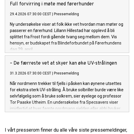
advarer om at øyeskader ved bruk av lasere også kan
Full forvirring i møte med førerhunder
ramme barn.
29.4.2026 07:30:00 CEST
|
Pressemelding
Ny undersøkelse viser at folk ikke vet hvordan man møter og
passerer en førerhund. Lillann Hillestad har opplevd å bli
splittet fra Frost fordi gående tvang seg mellom dem. Vis
hensyn, er budskapet fra Blindeforbundet på Førerhundens
dag 29. april.
– De færreste vet at skyer kan øke UV-strålingen
31.3.2026 07:30:00 CEST
|
Pressemelding
Når nordmenn trekker til fjells i påsken kan øynene utsettes
for ekstra sterk UV-stråling. Å bruke solbriller burde være like
selvfølgelig som å bruke solkrem, sier øyelege og professor
Tor Paaske Utheim. En undersøkelse fra Specsavers viser
imidlertid at hver femte nordmann sjelden eller aldri bruker
solbriller.
I vårt presserom finner du alle våre siste pressemeldinger,