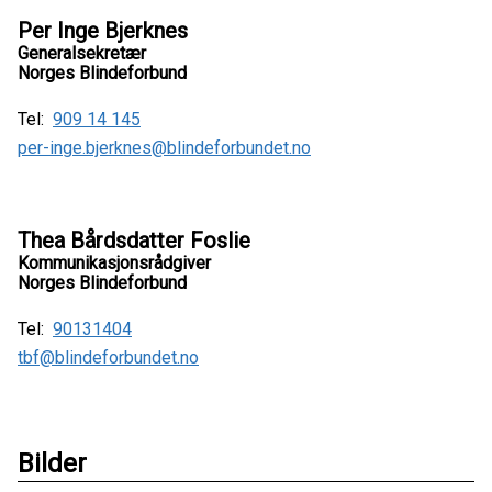
Per Inge Bjerknes
Generalsekretær
Norges Blindeforbund
Tel:
909 14 145
per-inge.bjerknes@blindeforbundet.no
Thea Bårdsdatter Foslie
Kommunikasjonsrådgiver
Norges Blindeforbund
Tel:
90131404
tbf@blindeforbundet.no
Bilder