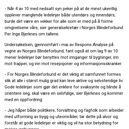
- Når 4 av 10 med nedsatt syn peker på at de minst ukentlig
opplever manglende ledelinjer både utendørs og innendørs,
burde det være en vekker for alle som er med på å forme
omgivelsene våre, sier generalsekretær i Norges Blindeforbund
Per Inge Bjerknes om tallene.
Undersøkelsen, gjennomført i mai av Respons Analyse på
vegne av Norges Blindeforbund, fant også at om lag 9 av 10
mener ledelinjer bør benyttes mot innganger til bygninger, inn
mot trapper, og inn mot resepsjoner og informasjonsskranker.
- For Norges Blindeforbund er det viktig at samfunnet formes
slik at alle i størst mulig grad kan leve aktive og selvstendige liv.
Gode ledelinjer som gjør det enklere for svaksynte og blinde å
orientere seg, skal være en selvfølge, sier Bjerknes og kommer
med en oppfordring:
- Jeg håper både politikere, forvaltning og fagfolk som arbeider
med utforming av bygg og uteområder, tar dette på alvor og
forstår at gode ledelinjer er viktig og vil ha stor betydning for