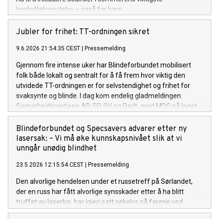
beskyttelsesutstyr – også for barn.
Jubler for frihet: TT-ordningen sikret
9.6.2026 21:54:35 CEST
|
Pressemelding
Gjennom fire intense uker har Blindeforbundet mobilisert
folk både lokalt og sentralt for å få frem hvor viktig den
utvidede TT-ordningen er for selvstendighet og frihet for
svaksynte og blinde. I dag kom endelig gladmeldingen.
Samarbeidspartiene AP, SP, SV og Rødt, med MDG på laget,
sikret flertall for at forslaget trekkes og at ordningen består
slik den er i dag. - Nå opplever vi at partiene har lyttet og
Blindeforbundet og Specsavers advarer etter ny
forstått, sier en lettet generalsekretær i Norges
lasersak: – Vi må øke kunnskapsnivået slik at vi
Blindeforbund, Per Inge Bjerknes. Rita Vindholmen jubler for
unngår unødig blindhet
friheten TT gir
23.5.2026 12:15:54 CEST
|
Pressemelding
Den alvorlige hendelsen under et russetreff på Sørlandet,
der en russ har fått alvorlige synsskader etter å ha blitt
truffet av laserlys, har igjen satt søkelys på farene ved
kraftige lasere. Norges Blindeforbund og Specsavers